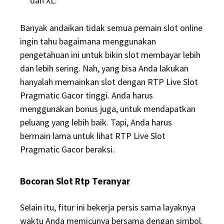
dan XL.
Banyak andaikan tidak semua pemain slot online
ingin tahu bagaimana menggunakan
pengetahuan ini untuk bikin slot membayar lebih
dan lebih sering. Nah, yang bisa Anda lakukan
hanyalah memainkan slot dengan RTP Live Slot
Pragmatic Gacor tinggi. Anda harus
menggunakan bonus juga, untuk mendapatkan
peluang yang lebih baik. Tapi, Anda harus
bermain lama untuk lihat RTP Live Slot
Pragmatic Gacor beraksi.
Bocoran Slot Rtp Teranyar
Selain itu, fitur ini bekerja persis sama layaknya
waktu Anda memicunya bersama dengan simbol.