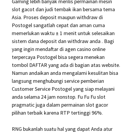
Gaming lebih banyak merilis permainan mesin
slot gacot dan judi tembak ikan bersama tema
Asia. Proses deposit maupun withdraw di
Postogel sangatlah cepat dan aman cuma
memerlukan waktu ± 1 menit untuk selesaikan
sistem dana deposit dan withdraw anda . Bagi
yang ingin mendaftar di agen casino online
terpercaya Postogel bisa segera menekan
tombol DAFTAR yang ada di bagian atas website.
Namun andaikan anda mengalami kesulitan bisa
langsung menghubungi service pemberian
Customer Service Postogel yang siap melayani
anda selama 24 jam nonstop. Fu Fu Fu slot
pragmatic juga dalam permainan slot gacor
pilihan terbaik karena RTP tertinggi 96%.
RNG bukanlah suatu hal yang dapat Anda atur