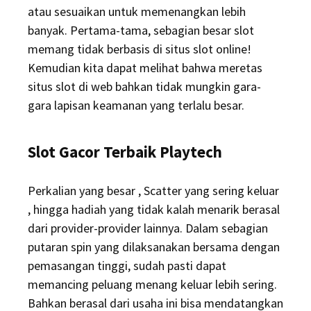
atau sesuaikan untuk memenangkan lebih
banyak. Pertama-tama, sebagian besar slot
memang tidak berbasis di situs slot online!
Kemudian kita dapat melihat bahwa meretas
situs slot di web bahkan tidak mungkin gara-
gara lapisan keamanan yang terlalu besar.
Slot Gacor Terbaik Playtech
Perkalian yang besar , Scatter yang sering keluar
, hingga hadiah yang tidak kalah menarik berasal
dari provider-provider lainnya. Dalam sebagian
putaran spin yang dilaksanakan bersama dengan
pemasangan tinggi, sudah pasti dapat
memancing peluang menang keluar lebih sering.
Bahkan berasal dari usaha ini bisa mendatangkan