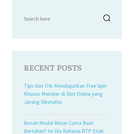
Search
Searc
for:
RECENT POSTS
Tips dan Trik Mendapatkan Free Spin
Khusus Member di Slot Online yang
Jarang Diketahui
Bosan Modal Besar Cuma Buat
Bertahan? Ini Dia Rahasia RTP Enak