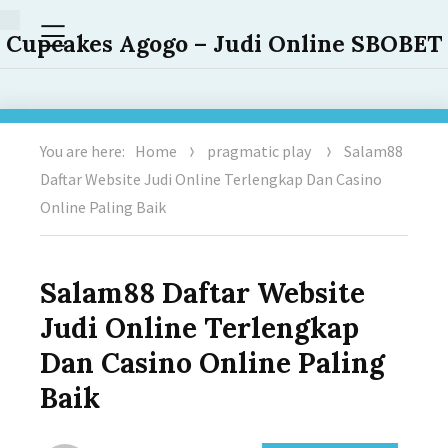
Menu
Cupcakes Agogo – Judi Online SBOBET
You are here:
Home
pragmatic play
Salam88
Daftar Website Judi Online Terlengkap Dan Casino
Online Paling Baik
Salam88 Daftar Website
Judi Online Terlengkap
Dan Casino Online Paling
Baik