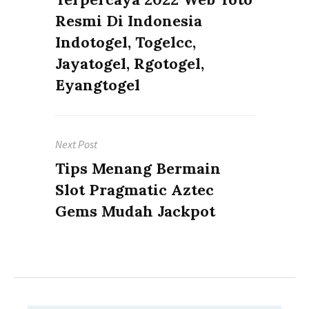
Resmi Di Indonesia
Indotogel, Togelcc,
Jayatogel, Rgotogel,
Eyangtogel
Next Post
Next
Tips Menang Bermain
post:
Slot Pragmatic Aztec
Gems Mudah Jackpot