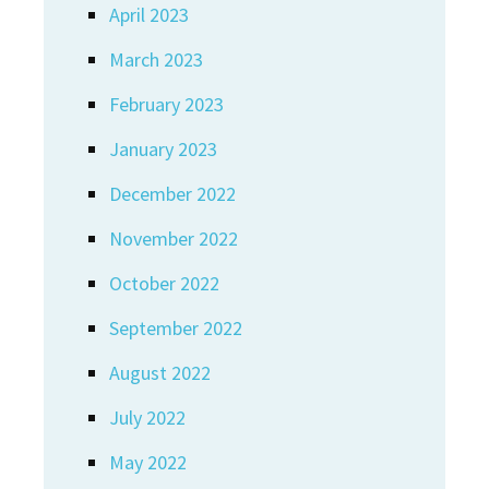
April 2023
March 2023
February 2023
January 2023
December 2022
November 2022
October 2022
September 2022
August 2022
July 2022
May 2022