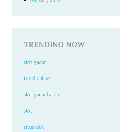
February 2022
TRENDING NOW
slot gacor
togel online
slot gacor hari ini
slot
situs slot