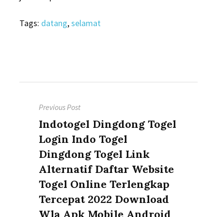
Tags:
datang
,
selamat
Post
Previous Post
navigation
Previous
Indotogel Dingdong Togel
post:
Login Indo Togel
Dingdong Togel Link
Alternatif Daftar Website
Togel Online Terlengkap
Tercepat 2022 Download
Wla Apk Mobile Android