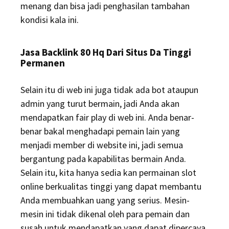
menang dan bisa jadi penghasilan tambahan
kondisi kala ini.
Jasa Backlink 80 Hq Dari Situs Da Tinggi
Permanen
Selain itu di web ini juga tidak ada bot ataupun
admin yang turut bermain, jadi Anda akan
mendapatkan fair play di web ini. Anda benar-
benar bakal menghadapi pemain lain yang
menjadi member di website ini, jadi semua
bergantung pada kapabilitas bermain Anda.
Selain itu, kita hanya sedia kan permainan slot
online berkualitas tinggi yang dapat membantu
Anda membuahkan uang yang serius. Mesin-
mesin ini tidak dikenal oleh para pemain dan
susah untuk mendapatkan yang dapat dipercaya.