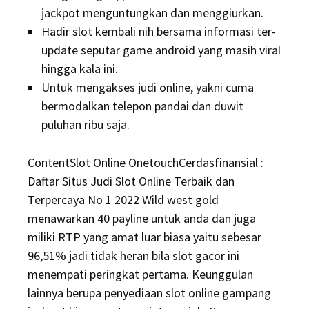
jackpot menguntungkan dan menggiurkan.
Hadir slot kembali nih bersama informasi ter-
update seputar game android yang masih viral
hingga kala ini.
Untuk mengakses judi online, yakni cuma
bermodalkan telepon pandai dan duwit
puluhan ribu saja.
ContentSlot Online OnetouchCerdasfinansial :
Daftar Situs Judi Slot Online Terbaik dan
Terpercaya No 1 2022 Wild west gold
menawarkan 40 payline untuk anda dan juga
miliki RTP yang amat luar biasa yaitu sebesar
96,51% jadi tidak heran bila slot gacor ini
menempati peringkat pertama. Keunggulan
lainnya berupa penyediaan slot online gampang