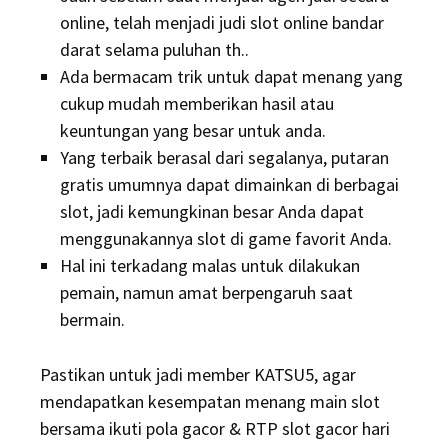
online, telah menjadi judi slot online bandar
darat selama puluhan th..
Ada bermacam trik untuk dapat menang yang
cukup mudah memberikan hasil atau
keuntungan yang besar untuk anda.
Yang terbaik berasal dari segalanya, putaran
gratis umumnya dapat dimainkan di berbagai
slot, jadi kemungkinan besar Anda dapat
menggunakannya slot di game favorit Anda.
Hal ini terkadang malas untuk dilakukan
pemain, namun amat berpengaruh saat
bermain.
Pastikan untuk jadi member KATSU5, agar
mendapatkan kesempatan menang main slot
bersama ikuti pola gacor & RTP slot gacor hari