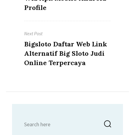
Profile
Next Post
Next
Bigsloto Daftar Web Link
post:
Alternatif Big Sloto Judi
Online Terpercaya
Search
Searc
for: