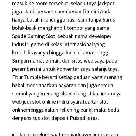
masuk ke room tersebut, selanjutnya jackpot
juga. Jadi, bersama pemberian fitur ini Anda
hanya butuh menunggu hasil spin tanpa harus
bolak-balik menghimpit tombol yang sama.
Spade Gaming Slot, sebuah nama developer
industri game di kelas internasional yang
kredibilitasnnya hingga kala ini amat tinggi.
Simpan nama, e-mail, dan situs web saya pada
peramban ini untuk komentar saya selanjutnya.
Fitur Tumble berarti setiap paduan yang menang
bakal mendapatkan bayaran dan juga semua
simbol yang menang akan hilang. Jika umumnya
web judi slot online miliki syaratdaftar slot
onlinemenggunakan rekening bank, maka beda
dengansitus slot deposit Pulsadi atas.
Jauh sebelum saat menjadi agen judi secara