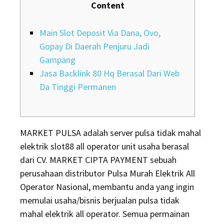
Content
Main Slot Deposit Via Dana, Ovo,
Gopay Di Daerah Penjuru Jadi
Gampang
Jasa Backlink 80 Hq Berasal Dari Web
Da Tinggi Permanen
MARKET PULSA adalah server pulsa tidak mahal
elektrik slot88 all operator unit usaha berasal
dari CV. MARKET CIPTA PAYMENT sebuah
perusahaan distributor Pulsa Murah Elektrik All
Operator Nasional, membantu anda yang ingin
memulai usaha/bisnis berjualan pulsa tidak
mahal elektrik all operator. Semua permainan