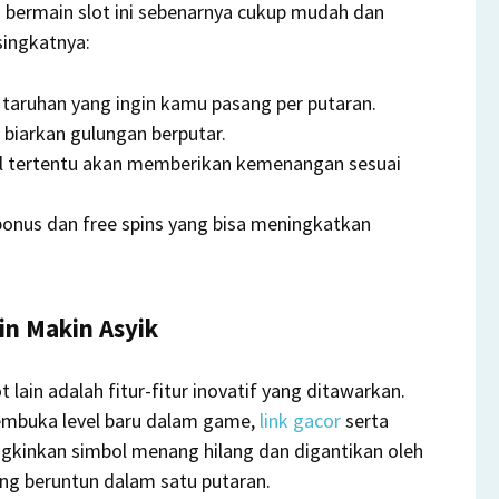
bermain slot ini sebenarnya cukup mudah dan
singkatnya:
taruhan yang ingin kamu pasang per putaran.
 biarkan gulungan berputar.
 tertentu akan memberikan kemenangan sesuai
bonus dan free spins yang bisa meningkatkan
in Makin Asyik
t lain adalah fitur-fitur inovatif yang ditawarkan.
membuka level baru dalam game,
link gacor
serta
kinkan simbol menang hilang dan digantikan oleh
g beruntun dalam satu putaran.