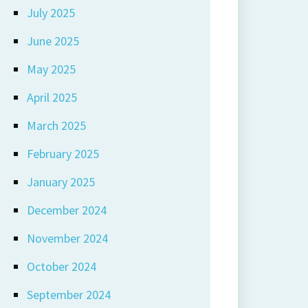
July 2025
June 2025
May 2025
April 2025
March 2025
February 2025
January 2025
December 2024
November 2024
October 2024
September 2024