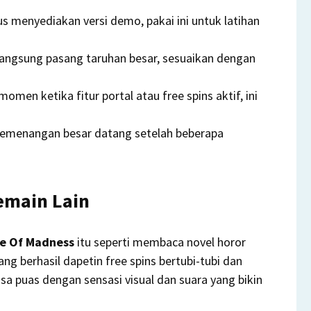
s menyediakan versi demo, pakai ini untuk latihan
angsung pasang taruhan besar, sesuaikan dengan
men ketika fitur portal atau free spins aktif, ini
emenangan besar datang setelah beberapa
emain Lain
e Of Madness
itu seperti membaca novel horor
ng berhasil dapetin free spins bertubi-tubi dan
a puas dengan sensasi visual dan suara yang bikin