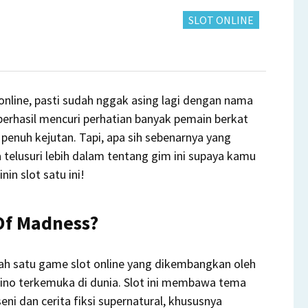
CATEGORIES:
SLOT ONLINE
nline, pasti sudah nggak asing lagi dengan nama
 berhasil mencuri perhatian banyak pemain berkat
enuh kejutan. Tapi, apa sih sebenarnya yang
a telusuri lebih dalam tentang gim ini supaya kamu
in slot satu ini!
Of Madness?
ah satu game slot online yang dikembangkan oleh
sino terkemuka di dunia. Slot ini membawa tema
seni dan cerita fiksi supernatural, khususnya