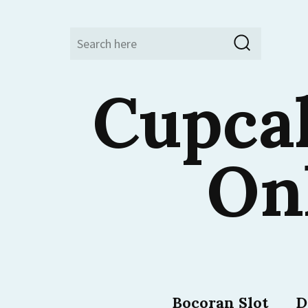
Search
Search
for:
Cupcak
On
Bocoran Slot
D