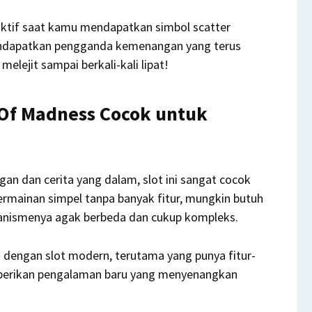
ng aktif saat kamu mendapatkan simbol scatter
endapatkan pengganda kemenangan yang terus
elejit sampai berkali-kali lipat!
Of Madness Cocok untuk
an dan cerita yang dalam, slot ini sangat cocok
ermainan simpel tanpa banyak fitur, mungkin butuh
kanismenya agak berbeda dan cukup kompleks.
 dengan slot modern, terutama yang punya fitur-
rikan pengalaman baru yang menyenangkan