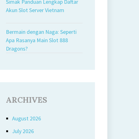
Simak Panduan Lengkap Daftar
Akun Slot Server Vietnam
Bermain dengan Naga: Seperti
Apa Rasanya Main Slot 888
Dragons?
ARCHIVES
August 2026
July 2026