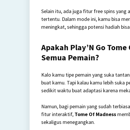
Selain itu, ada juga fitur free spins ya
tertentu. Dalam mode ini, kamu bisa m
meningkat, sehingga potensi hadiah bisa m
Apakah Play’N Go Tome 
Semua Pemain?
Kalo kamu tipe pemain yang suka tantang
buat kamu. Tapi kalau kamu lebih suka p
sedikit waktu buat adaptasi karena me
Namun, bagi pemain yang sudah terbiasa
fitur interaktif,
Tome Of Madness
membe
sekaligus menegangkan.