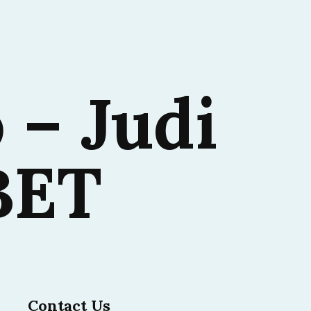
 – Judi
BET
Contact Us