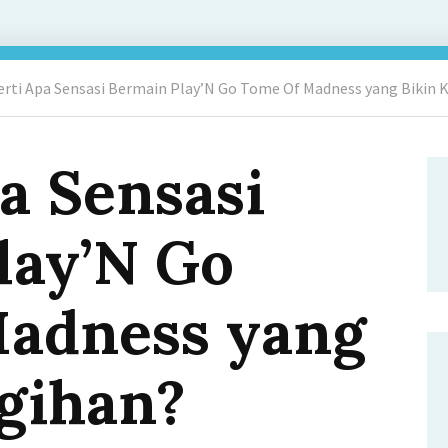
erti Apa Sensasi Bermain Play’N Go Tome Of Madness yang Bikin 
a Sensasi
lay’N Go
adness yang
agihan?