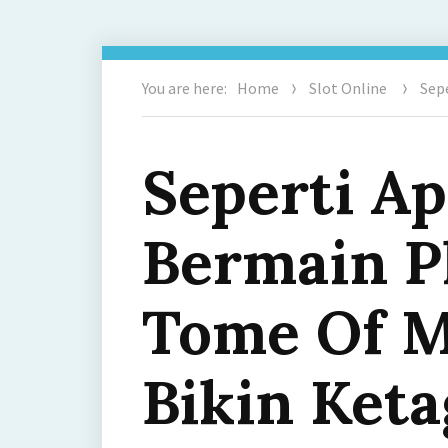
You are here:
Home
Slot Online
Sep
Seperti Ap
Bermain P
Tome Of M
Bikin Ket