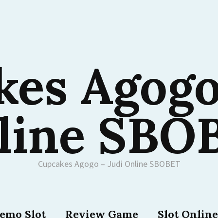
es Agogo
line SBO
Cupcakes Agogo – Judi Online SBOBET
emo Slot
Review Game
Slot Online