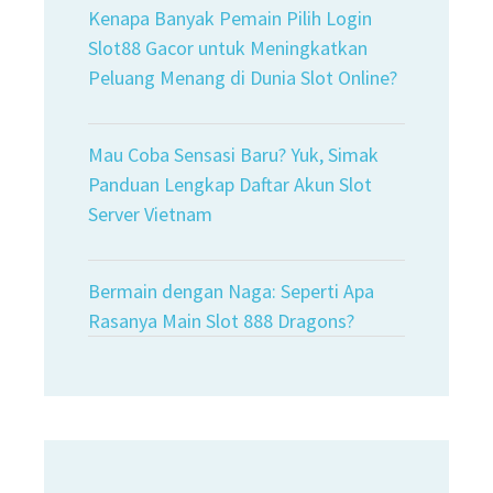
Kenapa Banyak Pemain Pilih Login
Slot88 Gacor untuk Meningkatkan
Peluang Menang di Dunia Slot Online?
Mau Coba Sensasi Baru? Yuk, Simak
Panduan Lengkap Daftar Akun Slot
Server Vietnam
Bermain dengan Naga: Seperti Apa
Rasanya Main Slot 888 Dragons?