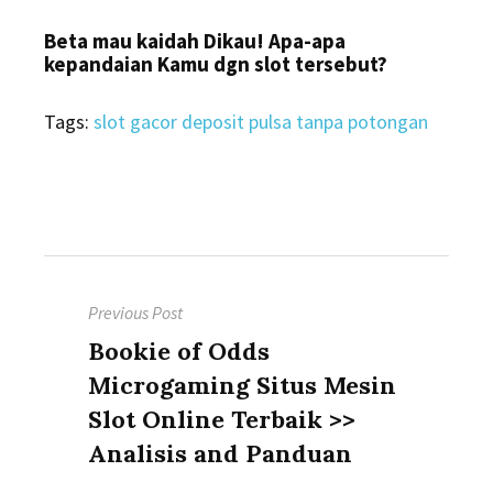
Beta mau kaidah Dikau! Apa-apa
kepandaian Kamu dgn slot tersebut?
Tags:
slot gacor deposit pulsa tanpa potongan
Post
Previous Post
navigation
Previous
Bookie of Odds
post:
Microgaming Situs Mesin
Slot Online Terbaik >>
Analisis and Panduan