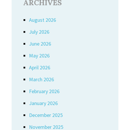
ARCHIVES
August 2026
July 2026
June 2026
May 2026
April 2026
March 2026
February 2026
January 2026
December 2025
November 2025