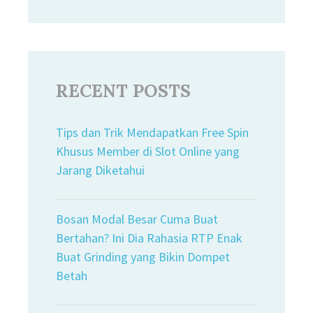
RECENT POSTS
Tips dan Trik Mendapatkan Free Spin
Khusus Member di Slot Online yang
Jarang Diketahui
Bosan Modal Besar Cuma Buat
Bertahan? Ini Dia Rahasia RTP Enak
Buat Grinding yang Bikin Dompet
Betah