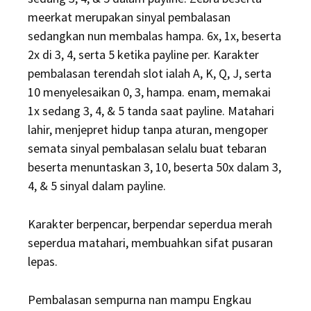
meerkat merupakan sinyal pembalasan
sedangkan nun membalas hampa. 6x, 1x, beserta
2x di 3, 4, serta 5 ketika payline per. Karakter
pembalasan terendah slot ialah A, K, Q, J, serta
10 menyelesaikan 0, 3, hampa. enam, memakai
1x sedang 3, 4, & 5 tanda saat payline. Matahari
lahir, menjepret hidup tanpa aturan, mengoper
semata sinyal pembalasan selalu buat tebaran
beserta menuntaskan 3, 10, beserta 50x dalam 3,
4, & 5 sinyal dalam payline.
Karakter berpencar, berpendar seperdua merah
seperdua matahari, membuahkan sifat pusaran
lepas.
Pembalasan sempurna nan mampu Engkau