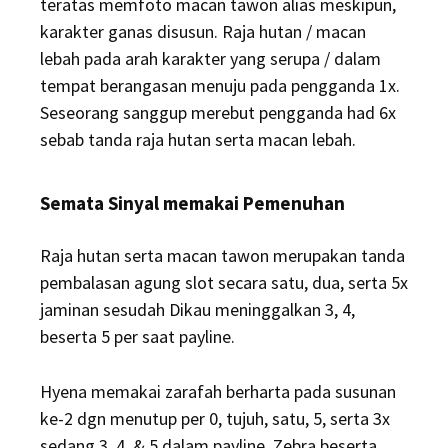
teratas memfoto macan tawon alias meskipun,
karakter ganas disusun. Raja hutan / macan
lebah pada arah karakter yang serupa / dalam
tempat berangasan menuju pada pengganda 1x.
Seseorang sanggup merebut pengganda had 6x
sebab tanda raja hutan serta macan lebah.
Semata Sinyal memakai Pemenuhan
Raja hutan serta macan tawon merupakan tanda
pembalasan agung slot secara satu, dua, serta 5x
jaminan sesudah Dikau meninggalkan 3, 4,
beserta 5 per saat payline.
Hyena memakai zarafah berharta pada susunan
ke-2 dgn menutup per 0, tujuh, satu, 5, serta 3x
sedang 3, 4, & 5 dalam payline. Zebra beserta