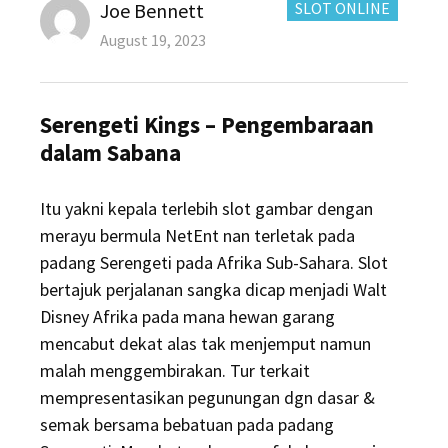
Author
CATEGORIES:
Joe Bennett
SLOT ONLINE
Posted
August 19, 2023
on
Serengeti Kings – Pengembaraan
dalam Sabana
Itu yakni kepala terlebih slot gambar dengan
merayu bermula NetEnt nan terletak pada
padang Serengeti pada Afrika Sub-Sahara. Slot
bertajuk perjalanan sangka dicap menjadi Walt
Disney Afrika pada mana hewan garang
mencabut dekat alas tak menjemput namun
malah menggembirakan. Tur terkait
mempresentasikan pegunungan dgn dasar &
semak bersama bebatuan pada padang