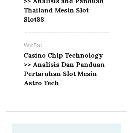
>> Analisis and Panduan
Thailand Mesin Slot
Slot88
Next Post
Next
Casino Chip Technology
post:
>> Analisis Dan Panduan
Pertaruhan Slot Mesin
Astro Tech