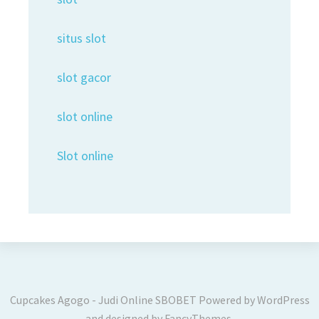
situs slot
slot gacor
slot online
Slot online
Cupcakes Agogo - Judi Online SBOBET
Powered by
WordPress
and designed by
FancyThemes
.