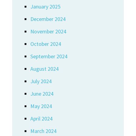
January 2025
December 2024
November 2024
October 2024
September 2024
August 2024
July 2024
June 2024
May 2024
April 2024
March 2024