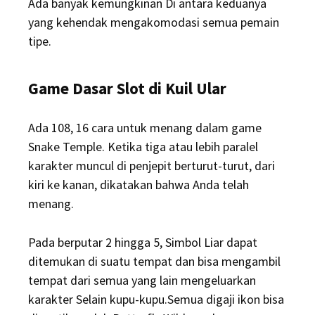
Ada banyak kemungkinan Di antara keduanya
yang kehendak mengakomodasi semua pemain
tipe.
Game Dasar Slot di Kuil Ular
Ada 108, 16 cara untuk menang dalam game
Snake Temple. Ketika tiga atau lebih paralel
karakter muncul di penjepit berturut-turut, dari
kiri ke kanan, dikatakan bahwa Anda telah
menang.
Pada berputar 2 hingga 5, Simbol Liar dapat
ditemukan di suatu tempat dan bisa mengambil
tempat dari semua yang lain mengeluarkan
karakter Selain kupu-kupu.Semua digaji ikon bisa