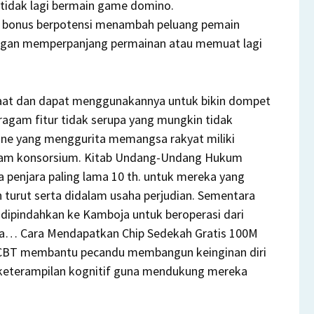
idak lagi bermain game domino.
ur bonus berpotensi menambah peluang pemain
ngan memperpanjang permainan atau memuat lagi
at dan dapat menggunakannya untuk bikin dompet
ragam fitur tidak serupa yang mungkin tidak
line yang menggurita memangsa rakyat miliki
lam konsorsium. Kitab Undang-Undang Hukum
 penjara paling lama 10 th. untuk mereka yang
n turut serta didalam usaha perjudian. Sementara
 dipindahkan ke Kamboja untuk beroperasi dari
i Ya… Cara Mendapatkan Chip Sedekah Gratis 100M
 CBT membantu pecandu membangun keinginan diri
eterampilan kognitif guna mendukung mereka