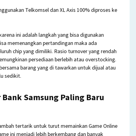
menggunakan Telkomsel dan XL Axis 100% diproses ke
arena ini adalah langkah yang bisa digunakan
 bisa memenangkan pertandingan maka ada
uruh chip yang dimiliki. Rasio turnover yang rendah
emungkinan persediaan berlebih atau overstocking.
ersama barang yang di tawarkan untuk dijual atau
u sedikit.
 Bank Samsung Paling Baru
tambah tertarik untuk turut memainkan Game Online
 game ini menjadi lebih berkembang dan banyak