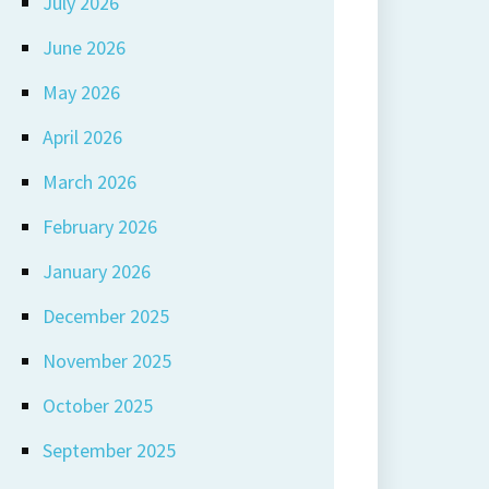
July 2026
June 2026
May 2026
April 2026
March 2026
February 2026
January 2026
December 2025
November 2025
October 2025
September 2025