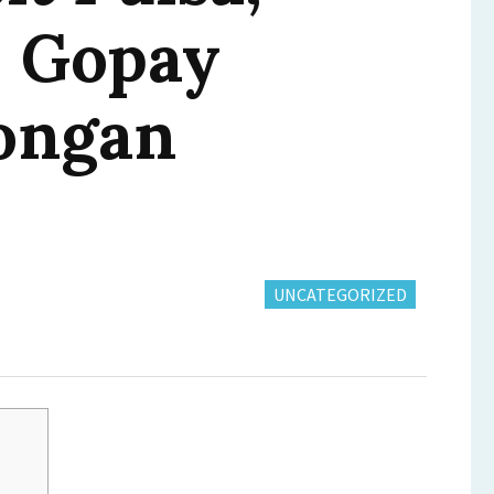
, Gopay
ongan
CATEGORIES:
UNCATEGORIZED