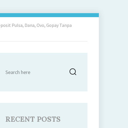
osit Pulsa, Dana, Ovo, Gopay Tanpa
Search
Search
for:
RECENT POSTS