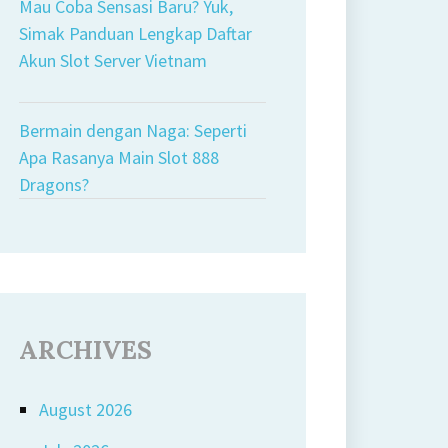
Mau Coba Sensasi Baru? Yuk,
Simak Panduan Lengkap Daftar
Akun Slot Server Vietnam
Bermain dengan Naga: Seperti
Apa Rasanya Main Slot 888
Dragons?
ARCHIVES
August 2026