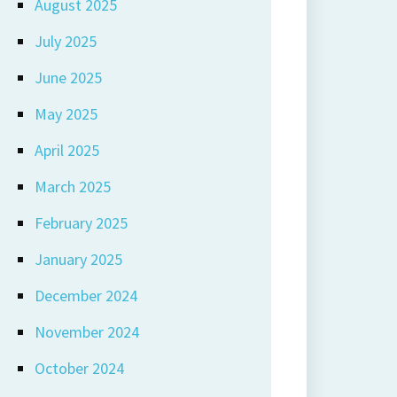
August 2025
July 2025
June 2025
May 2025
April 2025
March 2025
February 2025
January 2025
December 2024
November 2024
October 2024