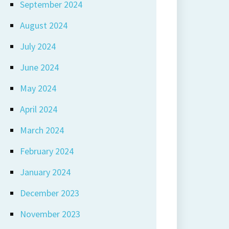
September 2024
August 2024
July 2024
June 2024
May 2024
April 2024
March 2024
February 2024
January 2024
December 2023
November 2023