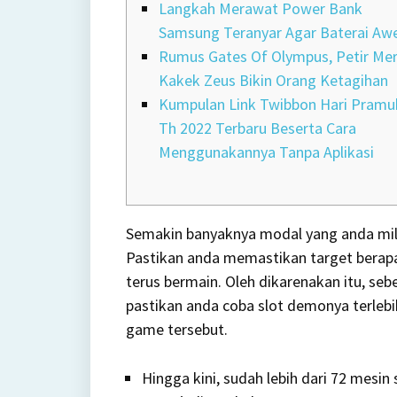
Langkah Merawat Power Bank
Samsung Teranyar Agar Baterai Aw
Rumus Gates Of Olympus, Petir Me
Kakek Zeus Bikin Orang Ketagihan
Kumpulan Link Twibbon Hari Pramu
Th 2022 Terbaru Beserta Cara
Menggunakannya Tanpa Aplikasi
Semakin banyaknya modal yang anda mili
Pastikan anda memastikan target berapa
terus bermain. Oleh dikarenakan itu, se
pastikan anda coba slot demonya terleb
game tersebut.
Hingga kini, sudah lebih dari 72 mesin