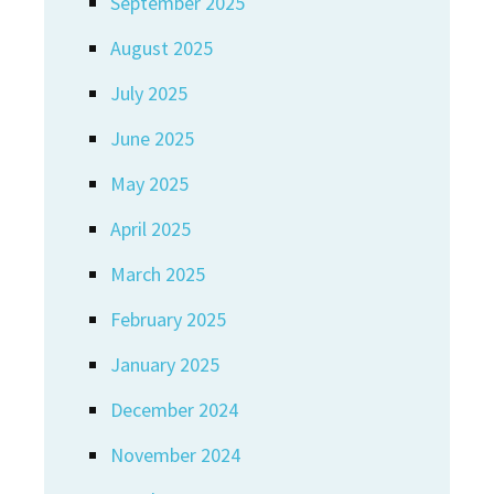
September 2025
August 2025
July 2025
June 2025
May 2025
April 2025
March 2025
February 2025
January 2025
December 2024
November 2024