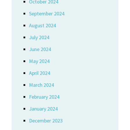
October 2024
September 2024
August 2024
July 2024
June 2024
May 2024
April 2024
March 2024
February 2024
January 2024
December 2023