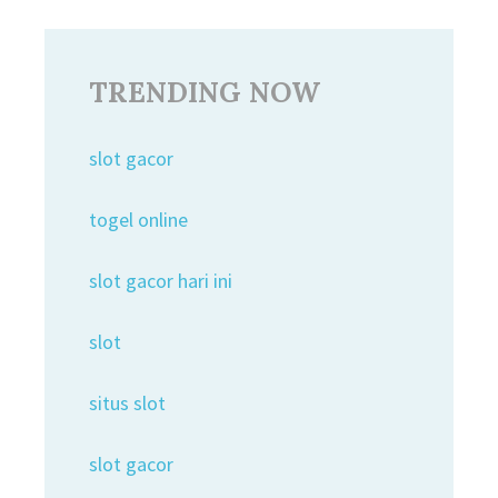
TRENDING NOW
slot gacor
togel online
slot gacor hari ini
slot
situs slot
slot gacor