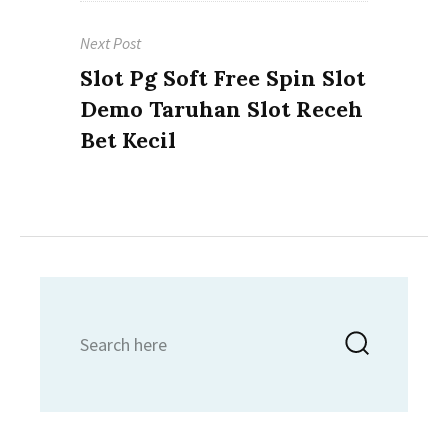
Next Post
Next
Slot Pg Soft Free Spin Slot
post:
Demo Taruhan Slot Receh
Bet Kecil
Search
Searc
for: