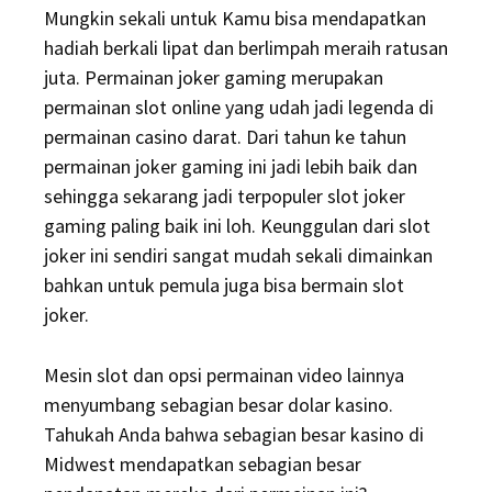
Mungkin sekali untuk Kamu bisa mendapatkan
hadiah berkali lipat dan berlimpah meraih ratusan
juta. Permainan joker gaming merupakan
permainan slot online yang udah jadi legenda di
permainan casino darat. Dari tahun ke tahun
permainan joker gaming ini jadi lebih baik dan
sehingga sekarang jadi terpopuler slot joker
gaming paling baik ini loh. Keunggulan dari slot
joker ini sendiri sangat mudah sekali dimainkan
bahkan untuk pemula juga bisa bermain slot
joker.
Mesin slot dan opsi permainan video lainnya
menyumbang sebagian besar dolar kasino.
Tahukah Anda bahwa sebagian besar kasino di
Midwest mendapatkan sebagian besar