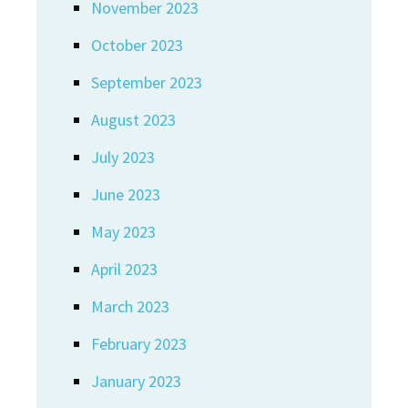
November 2023
October 2023
September 2023
August 2023
July 2023
June 2023
May 2023
April 2023
March 2023
February 2023
January 2023