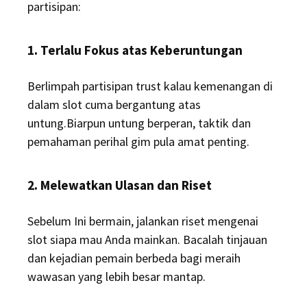
partisipan:
1. Terlalu Fokus atas Keberuntungan
Berlimpah partisipan trust kalau kemenangan di
dalam slot cuma bergantung atas
untung.Biarpun untung berperan, taktik dan
pemahaman perihal gim pula amat penting.
2. Melewatkan Ulasan dan Riset
Sebelum Ini bermain, jalankan riset mengenai
slot siapa mau Anda mainkan. Bacalah tinjauan
dan kejadian pemain berbeda bagi meraih
wawasan yang lebih besar mantap.