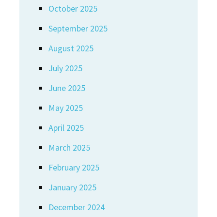
October 2025
September 2025
August 2025
July 2025
June 2025
May 2025
April 2025
March 2025
February 2025
January 2025
December 2024