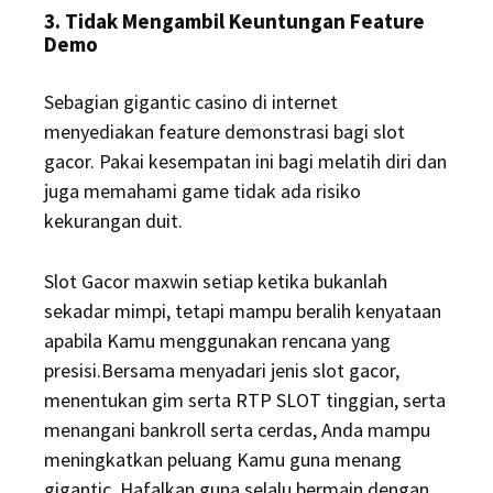
3. Tidak Mengambil Keuntungan Feature
Demo
Sebagian gigantic casino di internet
menyediakan feature demonstrasi bagi slot
gacor. Pakai kesempatan ini bagi melatih diri dan
juga memahami game tidak ada risiko
kekurangan duit.
Slot Gacor maxwin setiap ketika bukanlah
sekadar mimpi, tetapi mampu beralih kenyataan
apabila Kamu menggunakan rencana yang
presisi.Bersama menyadari jenis slot gacor,
menentukan gim serta RTP SLOT tinggian, serta
menangani bankroll serta cerdas, Anda mampu
meningkatkan peluang Kamu guna menang
gigantic. Hafalkan guna selalu bermain dengan