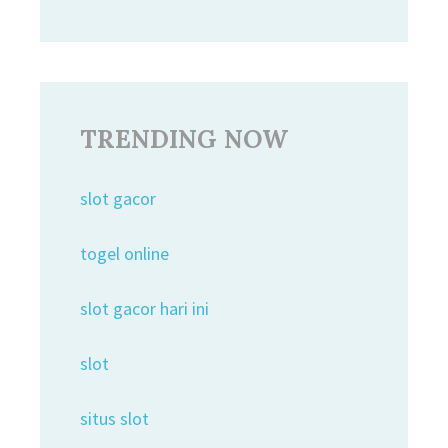
TRENDING NOW
slot gacor
togel online
slot gacor hari ini
slot
situs slot