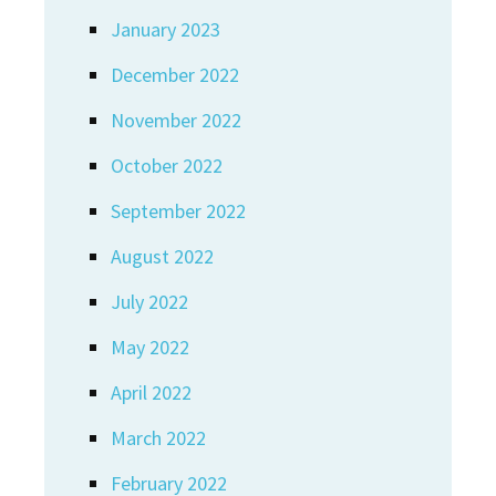
January 2023
December 2022
November 2022
October 2022
September 2022
August 2022
July 2022
May 2022
April 2022
March 2022
February 2022