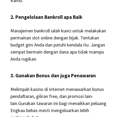
Kamu.
2. Pengelolaan Bankroll apa Baik
Manajemen bankroll ialah kunci untuk melakukan
permainan slot online dengan bijak. Tentukan
budget gim Anda dan patuhi kendala itu. Jangan
sempat bermain dengan dana apa tidak mampu
Anda rugikan.
3. Gunakan Bonus dan juga Penawaran
Melimpah kasino di internet menawarkan bonus
pendaftaran, giliran free, dan promosi lain-
lain.Gunakan tawaran ini bagi menaikkan peluang
Engkau bebas mesti mengeluarkan lebih