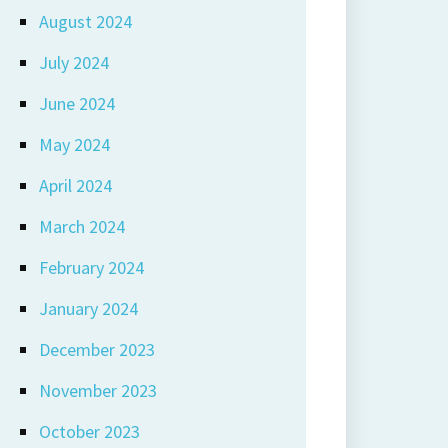
August 2024
July 2024
June 2024
May 2024
April 2024
March 2024
February 2024
January 2024
December 2023
November 2023
October 2023