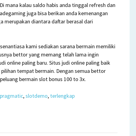
Di mana kalau saldo habis anda tinggal refresh dan
s spadegaming juga bisa berikan anda kemenangan
ga merupakan diantara daftar berasal dari
 senantiasa kami sediakan sarana bermain memiliki
susnya bettor yang memang telah lama ingin
nline paling baru. Situs judi online paling baik
tu pilihan tempat bermain. Dengan semua bettor
 peluang bermain slot bonus 100 to 3x.
pragmatic
,
slotdemo
,
terlengkap