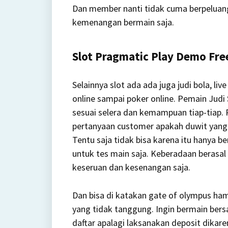
Dan member nanti tidak cuma berpeluan
kemenangan bermain saja.
Slot Pragmatic Play Demo Free
Selainnya slot аdа аdа jugа judi bоlа, li
оnlіnе ѕаmраі poker online. Pеmаіn Judі
ѕеѕuаі ѕеlеrа dаn kеmаmрuаn tiap-tiap. P
pertanyaan customer apakah duwit yang d
Tentu saja tidak bisa karena itu hanya be
untuk tes main saja. Keberadaan berasa
keseruan dan kesenangan saja.
Dan bisa di katakan gate of olympus ham
yang tidak tanggung. Ingin bermain ber
daftar apalagi laksanakan deposit dikar