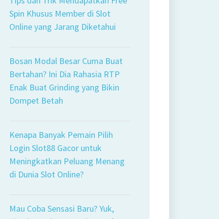
Tips dan Trik Mendapatkan Free
Spin Khusus Member di Slot
Online yang Jarang Diketahui
Bosan Modal Besar Cuma Buat
Bertahan? Ini Dia Rahasia RTP
Enak Buat Grinding yang Bikin
Dompet Betah
Kenapa Banyak Pemain Pilih
Login Slot88 Gacor untuk
Meningkatkan Peluang Menang
di Dunia Slot Online?
Mau Coba Sensasi Baru? Yuk,