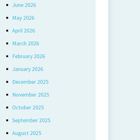
June 2026
May 2026
April 2026
March 2026
February 2026
January 2026
December 2025
November 2025
October 2025
September 2025
August 2025