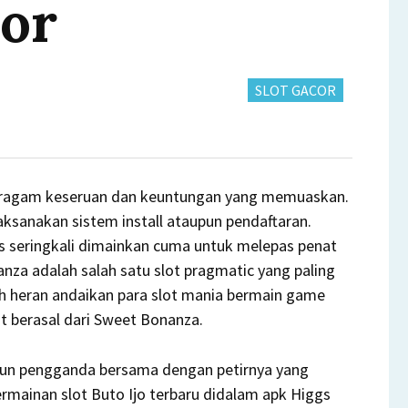
cor
CATEGORIES:
SLOT GACOR
 beragam keseruan dan keuntungan yang memuaskan.
aksanakan sistem install ataupun pendaftaran.
 seringkali dimainkan cuma untuk melepas penat
anza adalah salah satu slot pragmatic yang paling
ah heran andaikan para slot mania bermain game
t berasal dari Sweet Bonanza.
upun pengganda bersama dengan petirnya yang
ainan slot Buto Ijo terbaru didalam apk Higgs