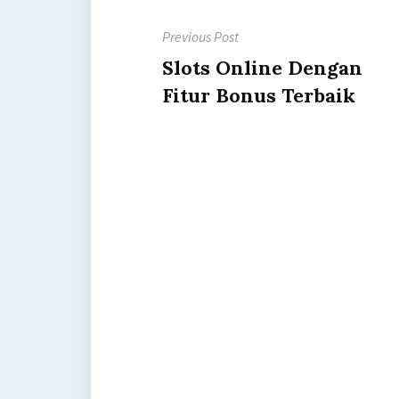
Post
Previous Post
navigation
Previous
Slots Online Dengan
post:
Fitur Bonus Terbaik