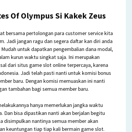
es Of Olympus Si Kakek Zeus
at bersama pertolongan para customer service kita
. Jadi jangan ragu dan segera daftar kan diri anda
t . Mudah untuk dapatkan pengembalian dana modal,
alam kurun waktu singkat saja. Ini merupakan
l dari situs game slot online terpercaya, karena
ndonesia. Jadi telah pasti nanti untuk komisi bonus
ember baru. Dengan komisi memuaskan ini nanti
ungan tambahan bagi semua member baru.
 melakukannya hanya memerlukan jangka waktu
. Dan bisa dipastikan nanti akan berjalan begitu
isa disimpulkan nantinya semua member akan
n keuntungan tiap tiap kali bermain game slot.