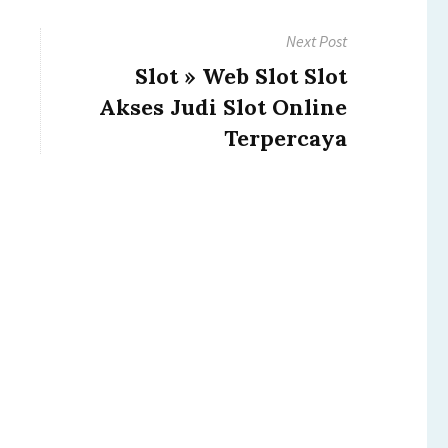
Next Post
Next
Slot » Web Slot Slot
post:
Akses Judi Slot Online
Terpercaya