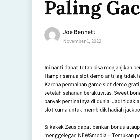
Paling Ga
Author
Joe Bennett
Posted
November 1, 2022
on
Ini nanti dapat tetap bisa menjanjikan
Hampir semua slot demo anti lag tidak l
Karena permainan game slot demo gratis
setelah seharian beraktivitas. Sweet bon
banyak peminatnya di dunia. Jadi tidakl
slot cuma untuk membidik hadiah jackpo
Si kakek Zeus dapat berikan bonus ata
menggelegar. NEWSmedia – Temukan perm