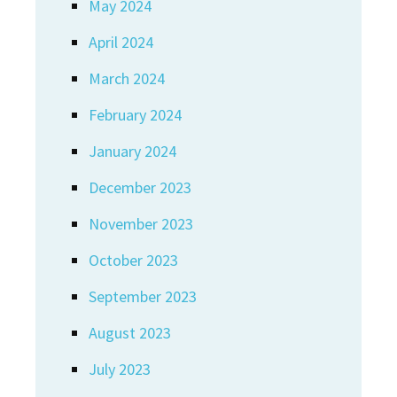
May 2024
April 2024
March 2024
February 2024
January 2024
December 2023
November 2023
October 2023
September 2023
August 2023
July 2023