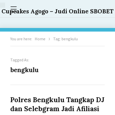
Menu
Cupcakes Agogo – Judi Online SBOBET
You are here:
Home
Tag: bengkulu
Tagged As:
bengkulu
Polres Bengkulu Tangkap DJ
dan Selebgram Jadi Afiliasi