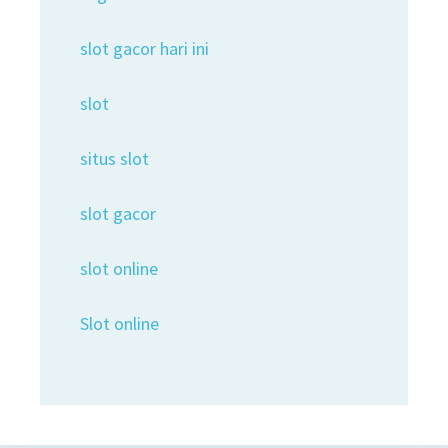
slot gacor hari ini
slot
situs slot
slot gacor
slot online
Slot online