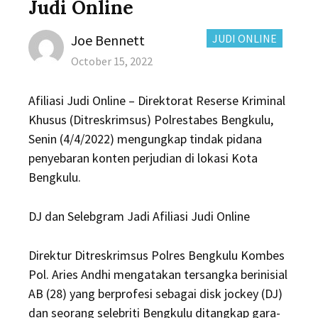
Judi Online
Author
CATEGORIES:
Joe Bennett
JUDI ONLINE
Posted
October 15, 2022
on
Afiliasi Judi Online – Direktorat Reserse Kriminal
Khusus (Ditreskrimsus) Polrestabes Bengkulu,
Senin (4/4/2022) mengungkap tindak pidana
penyebaran konten perjudian di lokasi Kota
Bengkulu.
DJ dan Selebgram Jadi Afiliasi Judi Online
Direktur Ditreskrimsus Polres Bengkulu Kombes
Pol. Aries Andhi mengatakan tersangka berinisial
AB (28) yang berprofesi sebagai disk jockey (DJ)
dan seorang selebriti Bengkulu ditangkap gara-