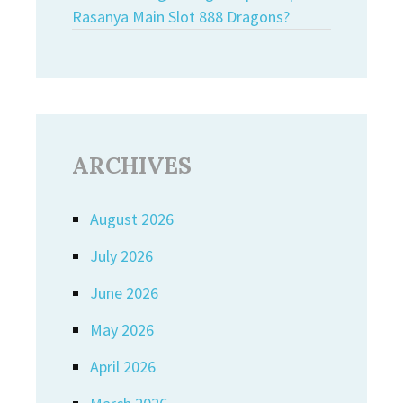
Rasanya Main Slot 888 Dragons?
ARCHIVES
August 2026
July 2026
June 2026
May 2026
April 2026