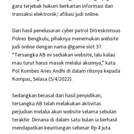
gara terjebak hukum berkaitan informasi dan
transaksi elektronik/ afiliasi judi online.
Dari hasil penelusuran cyber patrol Ditreskrimsus
Polres Bengkulu, pihaknya menemukan website
judi online dengan nama @game slot 37.
“Tersangka AB ini sediakan website, lalu kalau
mau turut harus masuk melalui akunnya,” kata
Pol Kombes Aries Andhi di dalam rilisnya kepada
Kompas, Selasa (5/4/2022).
Sedangkan berasal dari hasil penyidikan,
tersangka AB telah melakukan aktivitas
perjudian melalui akun website selama sebulan
terakhir. Dimana di dalam satu bulan ia berhasil
mendapatkan keuntungan sebesar Rp 4 juta.