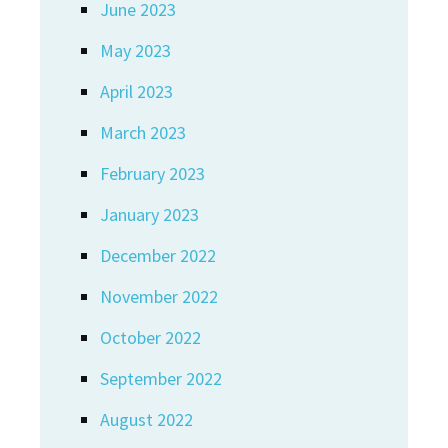
June 2023
May 2023
April 2023
March 2023
February 2023
January 2023
December 2022
November 2022
October 2022
September 2022
August 2022