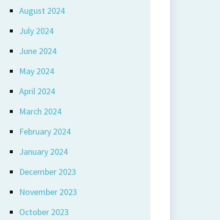
August 2024
July 2024
June 2024
May 2024
April 2024
March 2024
February 2024
January 2024
December 2023
November 2023
October 2023