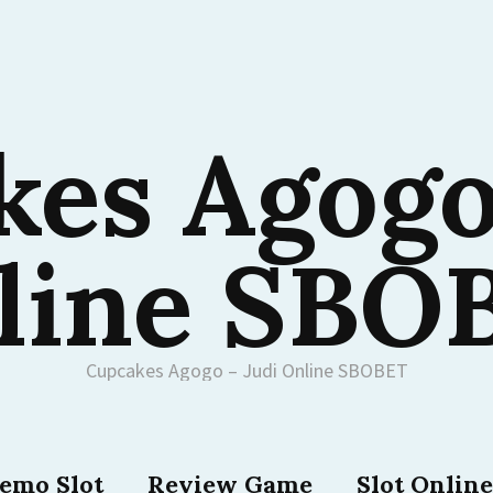
es Agogo
line SBO
Cupcakes Agogo – Judi Online SBOBET
emo Slot
Review Game
Slot Online