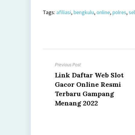
Tags:
afiliasi
,
bengkulu
,
online
,
polres
,
se
Post
Previous Post
navigation
Previous
Link Daftar Web Slot
post:
Gacor Online Resmi
Terbaru Gampang
Menang 2022