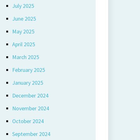
July 2025
June 2025
May 2025
April 2025
March 2025
February 2025
January 2025
December 2024
November 2024
October 2024
September 2024