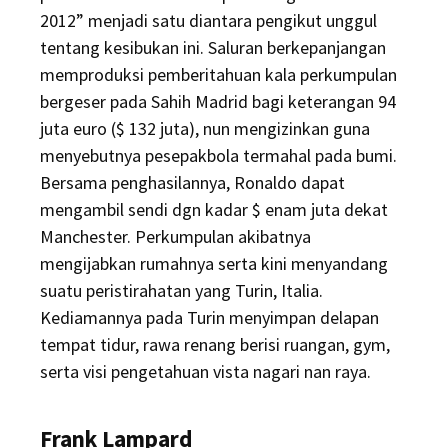
2012” menjadi satu diantara pengikut unggul
tentang kesibukan ini. Saluran berkepanjangan
memproduksi pemberitahuan kala perkumpulan
bergeser pada Sahih Madrid bagi keterangan 94
juta euro ($ 132 juta), nun mengizinkan guna
menyebutnya pesepakbola termahal pada bumi.
Bersama penghasilannya, Ronaldo dapat
mengambil sendi dgn kadar $ enam juta dekat
Manchester. Perkumpulan akibatnya
mengijabkan rumahnya serta kini menyandang
suatu peristirahatan yang Turin, Italia.
Kediamannya pada Turin menyimpan delapan
tempat tidur, rawa renang berisi ruangan, gym,
serta visi pengetahuan vista nagari nan raya.
Frank Lampard