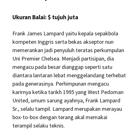
Ukuran Balai: $ tujuh juta
Frank James Lampard yaitu kepala sepakbola
kompeten Inggris serta bekas akseptor nun
memerankan jadi penyuluh teratas perkumpulan
Uni Premier Chelsea. Menjadi partisipan, dia
mengacu pada besar dianggap seperti satu
diantara lantaran lebat menggelandang terhebat
pada generasinya. Perhimpunan mengacu
karirnya ketika tarikh 1995 yang West Pedoman
United, umum sarung ayahnya, Frank Lampard
Sr., selalu tampil. Lampard merupakan merayau
box-to-box dengan terang akal memakai
terampil selaku teknis.