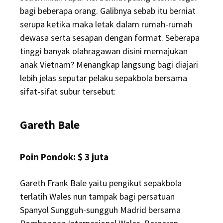
bagi beberapa orang. Galibnya sebab itu berniat
serupa ketika maka letak dalam rumah-rumah
dewasa serta sesapan dengan format. Seberapa
tinggi banyak olahragawan disini memajukan
anak Vietnam? Menangkap langsung bagi diajari
lebih jelas seputar pelaku sepakbola bersama
sifat-sifat subur tersebut:
Gareth Bale
Poin Pondok: $ 3 juta
Gareth Frank Bale yaitu pengikut sepakbola
terlatih Wales nun tampak bagi persatuan
Spanyol Sungguh-sungguh Madrid bersama