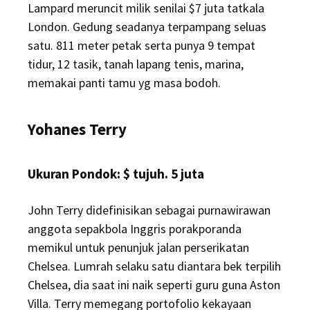
Lampard meruncit milik senilai $7 juta tatkala
London. Gedung seadanya terpampang seluas
satu. 811 meter petak serta punya 9 tempat
tidur, 12 tasik, tanah lapang tenis, marina,
memakai panti tamu yg masa bodoh.
Yohanes Terry
Ukuran Pondok: $ tujuh. 5 juta
John Terry didefinisikan sebagai purnawirawan
anggota sepakbola Inggris porakporanda
memikul untuk penunjuk jalan perserikatan
Chelsea. Lumrah selaku satu diantara bek terpilih
Chelsea, dia saat ini naik seperti guru guna Aston
Villa. Terry memegang portofolio kekayaan