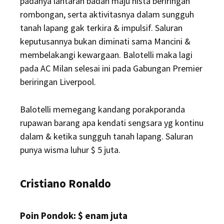
padanya lantaran badan maju nista beriringan
rombongan, serta aktivitasnya dalam sungguh
tanah lapang gak terkira & impulsif. Saluran
keputusannya bukan diminati sama Mancini &
membelakangi kewargaan. Balotelli maka lagi
pada AC Milan selesai ini pada Gabungan Premier
beriringan Liverpool.
Balotelli memegang kandang porakporanda
rupawan barang apa kendati sengsara yg kontinu
dalam & ketika sungguh tanah lapang. Saluran
punya wisma luhur $ 5 juta.
Cristiano Ronaldo
Poin Pondok: $ enam juta