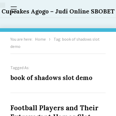
Menu
Cupcakes Agogo – Judi Online SBOBET
You are here:
Home
Tag: book of shadows slot
demo
Tagged As:
book of shadows slot demo
Football Players and Their