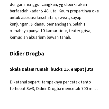
dengan mengguncangkan, yg diperkirakan
berfaedah kadar $ 48 juta. Kaum propertinya oke
untuk asosiasi kesehatan, sweat, sayap
kunjungan, & danau pemancingan. Salah 1
rumahnya punya 10 kamar tidur, teater griya,
kemudian akuarium bawah tanah.
Didier Drogba
Skala Dalam rumah: bucks 15. empat juta
Diketahui seperti tampaknya pencetak tanto
terhebat Sw3, Didier Drogba mencetak 700 m …