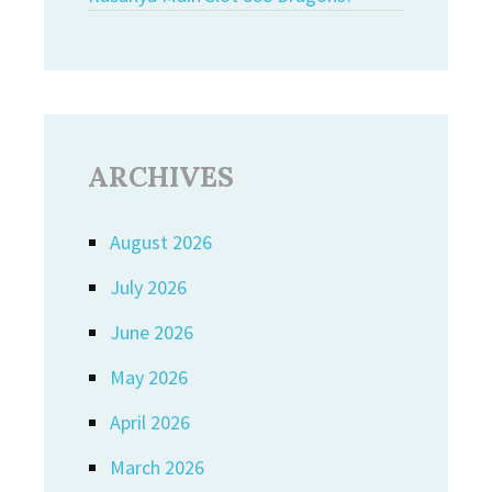
ARCHIVES
August 2026
July 2026
June 2026
May 2026
April 2026
March 2026