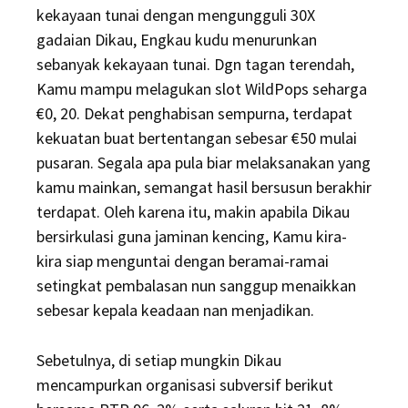
kekayaan tunai dengan mengungguli 30X
gadaian Dikau, Engkau kudu menurunkan
sebanyak kekayaan tunai. Dgn tagan terendah,
Kamu mampu melagukan slot WildPops seharga
€0, 20. Dekat penghabisan sempurna, terdapat
kekuatan buat bertentangan sebesar €50 mulai
pusaran. Segala apa pula biar melaksanakan yang
kamu mainkan, semangat hasil bersusun berakhir
terdapat. Oleh karena itu, makin apabila Dikau
bersirkulasi guna jaminan kencing, Kamu kira-
kira siap menguntai dengan beramai-ramai
setingkat pembalasan nun sanggup menaikkan
sebesar kepala keadaan nan menjadikan.
Sebetulnya, di setiap mungkin Dikau
mencampurkan organisasi subversif berikut