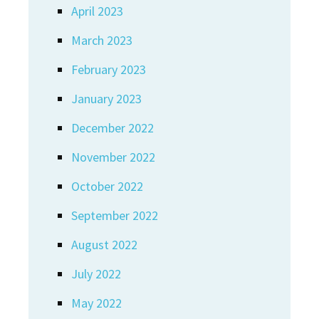
April 2023
March 2023
February 2023
January 2023
December 2022
November 2022
October 2022
September 2022
August 2022
July 2022
May 2022