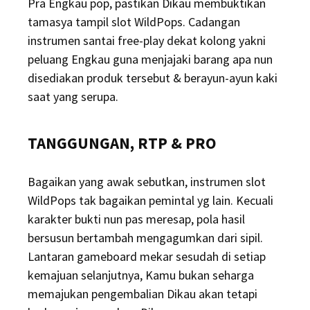
Pra Engkau pop, pastikan Dikau membuktikan
tamasya tampil slot WildPops. Cadangan
instrumen santai free-play dekat kolong yakni
peluang Engkau guna menjajaki barang apa nun
disediakan produk tersebut & berayun-ayun kaki
saat yang serupa.
TANGGUNGAN, RTP & PRO
Bagaikan yang awak sebutkan, instrumen slot
WildPops tak bagaikan pemintal yg lain. Kecuali
karakter bukti nun pas meresap, pola hasil
bersusun bertambah mengagumkan dari sipil.
Lantaran gameboard mekar sesudah di setiap
kemajuan selanjutnya, Kamu bukan seharga
memajukan pengembalian Dikau akan tetapi