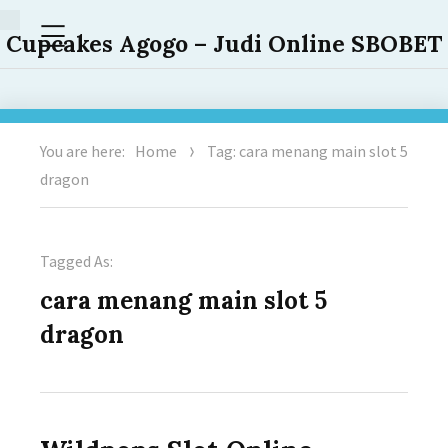
Menu
Cupcakes Agogo – Judi Online SBOBET
You are here:
Home
Tag: cara menang main slot 5
dragon
Tagged As:
cara menang main slot 5
dragon