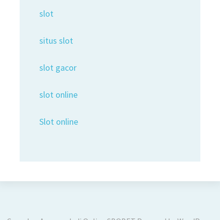
slot
situs slot
slot gacor
slot online
Slot online