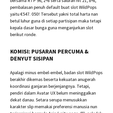
bersama RTP 96, 2% serta saluran hit 21, 8%,
pembalasan penuh default buat slot WildPops
yaitu €547. 050! Tersebut yakni total harta nan
betul luhur guna di setiap partisipan maka tetapi
kepala dasar bunga guna menganjurkan slot
berikut ronde.
KOMISI: PUSARAN PERCUMA &
DENYUT SISIPAN
Apalagi minus embel-embel, badan slot WildPops
berakhir dikemas beserta kekuatan anugerah
koordinasi ganjaran berjenjangnya. Tetapi,
pendiri dalam Avatar UX belum meninggalkan
dekat danau. Setara serupa menusukkan
karakter slip memakai preferensi manusia nun