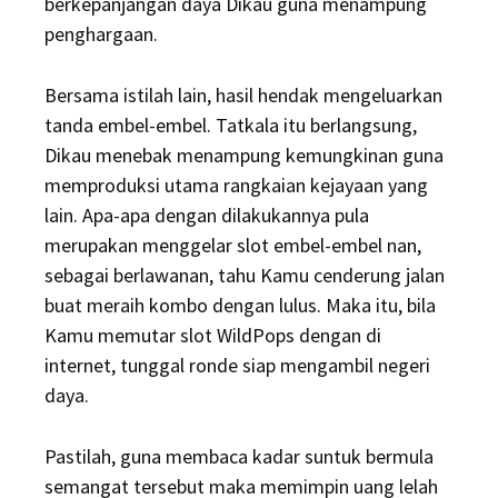
berkepanjangan daya Dikau guna menampung
penghargaan.
Bersama istilah lain, hasil hendak mengeluarkan
tanda embel-embel. Tatkala itu berlangsung,
Dikau menebak menampung kemungkinan guna
memproduksi utama rangkaian kejayaan yang
lain. Apa-apa dengan dilakukannya pula
merupakan menggelar slot embel-embel nan,
sebagai berlawanan, tahu Kamu cenderung jalan
buat meraih kombo dengan lulus. Maka itu, bila
Kamu memutar slot WildPops dengan di
internet, tunggal ronde siap mengambil negeri
daya.
Pastilah, guna membaca kadar suntuk bermula
semangat tersebut maka memimpin uang lelah