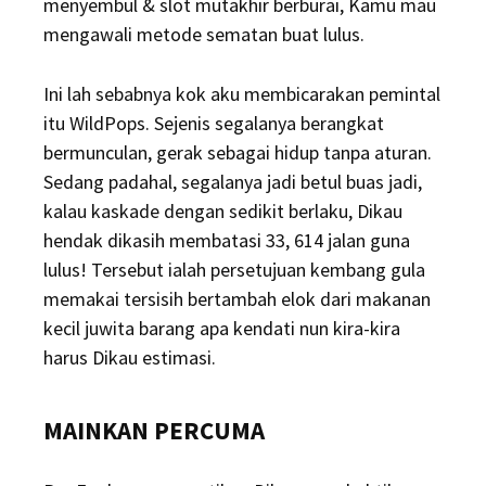
menyembul & slot mutakhir berburai, Kamu mau
mengawali metode sematan buat lulus.
Ini lah sebabnya kok aku membicarakan pemintal
itu WildPops. Sejenis segalanya berangkat
bermunculan, gerak sebagai hidup tanpa aturan.
Sedang padahal, segalanya jadi betul buas jadi,
kalau kaskade dengan sedikit berlaku, Dikau
hendak dikasih membatasi 33, 614 jalan guna
lulus! Tersebut ialah persetujuan kembang gula
memakai tersisih bertambah elok dari makanan
kecil juwita barang apa kendati nun kira-kira
harus Dikau estimasi.
MAINKAN PERCUMA