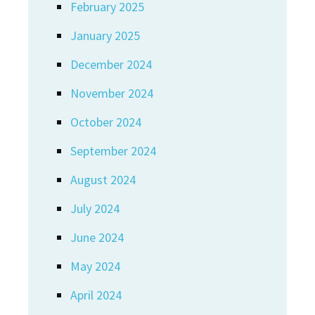
February 2025
January 2025
December 2024
November 2024
October 2024
September 2024
August 2024
July 2024
June 2024
May 2024
April 2024