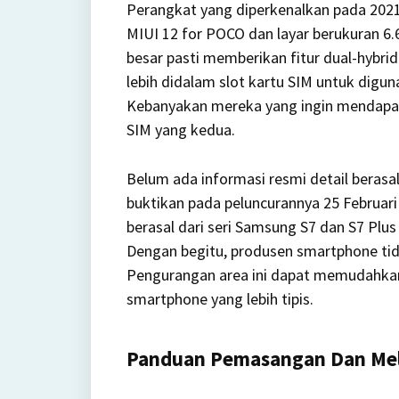
Perangkat yang diperkenalkan pada 2021, 
MIUI 12 for POCO dan layar berukuran 6.
besar pasti memberikan fitur dual-hybri
lebih didalam slot kartu SIM untuk digu
Kebanyakan mereka yang ingin mendapatka
SIM yang kedua.
Belum ada informasi resmi detail berasal 
buktikan pada peluncurannya 25 Februa
berasal dari seri Samsung S7 dan S7 Plu
Dengan begitu, produsen smartphone tidak
Pengurangan area ini dapat memudahka
smartphone yang lebih tipis.
Panduan Pemasangan Dan Mel