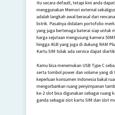
Itu secara default, tetapi kini anda dapa
menggunakan Memori external sekaligus 
adalah langkah awal berasal dari rencan
listrik. Pasalnya didalam portofolio mer
yang juga bertenaga baterai siap untuk
harga sejutaan mengusung kamera 50MP,
hingga 4GB yang juga di dukung RAM Plus 
Kartu SIM tidak ada service dapat diartik
Kamu bisa menemukan USB Type C sebagai 
serta tombol power dan volume yang di 
keperluan konsumen Indonesia bakal rua
mengorbankan ruang penyimpanan tambah
ke-2 slot bisa digunakan sebagai ruang k
ganda sebagai slot kartu SIM dan slot 