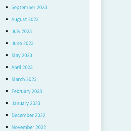
September 2023
August 2023
July 2023
June 2023
May 2023
April 2023
March 2023
February 2023
January 2023
December 2022
November 2022