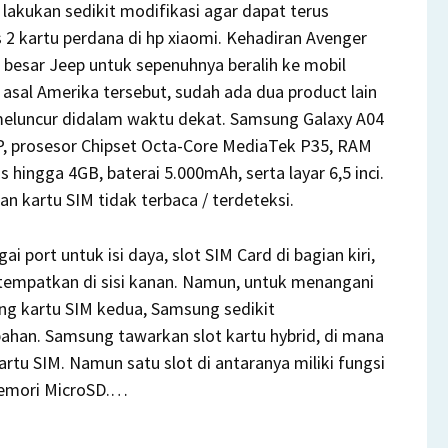
t lakukan sedikit modifikasi agar dapat terus
2 kartu perdana di hp xiaomi. Kehadiran Avenger
a besar Jeep untuk sepenuhnya beralih ke mobil
k asal Amerika tersebut, sudah ada dua product lain
 meluncur didalam waktu dekat. Samsung Galaxy A04
 prosesor Chipset Octa-Core MediaTek P35, RAM
hingga 4GB, baterai 5.000mAh, serta layar 6,5 inci.
an kartu SIM tidak terbaca / terdeteksi.
port untuk isi daya, slot SIM Card di bagian kiri,
tempatkan di sisi kanan. Namun, untuk menangani
ng kartu SIM kedua, Samsung sedikit
an. Samsung tawarkan slot kartu hybrid, di mana
artu SIM. Namun satu slot di antaranya miliki fungsi
memori MicroSD.…