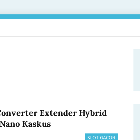
Converter Extender Hybrid
 Nano Kaskus
CATEGORIES:
SLOT GACOR