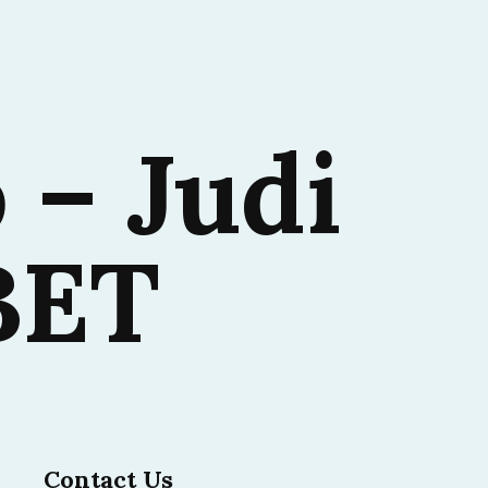
 – Judi
BET
Contact Us