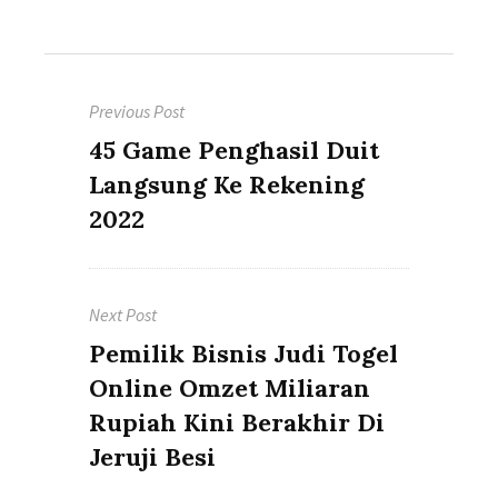
Post
Previous Post
navigation
Previous
45 Game Penghasil Duit
post:
Langsung Ke Rekening
2022
Next Post
Next
Pemilik Bisnis Judi Togel
post:
Online Omzet Miliaran
Rupiah Kini Berakhir Di
Jeruji Besi