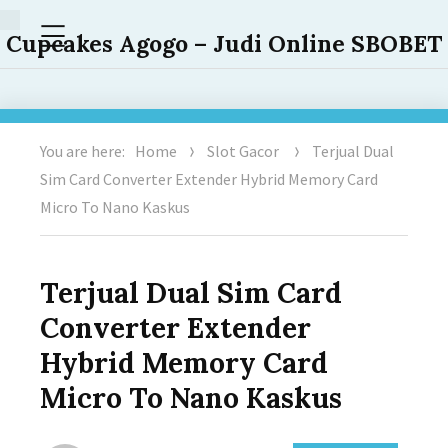
Menu
Cupcakes Agogo – Judi Online SBOBET
You are here:
Home
Slot Gacor
Terjual Dual
Sim Card Converter Extender Hybrid Memory Card
Micro To Nano Kaskus
Terjual Dual Sim Card
Converter Extender
Hybrid Memory Card
Micro To Nano Kaskus