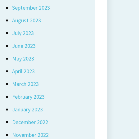
September 2023
August 2023
July 2023
June 2023
May 2023
April 2023
March 2023
February 2023
January 2023
December 2022
November 2022