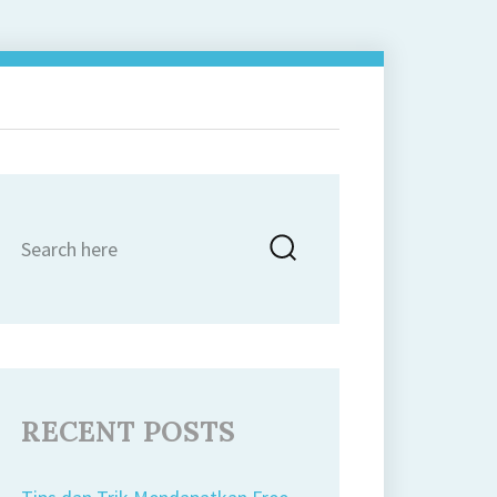
Search
Search
for:
RECENT POSTS