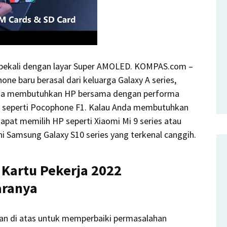
ibekali dengan layar Super AMOLED. KOMPAS.com –
e baru berasal dari keluarga Galaxy A series,
Anda membutuhkan HP bersama dengan performa
ain seperti Pocophone F1. Kalau Anda membutuhkan
apat memilih HP seperti Xiaomi Mi 9 series atau
ni Samsung Galaxy S10 series yang terkenal canggih.
 Kartu Pekerja 2022
aranya
san di atas untuk memperbaiki permasalahan