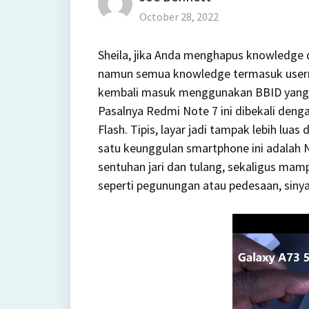
Posted
October 28, 2022
on
Sheila, jika Anda menghapus knowledge d
namun semua knowledge termasuk userna
kembali masuk menggunakan BBID yang
Pasalnya Redmi Note 7 ini dibekali den
Flash. Tipis, layar jadi tampak lebih lu
satu keunggulan smartphone ini adalah
sentuhan jari dan tulang, sekaligus ma
seperti pegunungan atau pedesaan, sinya