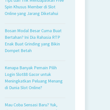
Tips dan Trik Mendapatkan Free
Spin Khusus Member di Slot
Online yang Jarang Diketahui
Bosan Modal Besar Cuma Buat
Bertahan? Ini Dia Rahasia RTP
Enak Buat Grinding yang Bikin
Dompet Betah
Kenapa Banyak Pemain Pilih
Login Slot88 Gacor untuk
Meningkatkan Peluang Menang
di Dunia Slot Online?
Mau Coba Sensasi Baru? Yuk,