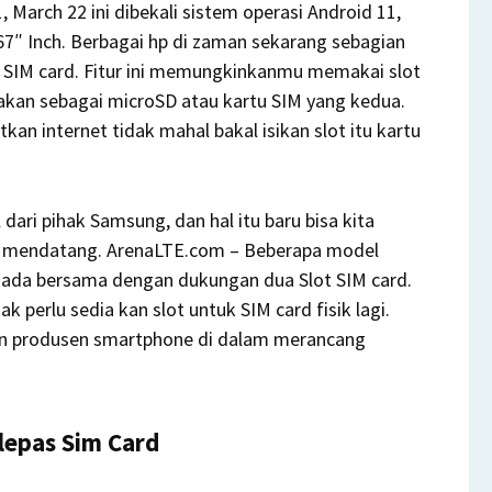
March 22 ini dibekali sistem operasi Android 11,
67″ Inch. Berbagai hp di zaman sekarang sebagian
d SIM card. Fitur ini memungkinkanmu memakai slot
nakan sebagai microSD atau kartu SIM yang kedua.
n internet tidak mahal bakal isikan slot itu kartu
dari pihak Samsung, dan hal itu baru bisa kita
ri mendatang. ArenaLTE.com – Beberapa model
s ada bersama dengan dukungan dua Slot SIM card.
 perlu sedia kan slot untuk SIM card fisik lagi.
n produsen smartphone di dalam merancang
epas Sim Card