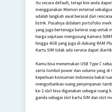
Itu secara default, tetapi kini anda dapa
menggunakan Memori external sekaligus 
adalah langkah awal berasal dari rencan
listrik. Pasalnya didalam portofolio mer
yang juga bertenaga baterai siap untuk
harga sejutaan mengusung kamera 50MP,
hingga 4GB yang juga di dukung RAM Plus 
Kartu SIM tidak ada service dapat diartik
Kamu bisa menemukan USB Type C sebagai 
serta tombol power dan volume yang di 
keperluan konsumen Indonesia bakal rua
mengorbankan ruang penyimpanan tambah
ke-2 slot bisa digunakan sebagai ruang k
ganda sebagai slot kartu SIM dan slot 