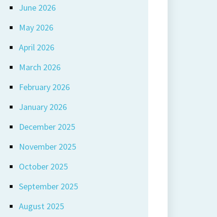
June 2026
May 2026
April 2026
March 2026
February 2026
January 2026
December 2025
November 2025
October 2025
September 2025
August 2025