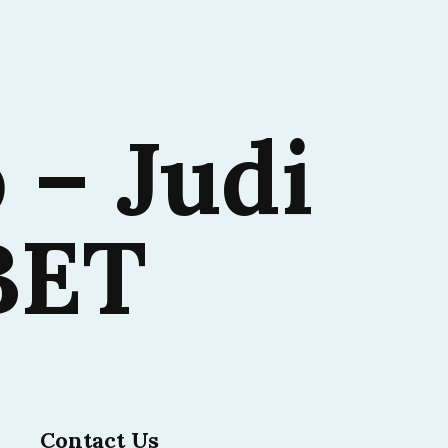
 – Judi
BET
Contact Us