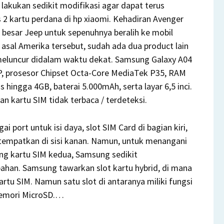
t lakukan sedikit modifikasi agar dapat terus
2 kartu perdana di hp xiaomi. Kehadiran Avenger
a besar Jeep untuk sepenuhnya beralih ke mobil
k asal Amerika tersebut, sudah ada dua product lain
 meluncur didalam waktu dekat. Samsung Galaxy A04
 prosesor Chipset Octa-Core MediaTek P35, RAM
hingga 4GB, baterai 5.000mAh, serta layar 6,5 inci.
an kartu SIM tidak terbaca / terdeteksi.
port untuk isi daya, slot SIM Card di bagian kiri,
tempatkan di sisi kanan. Namun, untuk menangani
ng kartu SIM kedua, Samsung sedikit
an. Samsung tawarkan slot kartu hybrid, di mana
artu SIM. Namun satu slot di antaranya miliki fungsi
memori MicroSD.…