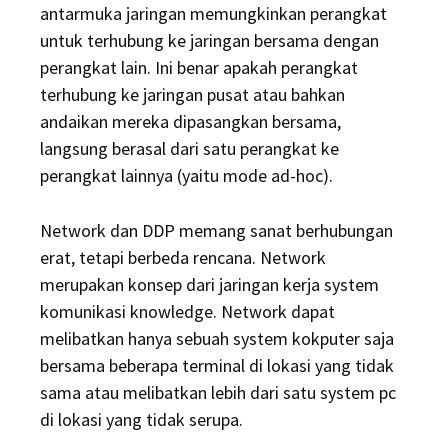
antarmuka jaringan memungkinkan perangkat
untuk terhubung ke jaringan bersama dengan
perangkat lain. Ini benar apakah perangkat
terhubung ke jaringan pusat atau bahkan
andaikan mereka dipasangkan bersama,
langsung berasal dari satu perangkat ke
perangkat lainnya (yaitu mode ad-hoc).
Network dan DDP memang sanat berhubungan
erat, tetapi berbeda rencana. Network
merupakan konsep dari jaringan kerja system
komunikasi knowledge. Network dapat
melibatkan hanya sebuah system kokputer saja
bersama beberapa terminal di lokasi yang tidak
sama atau melibatkan lebih dari satu system pc
di lokasi yang tidak serupa.