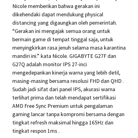
Nicole memberikan bahwa gerakan ini
dikehendaki dapat mendukung physical
distancing yang digaungkan oleh pemerintah.
“Gerakan ini mengajak semua orang untuk
bermain game di tempat tinggal saja, untuk
menyingkirkan rasa jenuh selama masa karantina
mandiri ini.” kata Nicole. GIGABYTE G27F dan
G27Q adalah monitor IPS 27-inci
mengedepankan kinerja warna yang lebih detil,
masing-masing bersama resolusi FHD dan QHD .
Sudah jadi sifat dari panel IPS, akurasi warna
terlihat prima dan telah mendapat sertifikasi
AMD Free Sync Premium untuk pengalaman
gaming lancar tanpa kompromi bersama dengan
tingkat refresh maksimal hingga 165Hz dan
tingkat respon 1ms .