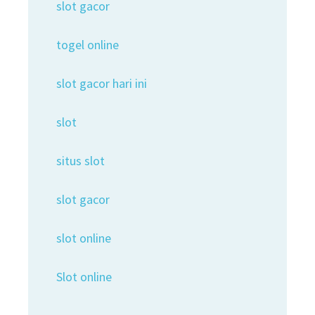
slot gacor
togel online
slot gacor hari ini
slot
situs slot
slot gacor
slot online
Slot online