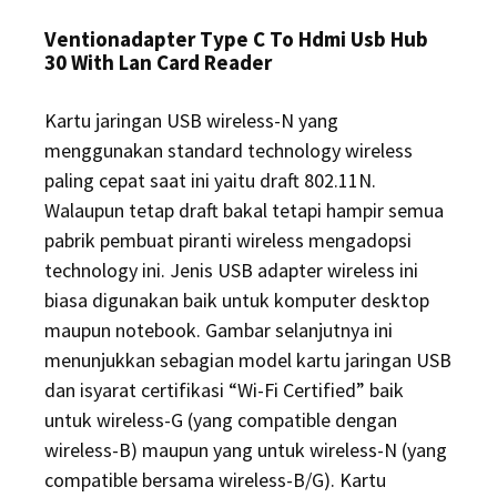
Ventionadapter Type C To Hdmi Usb Hub
30 With Lan Card Reader
Kartu jaringan USB wireless-N yang
menggunakan standard technology wireless
paling cepat saat ini yaitu draft 802.11N.
Walaupun tetap draft bakal tetapi hampir semua
pabrik pembuat piranti wireless mengadopsi
technology ini. Jenis USB adapter wireless ini
biasa digunakan baik untuk komputer desktop
maupun notebook. Gambar selanjutnya ini
menunjukkan sebagian model kartu jaringan USB
dan isyarat certifikasi “Wi-Fi Certified” baik
untuk wireless-G (yang compatible dengan
wireless-B) maupun yang untuk wireless-N (yang
compatible bersama wireless-B/G). Kartu