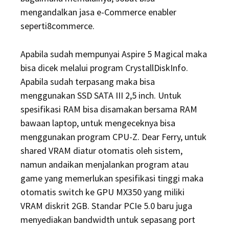
mengandalkan jasa e-Commerce enabler
seperti8commerce.
Apabila sudah mempunyai Aspire 5 Magical maka
bisa dicek melalui program CrystallDiskInfo.
Apabila sudah terpasang maka bisa
menggunakan SSD SATA III 2,5 inch. Untuk
spesifikasi RAM bisa disamakan bersama RAM
bawaan laptop, untuk mengeceknya bisa
menggunakan program CPU-Z. Dear Ferry, untuk
shared VRAM diatur otomatis oleh sistem,
namun andaikan menjalankan program atau
game yang memerlukan spesifikasi tinggi maka
otomatis switch ke GPU MX350 yang miliki
VRAM diskrit 2GB. Standar PCIe 5.0 baru juga
menyediakan bandwidth untuk sepasang port