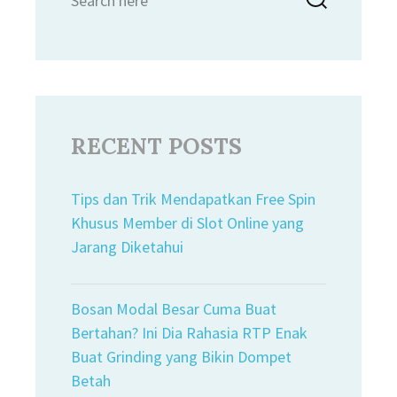
for:
RECENT POSTS
Tips dan Trik Mendapatkan Free Spin
Khusus Member di Slot Online yang
Jarang Diketahui
Bosan Modal Besar Cuma Buat
Bertahan? Ini Dia Rahasia RTP Enak
Buat Grinding yang Bikin Dompet
Betah