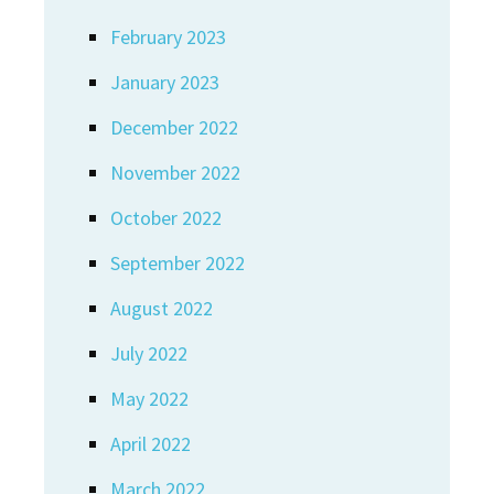
February 2023
January 2023
December 2022
November 2022
October 2022
September 2022
August 2022
July 2022
May 2022
April 2022
March 2022