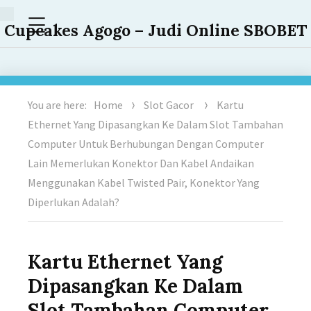
Menu
Cupcakes Agogo – Judi Online SBOBET
You are here:
Home
Slot Gacor
Kartu
Ethernet Yang Dipasangkan Ke Dalam Slot Tambahan
Computer Untuk Berhubungan Dengan Computer
Lain Memerlukan Konektor Dan Kabel Andaikan
Menggunakan Kabel Twisted Pair, Konektor Yang
Diperlukan Adalah?
Kartu Ethernet Yang
Dipasangkan Ke Dalam
Slot Tambahan Computer