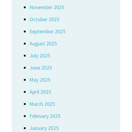
November 2025
October 2025
September 2025
August 2025
July 2025
June 2025
May 2025
April 2025
March 2025
February 2025
January 2025