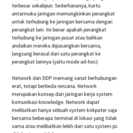
terbesar sekalipun. Sederhananya, kartu
antarmuka jaringan memungkinkan perangkat
untuk terhubung ke jaringan bersama dengan
perangkat lain. Ini benar apakah perangkat
terhubung ke jaringan pusat atau bahkan
andaikan mereka dipasangkan bersama,
langsung berasal dari satu perangkat ke
perangkat lainnya (yaitu mode ad-hoc).
Network dan DDP memang sanat berhubungan
erat, tetapi berbeda rencana. Network
merupakan konsep dari jaringan kerja system
komunikasi knowledge. Network dapat
melibatkan hanya sebuah system kokputer saja
bersama beberapa terminal di lokasi yang tidak
sama atau melibatkan lebih dari satu system pc