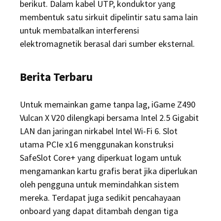
berikut. Dalam kabel UTP, konduktor yang
membentuk satu sirkuit dipelintir satu sama lain
untuk membatalkan interferensi
elektromagnetik berasal dari sumber eksternal.
Berita Terbaru
Untuk memainkan game tanpa lag, iGame Z490
Vulcan X V20 dilengkapi bersama Intel 2.5 Gigabit
LAN dan jaringan nirkabel Intel Wi-Fi 6. Slot
utama PCIe x16 menggunakan konstruksi
SafeSlot Core+ yang diperkuat logam untuk
mengamankan kartu grafis berat jika diperlukan
oleh pengguna untuk memindahkan sistem
mereka. Terdapat juga sedikit pencahayaan
onboard yang dapat ditambah dengan tiga