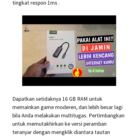
tingkat respon 1ms .
Dapatkan setidaknya 16 GB RAM untuk
memainkan game moderen, dan lebih besar lagi
bila Anda melakukan multitugas. Pertimbangkan
untuk memutakhirkan ke versi peramban
teranyar dengan mengklik diantara tautan