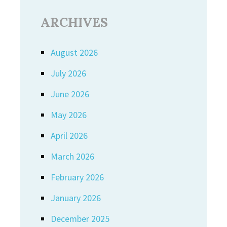
ARCHIVES
August 2026
July 2026
June 2026
May 2026
April 2026
March 2026
February 2026
January 2026
December 2025