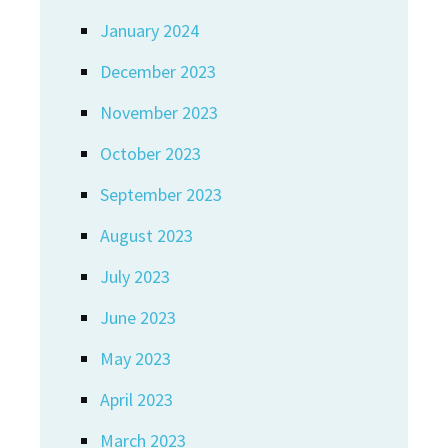
January 2024
December 2023
November 2023
October 2023
September 2023
August 2023
July 2023
June 2023
May 2023
April 2023
March 2023