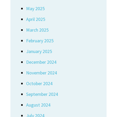
May 2025
April 2025
March 2025
February 2025
January 2025
December 2024
November 2024
October 2024
September 2024
August 2024
July 2024