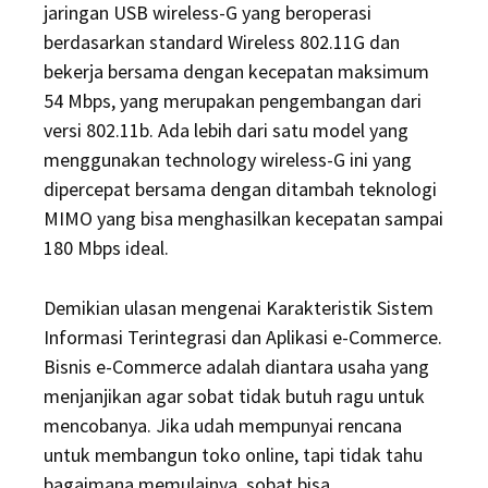
jaringan USB wireless-G yang beroperasi
berdasarkan standard Wireless 802.11G dan
bekerja bersama dengan kecepatan maksimum
54 Mbps, yang merupakan pengembangan dari
versi 802.11b. Ada lebih dari satu model yang
menggunakan technology wireless-G ini yang
dipercepat bersama dengan ditambah teknologi
MIMO yang bisa menghasilkan kecepatan sampai
180 Mbps ideal.
Demikian ulasan mengenai Karakteristik Sistem
Informasi Terintegrasi dan Aplikasi e-Commerce.
Bisnis e-Commerce adalah diantara usaha yang
menjanjikan agar sobat tidak butuh ragu untuk
mencobanya. Jika udah mempunyai rencana
untuk membangun toko online, tapi tidak tahu
bagaimana memulainya, sobat bisa