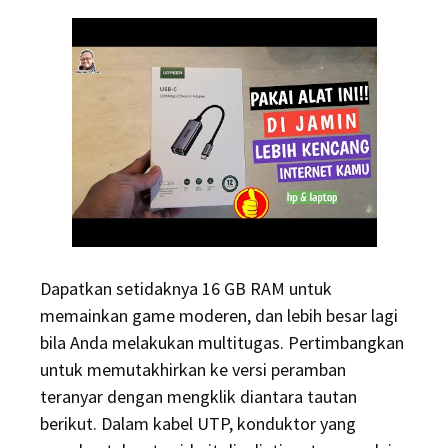
Dapatkan setidaknya 16 GB RAM untuk
memainkan game moderen, dan lebih besar lagi
bila Anda melakukan multitugas. Pertimbangkan
untuk memutakhirkan ke versi peramban
teranyar dengan mengklik diantara tautan
berikut. Dalam kabel UTP, konduktor yang