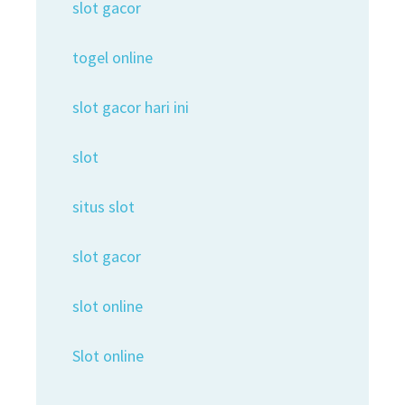
slot gacor
togel online
slot gacor hari ini
slot
situs slot
slot gacor
slot online
Slot online