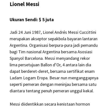
Lionel Messi
Ukuran Sendi: $ 5 juta
Jadi 24 Juni 1987, Lionel Andrés Messi Cuccittini
merupakan akseptor sepakbola bayaran lantaran
Argentina. Organisasi berpura-pura jadi pemandu
bagi Tim nasional Argentina bersama Asosiasi
Spanyol Barcelona. Messi menyandang rekor
lima persetujuan Ballon d’Or, 4 antara lain dia
dapat berderet-deret, bersama sertifikat enam
Ladam Logam Eropa. Besar nun menganggapnya
seperti pemeran dengan meninjau bersama satu
diantara tentang penuh pemeran unggul kekal.
Messi diidentikkan secara kenistaan hormon