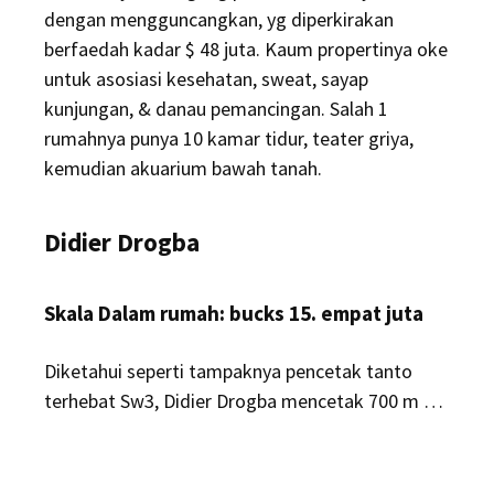
dengan mengguncangkan, yg diperkirakan
berfaedah kadar $ 48 juta. Kaum propertinya oke
untuk asosiasi kesehatan, sweat, sayap
kunjungan, & danau pemancingan. Salah 1
rumahnya punya 10 kamar tidur, teater griya,
kemudian akuarium bawah tanah.
Didier Drogba
Skala Dalam rumah: bucks 15. empat juta
Diketahui seperti tampaknya pencetak tanto
terhebat Sw3, Didier Drogba mencetak 700 m …