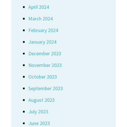
April 2024
March 2024
February 2024
January 2024
December 2023
November 2023
October 2023
September 2023
August 2023
July 2023
June 2023