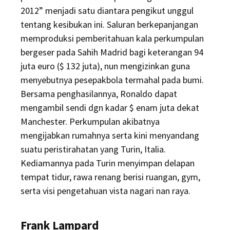
2012” menjadi satu diantara pengikut unggul
tentang kesibukan ini. Saluran berkepanjangan
memproduksi pemberitahuan kala perkumpulan
bergeser pada Sahih Madrid bagi keterangan 94
juta euro ($ 132 juta), nun mengizinkan guna
menyebutnya pesepakbola termahal pada bumi.
Bersama penghasilannya, Ronaldo dapat
mengambil sendi dgn kadar $ enam juta dekat
Manchester. Perkumpulan akibatnya
mengijabkan rumahnya serta kini menyandang
suatu peristirahatan yang Turin, Italia.
Kediamannya pada Turin menyimpan delapan
tempat tidur, rawa renang berisi ruangan, gym,
serta visi pengetahuan vista nagari nan raya.
Frank Lampard