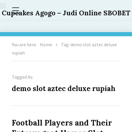
Menu
Cupcakes Agogo – Judi Online SBOBET
You are here:
Home
Tag: demo slot aztec deluxe
rupiah
Tagged As:
demo slot aztec deluxe rupiah
Football Players and Their