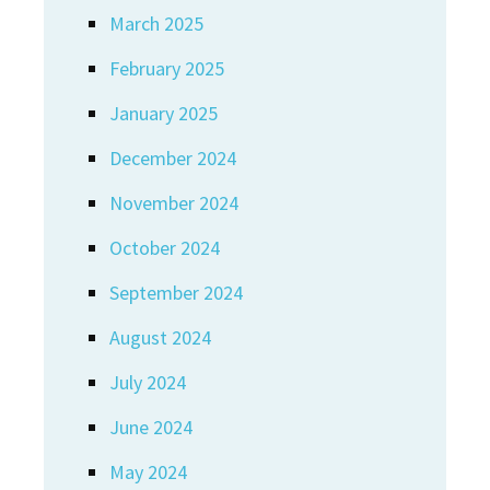
March 2025
February 2025
January 2025
December 2024
November 2024
October 2024
September 2024
August 2024
July 2024
June 2024
May 2024