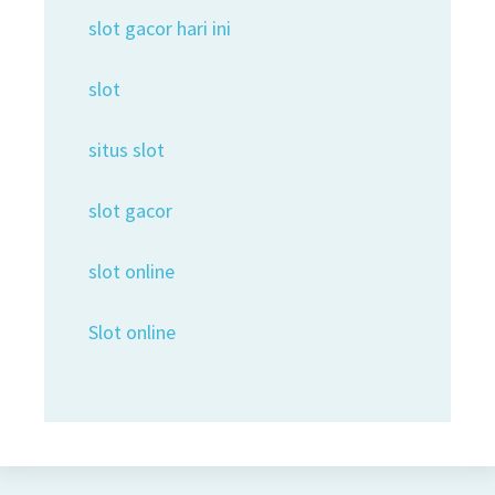
slot gacor hari ini
slot
situs slot
slot gacor
slot online
Slot online