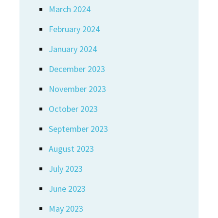
March 2024
February 2024
January 2024
December 2023
November 2023
October 2023
September 2023
August 2023
July 2023
June 2023
May 2023