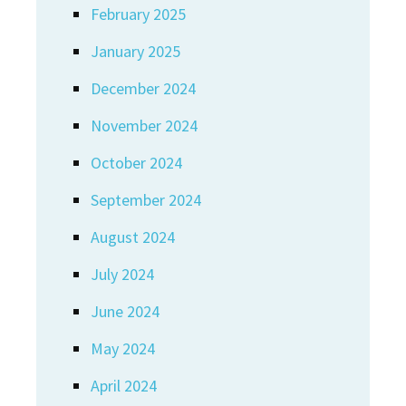
February 2025
January 2025
December 2024
November 2024
October 2024
September 2024
August 2024
July 2024
June 2024
May 2024
April 2024