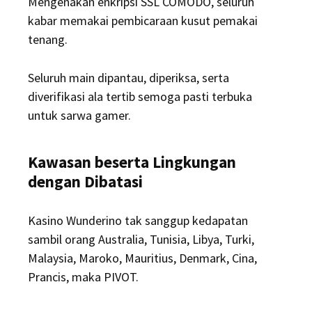
Mengenakan enkripsi SSL COMODO, seluruh
kabar memakai pembicaraan kusut pemakai
tenang.
Seluruh main dipantau, diperiksa, serta
diverifikasi ala tertib semoga pasti terbuka
untuk sarwa gamer.
Kawasan beserta Lingkungan
dengan Dibatasi
Kasino Wunderino tak sanggup kedapatan
sambil orang Australia, Tunisia, Libya, Turki,
Malaysia, Maroko, Mauritius, Denmark, Cina,
Prancis, maka PIVOT.