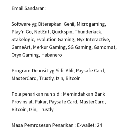
Email Sandaran:
Software yg Diterapkan: Genii, Microgaming,
Play’n Go, NetEnt, Quickspin, Thunderkick,
Stakelogic, Evolution Gaming, Nyx Interactive,
GameArt, Merkur Gaming, SG Gaming, Gamomat,
Oryx Gaming, Habanero
Program Deposit yg Sidi: Ahli, Paysafe Card,
MasterCard, Trustly, Izin, Bitcoin
Pola penarikan nun sidi: Memindahkan Bank
Provinsial, Pakar, Paysafe Card, MasterCard,
Bitcoin, Izin, Trustly
Masa Pemrosesan Penarikan : E-wallet: 24