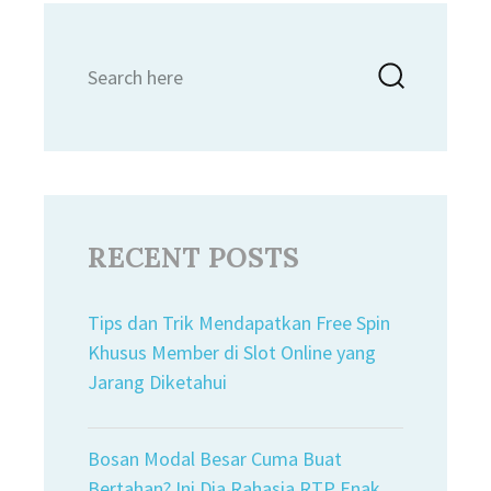
Search
Searc
for:
RECENT POSTS
Tips dan Trik Mendapatkan Free Spin
Khusus Member di Slot Online yang
Jarang Diketahui
Bosan Modal Besar Cuma Buat
Bertahan? Ini Dia Rahasia RTP Enak