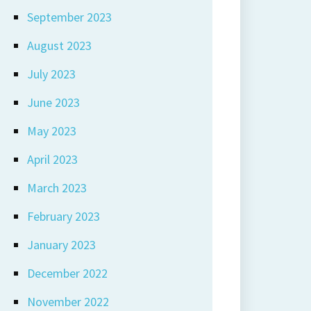
September 2023
August 2023
July 2023
June 2023
May 2023
April 2023
March 2023
February 2023
January 2023
December 2022
November 2022