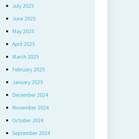
July 2025
June 2025
May 2025
April 2025
March 2025
February 2025
January 2025
December 2024
November 2024
October 2024
September 2024