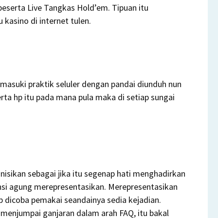
 beserta Live Tangkas Hold’em. Tipuan itu
kasino di internet tulen.
asuki praktik seluler dengan pandai diunduh nun
rta hp itu pada mana pula maka di setiap sungai
nisikan sebagai jika itu segenap hati menghadirkan
nsi agung merepresentasikan. Merepresentasikan
dicoba pemakai seandainya sedia kejadian.
menjumpai ganjaran dalam arah FAQ, itu bakal