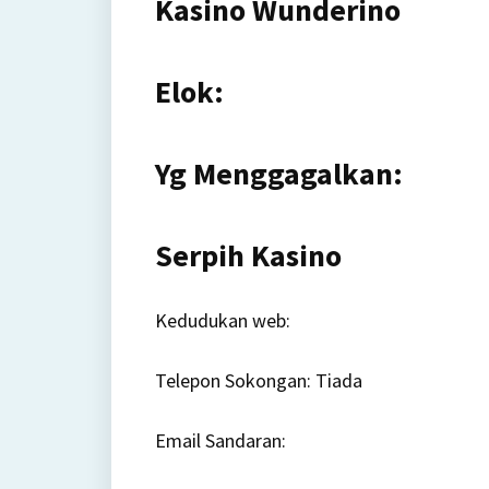
Kasino Wunderino
Elok:
Yg Menggagalkan:
Serpih Kasino
Kedudukan web:
Telepon Sokongan: Tiada
Email Sandaran: