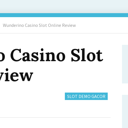
Wunderino Casino Slot Online Review
 Casino Slot
view
CATEGORIES:
SLOT DEMO GACOR