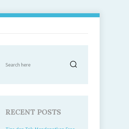
Search
Search
for:
RECENT POSTS