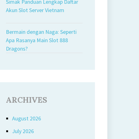
Simak Panduan Lengkap Daftar
Akun Slot Server Vietnam
Bermain dengan Naga: Seperti
Apa Rasanya Main Slot 888
Dragons?
ARCHIVES
August 2026
July 2026