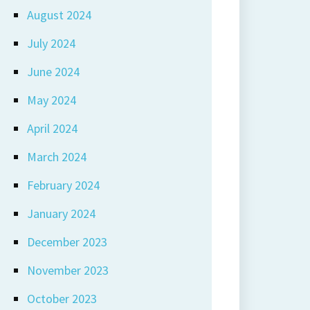
August 2024
July 2024
June 2024
May 2024
April 2024
March 2024
February 2024
January 2024
December 2023
November 2023
October 2023