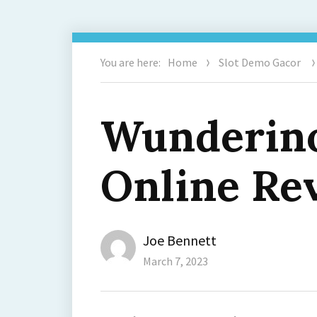
You are here:
Home
Slot Demo Gacor
Wunderino
Online Re
Author
Joe Bennett
Posted
March 7, 2023
on