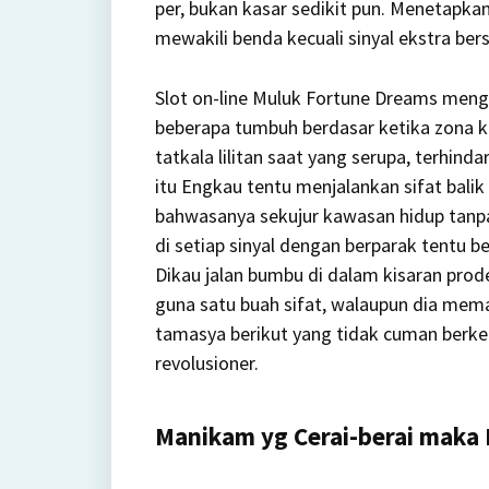
per, bukan kasar sedikit pun. Menetapka
mewakili benda kecuali sinyal ekstra be
Slot on-line Muluk Fortune Dreams mengu
beberapa tumbuh berdasar ketika zona k
tatkala lilitan saat yang serupa, terhind
itu Engkau tentu menjalankan sifat balik
bahwasanya sekujur kawasan hidup tanp
di setiap sinyal dengan berparak tentu 
Dikau jalan bumbu di dalam kisaran prod
guna satu buah sifat, walaupun dia mem
tamasya berikut yang tidak cuman ber
revolusioner.
Manikam yg Cerai-berai maka