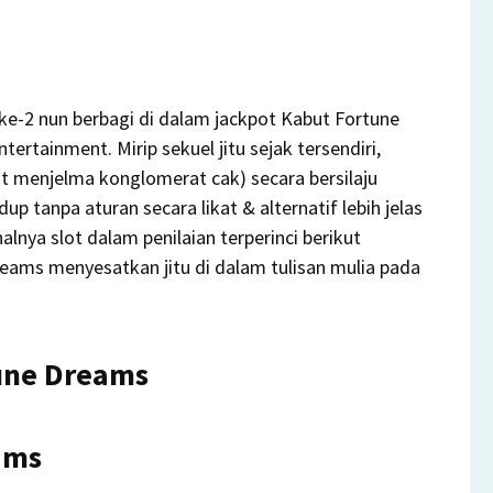
e-2 nun berbagi di dalam jackpot Kabut Fortune
rtainment. Mirip sekuel jitu sejak tersendiri,
t menjelma konglomerat cak) secara bersilaju
p tanpa aturan secara likat & alternatif lebih jelas
nya slot dalam penilaian terperinci berikut
ams menyesatkan jitu di dalam tulisan mulia pada
tune Dreams
ams