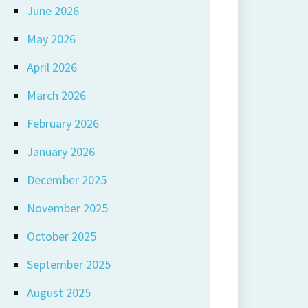
June 2026
May 2026
April 2026
March 2026
February 2026
January 2026
December 2025
November 2025
October 2025
September 2025
August 2025