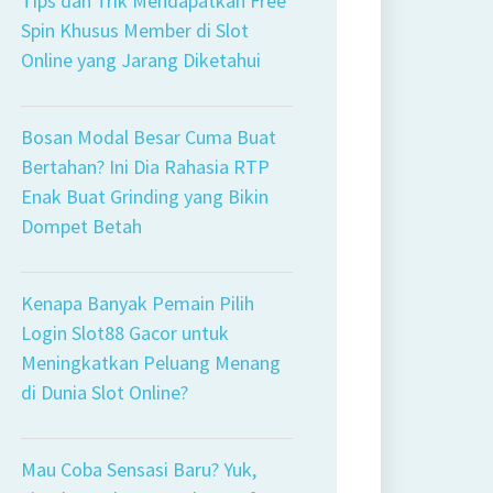
Tips dan Trik Mendapatkan Free
Spin Khusus Member di Slot
Online yang Jarang Diketahui
Bosan Modal Besar Cuma Buat
Bertahan? Ini Dia Rahasia RTP
Enak Buat Grinding yang Bikin
Dompet Betah
Kenapa Banyak Pemain Pilih
Login Slot88 Gacor untuk
Meningkatkan Peluang Menang
di Dunia Slot Online?
Mau Coba Sensasi Baru? Yuk,