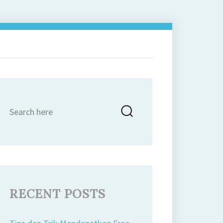
Search
Search
for:
RECENT POSTS