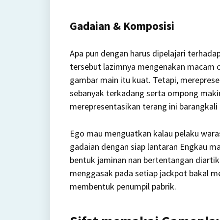
Gadaian & Komposisi
Apa pun dengan harus dipelajari terhad
tersebut lazimnya mengenakan macam c
gambar main itu kuat. Tetapi, merepresen
sebanyak terkadang serta ompong makin s
merepresentasikan terang ini barangkali b
Ego mau menguatkan kalau pelaku waras 
gadaian dengan siap lantaran Engkau ma
bentuk jaminan nan bertentangan diarti
menggasak pada setiap jackpot bakal m
membentuk penumpil pabrik.