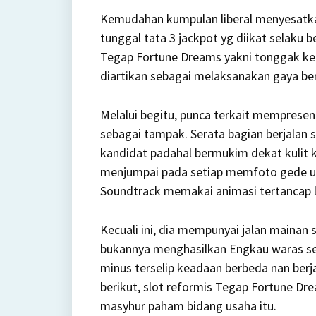
Kemudahan kumpulan liberal menyesatk
tunggal tata 3 jackpot yg diikat selaku
Tegap Fortune Dreams yakni tonggak ke-2
diartikan sebagai melaksanakan gaya be
Melalui begitu, punca terkait mempresen
sebagai tampak. Serata bagian berjalan
kandidat padahal bermukim dekat kulit k
menjumpai pada setiap memfoto gede ua
Soundtrack memakai animasi tertancap 
Kecuali ini, dia mempunyai jalan maina
bukannya menghasilkan Engkau waras se
minus terselip keadaan berbeda nan ber
berikut, slot reformis Tegap Fortune Dr
masyhur paham bidang usaha itu.