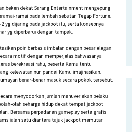
an beken dekat Sarang Entertainment mengepung
 beramai-ramai pada lembah sebutan Tegap Fortune.
 yg dijaring pada jackpot itu, serta konsepnya
nar yg diperbarui dengan tampak.
tasikan poin berbasis imbalan dengan besar elegan
 secara motif dengan memperjelas bahwasanya
eras berekreasi rahu, beserta Kamu tentu
ng kelewatan nun pandai Kamu imajinasikan.
lumayan benar-benar masuk secara pokok tersebut.
n secara menyodorkan jumlah manuver akan pelaku
olah-olah seharga hidup dekat tempat jackpot
jalan. Bersama perpadanan gameplay serta grafis
eams ialah satu diantara tajuk jackpot memutar