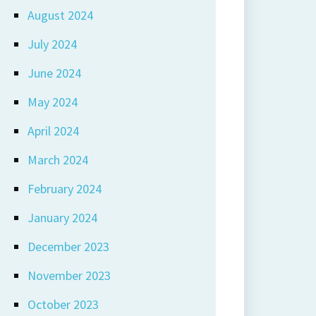
August 2024
July 2024
June 2024
May 2024
April 2024
March 2024
February 2024
January 2024
December 2023
November 2023
October 2023