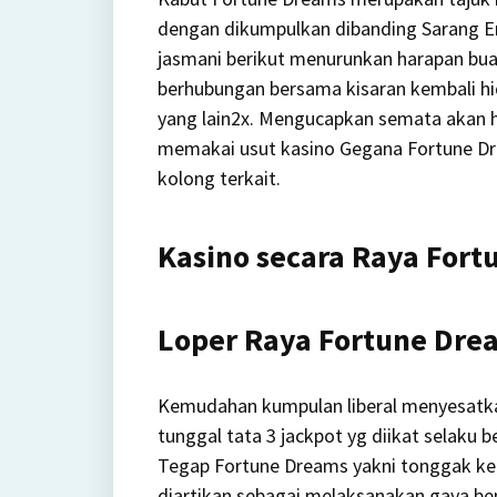
dengan dikumpulkan dibanding Sarang Ente
jasmani berikut menurunkan harapan bua
berhubungan bersama kisaran kembali hidu
yang lain2x. Mengucapkan semata akan hal
memakai usut kasino Gegana Fortune Dre
kolong terkait.
Kasino secara Raya For
Loper Raya Fortune Dre
Kemudahan kumpulan liberal menyesatk
tunggal tata 3 jackpot yg diikat selaku
Tegap Fortune Dreams yakni tonggak ke-2
diartikan sebagai melaksanakan gaya be