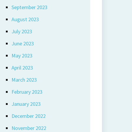
September 2023
August 2023
July 2023
June 2023
May 2023
April 2023
March 2023
February 2023
January 2023
December 2022
November 2022