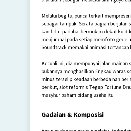
Melalui begitu, punca terkait mempresen
sebagai tampak. Serata bagian berjalan
kandidat padahal bermukim dekat kulit k
menjumpai pada setiap memfoto gede ua
Soundtrack memakai animasi tertancap 
Kecuali ini, dia mempunyai jalan maina
bukannya menghasilkan Engkau waras se
minus terselip keadaan berbeda nan ber
berikut, slot reformis Tegap Fortune Dr
masyhur paham bidang usaha itu.
Gadaian & Komposisi
Apa pun dengan harus dipelajari terhad