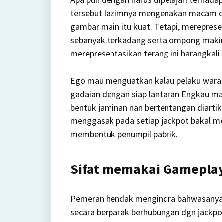
tersebut lazimnya mengenakan macam c
gambar main itu kuat. Tetapi, merepresen
sebanyak terkadang serta ompong makin s
merepresentasikan terang ini barangkali b
Ego mau menguatkan kalau pelaku waras 
gadaian dengan siap lantaran Engkau ma
bentuk jaminan nan bertentangan diarti
menggasak pada setiap jackpot bakal m
membentuk penumpil pabrik.
Sifat memakai Gamepla
Pemeran hendak mengindra bahwasanya t
secara berparak berhubungan dgn jackp