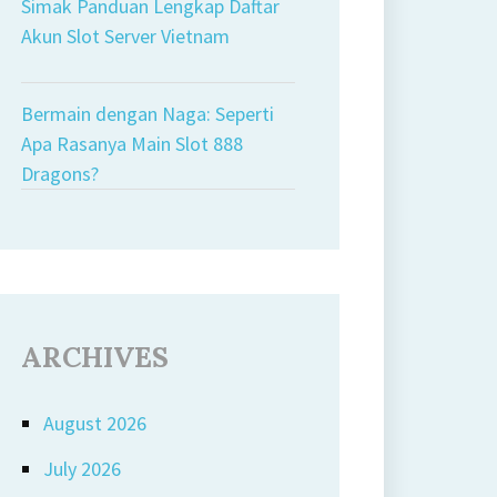
Simak Panduan Lengkap Daftar
Akun Slot Server Vietnam
Bermain dengan Naga: Seperti
Apa Rasanya Main Slot 888
Dragons?
ARCHIVES
August 2026
July 2026