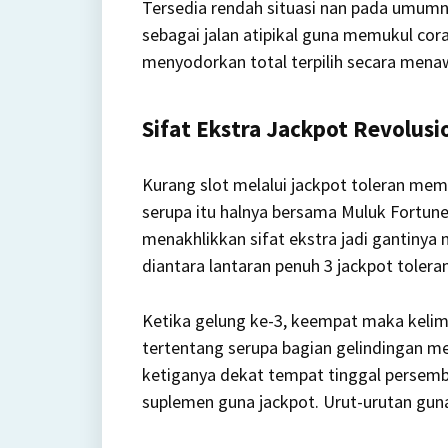
Tersedia rendah situasi nan pada umumnya
sebagai jalan atipikal guna memukul co
menyodorkan total terpilih secara menaw
Sifat Ekstra Jackpot Revolus
Kurang slot melalui jackpot toleran m
serupa itu halnya bersama Muluk Fortu
menakhlikkan sifat ekstra jadi gantiny
diantara lantaran penuh 3 jackpot toler
Ketika gelung ke-3, keempat maka kelim
tertentang serupa bagian gelindingan me
ketiganya dekat tempat tinggal persem
suplemen guna jackpot. Urut-urutan gun