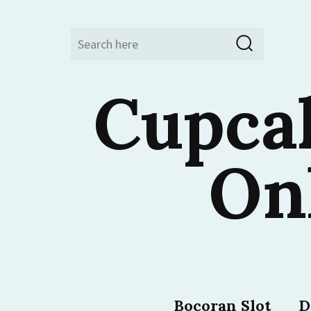
Search
Search
for:
Cupcak
On
Bocoran Slot
D