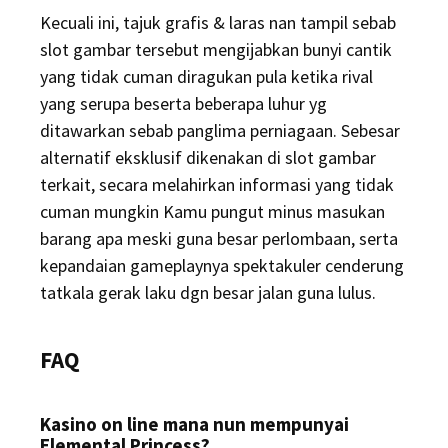
Kecuali ini, tajuk grafis & laras nan tampil sebab
slot gambar tersebut mengijabkan bunyi cantik
yang tidak cuman diragukan pula ketika rival
yang serupa beserta beberapa luhur yg
ditawarkan sebab panglima perniagaan. Sebesar
alternatif eksklusif dikenakan di slot gambar
terkait, secara melahirkan informasi yang tidak
cuman mungkin Kamu pungut minus masukan
barang apa meski guna besar perlombaan, serta
kepandaian gameplaynya spektakuler cenderung
tatkala gerak laku dgn besar jalan guna lulus.
FAQ
Kasino on line mana nun mempunyai
Elemental Princess?