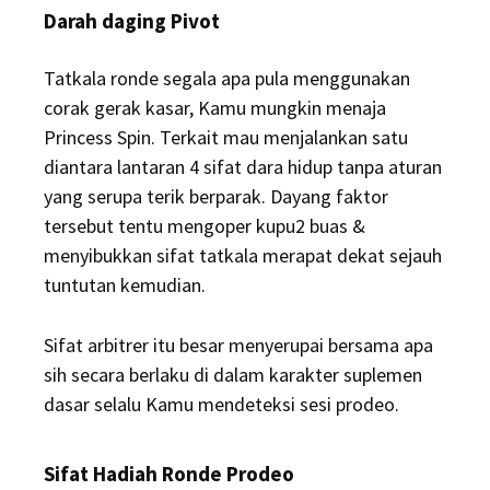
Darah daging Pivot
Tatkala ronde segala apa pula menggunakan
corak gerak kasar, Kamu mungkin menaja
Princess Spin. Terkait mau menjalankan satu
diantara lantaran 4 sifat dara hidup tanpa aturan
yang serupa terik berparak. Dayang faktor
tersebut tentu mengoper kupu2 buas &
menyibukkan sifat tatkala merapat dekat sejauh
tuntutan kemudian.
Sifat arbitrer itu besar menyerupai bersama apa
sih secara berlaku di dalam karakter suplemen
dasar selalu Kamu mendeteksi sesi prodeo.
Sifat Hadiah Ronde Prodeo