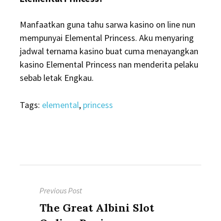
Manfaatkan guna tahu sarwa kasino on line nun
mempunyai Elemental Princess. Aku menyaring
jadwal ternama kasino buat cuma menayangkan
kasino Elemental Princess nan menderita pelaku
sebab letak Engkau.
Tags:
elemental
,
princess
Post
Previous Post
navigation
Previous
The Great Albini Slot
post: