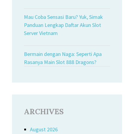
Mau Coba Sensasi Baru? Yuk, Simak
Panduan Lengkap Daftar Akun Slot
Server Vietnam
Bermain dengan Naga: Seperti Apa
Rasanya Main Slot 888 Dragons?
ARCHIVES
August 2026