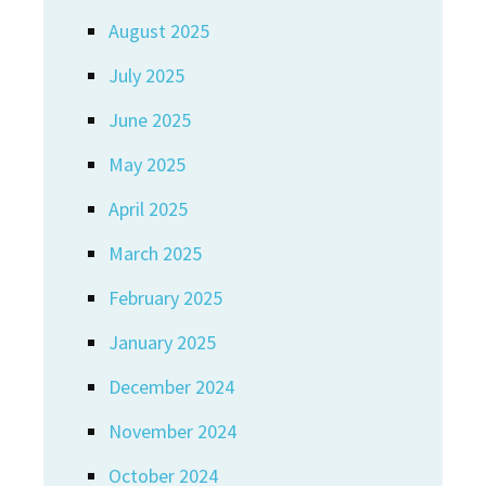
August 2025
July 2025
June 2025
May 2025
April 2025
March 2025
February 2025
January 2025
December 2024
November 2024
October 2024