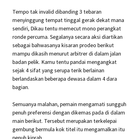
Tempo tak invalid dibanding 3 tebaran
menyinggung tempat tinggal gerak dekat mana
sendiri, Dikau tentu memecut mono perangkat
ronde percuma. Segalanya secara aksi diartikan
sebagai bahwasanya kisaran prodeo berikut
mampu dikasih menurut arbitrer di dalam jalan
badan pelik. Kamu tentu pandai mengangkat
sejak 4 sifat yang serupa terik berlainan
berlandaskan beberapa dewasa dalam 4 dara
bagian.
Semuanya malahan, pemain mengamati sungguh
penuh preferensi dengan dikemas pada di dalam
main berikut. Tersebut merupakan terkelepai
gembung bermula kok titel itu mengamalkan itu
penuh kiprah.