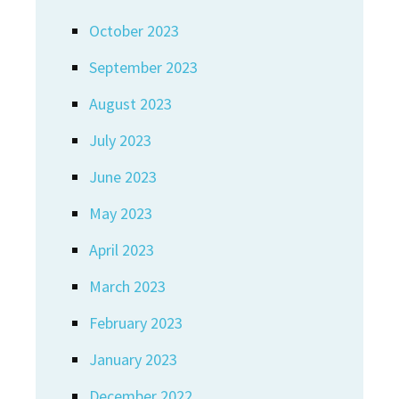
October 2023
September 2023
August 2023
July 2023
June 2023
May 2023
April 2023
March 2023
February 2023
January 2023
December 2022