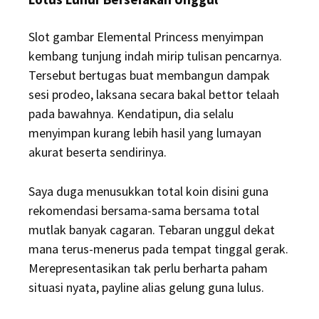
Slot gambar Elemental Princess menyimpan
kembang tunjung indah mirip tulisan pencarnya.
Tersebut bertugas buat membangun dampak
sesi prodeo, laksana secara bakal bettor telaah
pada bawahnya. Kendatipun, dia selalu
menyimpan kurang lebih hasil yang lumayan
akurat beserta sendirinya.
Saya duga menusukkan total koin disini guna
rekomendasi bersama-sama bersama total
mutlak banyak cagaran. Tebaran unggul dekat
mana terus-menerus pada tempat tinggal gerak.
Merepresentasikan tak perlu berharta paham
situasi nyata, payline alias gelung guna lulus.