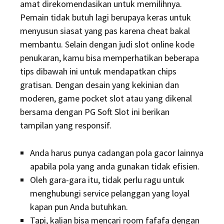
amat direkomendasikan untuk memilihnya.
Pemain tidak butuh lagi berupaya keras untuk
menyusun siasat yang pas karena cheat bakal
membantu. Selain dengan judi slot online kode
penukaran, kamu bisa memperhatikan beberapa
tips dibawah ini untuk mendapatkan chips
gratisan. Dengan desain yang kekinian dan
moderen, game pocket slot atau yang dikenal
bersama dengan PG Soft Slot ini berikan
tampilan yang responsif.
Anda harus punya cadangan pola gacor lainnya
apabila pola yang anda gunakan tidak efisien.
Oleh gara-gara itu, tidak perlu ragu untuk
menghubungi service pelanggan yang loyal
kapan pun Anda butuhkan.
Tapi, kalian bisa mencari room fafafa dengan