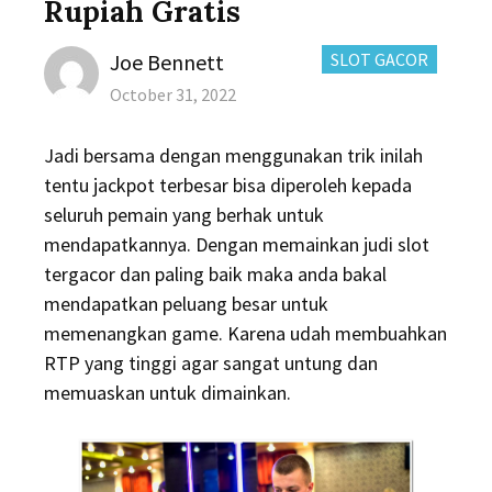
Rupiah Gratis
Author
CATEGORIES:
Joe Bennett
SLOT GACOR
Posted
October 31, 2022
on
Jadi bersama dengan menggunakan trik inilah
tentu jackpot terbesar bisa diperoleh kepada
seluruh pemain yang berhak untuk
mendapatkannya. Dengan memainkan judi slot
tergacor dan paling baik maka anda bakal
mendapatkan peluang besar untuk
memenangkan game. Karena udah membuahkan
RTP yang tinggi agar sangat untung dan
memuaskan untuk dimainkan.