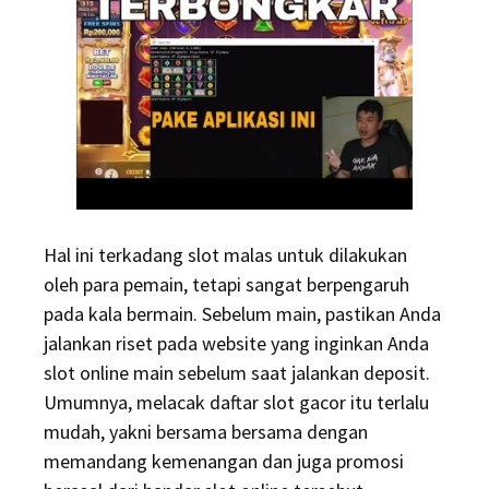
Hal ini terkadang slot malas untuk dilakukan
oleh para pemain, tetapi sangat berpengaruh
pada kala bermain. Sebelum main, pastikan Anda
jalankan riset pada website yang inginkan Anda
slot online main sebelum saat jalankan deposit.
Umumnya, melacak daftar slot gacor itu terlalu
mudah, yakni bersama bersama dengan
memandang kemenangan dan juga promosi