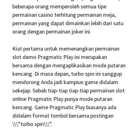
beberapa orang memperoleh semua tipe
permainan casino terhitung permainan meja,
permainan yang dapat dimainkan lebih dari satu
orang dengan permainan joker ini.
Kiat pertama untuk memenangkan permainan
slot demo Pragmatic Play ini merupakan
bersama dengan mengaplikasikan mode putaran
kencang. Di masa depan, turbo spin ini sanggup
mendorong Anda jadi kampiun game didalam
sekejap. Sebab tiap-tiap tiap-tiap permainan slot
online Pragmatic Play punya mode putaran
kencang. Game Pragmatic Play biasanya ada
didalam format tombol bersama postingan
\\\”turbo spin\\\”.