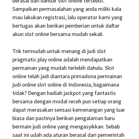
berasal dari bandar slot online tersebut.
Sampaikan permasalahan yang anda miliki kala
mau lakukan registrasi, lalu operator kami yang
bertugas akan berikan pemberian untuk daftar
akun slot online bersama mudah sekali.
Trik termudah untuk menang di judi slot
pragmatic play online adalah mendapatkan
permainan yang mudah terlebih dahulu. Slot
online telah jadi diantara primadona permainan
judi online slot online di Indonesia, bagaimana
tidak? Dengan hadiah jackpot yang fantastis
bersama dengan modal receh pun setiap orang
dapat merasakan sensasi kemenangan yang luar
biasa dan pastinya berikan pengalaman baru
bermain judi online yang mengasyikkan. Sebab
saat ini udah ada aturan berasal dari pemerintah