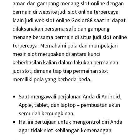
aman dan gampang menang slot online dengan
bermain di website judi slot online terpercaya.
Main judi web slot online Goslot88 saat ini dapat
dilaksanakan bersama safe dan gampang
menang bersama bermain di situs judi slot online
terpercaya. Memahami pola dan mempelajari
mesin slot merupakan di antara kunci
keberhasilan kalian dalam lakukan permainan
judi slot, dimana tiap tiap permainan slot
memiliki pola yang berbeda-beda.
Saat mengawali perjalanan Anda di Android,
Apple, tablet, dan laptop – pembuatan akun
semudah kemungkinan.
Hal ini bertujuan untuk mengontrol diri Anda
agar tidak slot kehilangan kemenangan
…