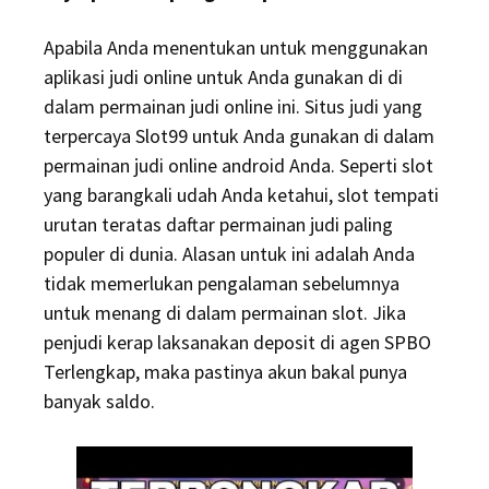
Apabila Anda menentukan untuk menggunakan
aplikasi judi online untuk Anda gunakan di di
dalam permainan judi online ini. Situs judi yang
terpercaya Slot99 untuk Anda gunakan di dalam
permainan judi online android Anda. Seperti slot
yang barangkali udah Anda ketahui, slot tempati
urutan teratas daftar permainan judi paling
populer di dunia. Alasan untuk ini adalah Anda
tidak memerlukan pengalaman sebelumnya
untuk menang di dalam permainan slot. Jika
penjudi kerap laksanakan deposit di agen SPBO
Terlengkap, maka pastinya akun bakal punya
banyak saldo.