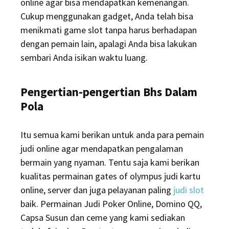
online agar bisa mendapatkan kemenangan.
Cukup menggunakan gadget, Anda telah bisa
menikmati game slot tanpa harus berhadapan
dengan pemain lain, apalagi Anda bisa lakukan
sembari Anda isikan waktu luang.
Pengertian-pengertian Bhs Dalam
Pola
Itu semua kami berikan untuk anda para pemain
judi online agar mendapatkan pengalaman
bermain yang nyaman. Tentu saja kami berikan
kualitas permainan gates of olympus judi kartu
online, server dan juga pelayanan paling
judi slot
baik. Permainan Judi Poker Online, Domino QQ,
Capsa Susun dan ceme yang kami sediakan