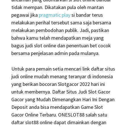
tidak mempan. Dikatakan pula oleh mantan
pegawai jika
pragmatic play
si bandar terus
melakukan perihal tersebut sama saja bersama
melakukan pembodohan publik. Jadi, pastikan
bahwa kamu telah mendapatkan meja yang
bagus judi slot online dan penentuan bet cocok
bersama penjelasan admin pada mulanya.
Untuk para pemain setia mencari link daftar situs
judi online mudah menang teranyar di indonesia
yang berikan bocoran Slotgacor 2022 hari ini
untuk membernya. Daftar Situs Judi Slot Gacor
Gacor yang Mudah Dimenangkan Hari Ini Dengan
Deposit anda bisa mendapatkan Game Slot
Gacor Online Terbaru. ONESLOT88 salah satu
daftar slot88 online dapat dimainkan dengan