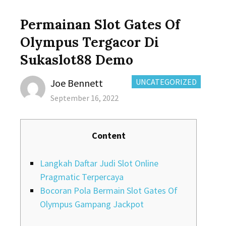
Permainan Slot Gates Of
Olympus Tergacor Di
Sukaslot88 Demo
Author
CATEGORIES:
Joe Bennett
UNCATEGORIZED
Posted
September 16, 2022
on
Content
Langkah Daftar Judi Slot Online
Pragmatic Terpercaya
Bocoran Pola Bermain Slot Gates Of
Olympus Gampang Jackpot