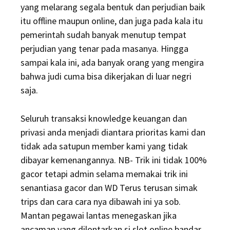
yang melarang segala bentuk dan perjudian baik
itu offline maupun online, dan juga pada kala itu
pemerintah sudah banyak menutup tempat
perjudian yang tenar pada masanya. Hingga
sampai kala ini, ada banyak orang yang mengira
bahwa judi cuma bisa dikerjakan di luar negri
saja.
Seluruh transaksi knowledge keuangan dan
privasi anda menjadi diantara prioritas kami dan
tidak ada satupun member kami yang tidak
dibayar kemenangannya. NB- Trik ini tidak 100%
gacor tetapi admin selama memakai trik ini
senantiasa gacor dan WD Terus terusan simak
trips dan cara cara nya dibawah ini ya sob.
Mantan pegawai lantas menegaskan jika
ancaman yang dilontarkan si slot online bandar