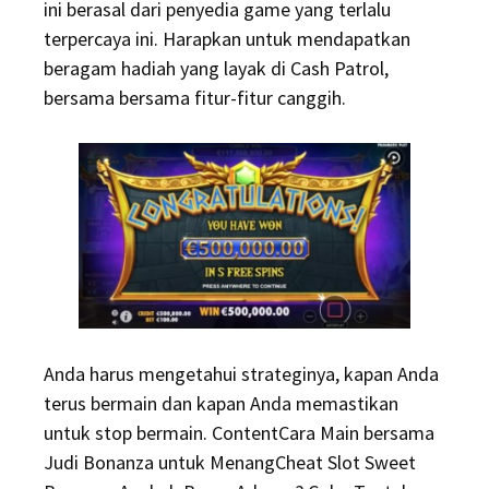
ini berasal dari penyedia game yang terlalu
terpercaya ini. Harapkan untuk mendapatkan
beragam hadiah yang layak di Cash Patrol,
bersama bersama fitur-fitur canggih.
Anda harus mengetahui strateginya, kapan Anda
terus bermain dan kapan Anda memastikan
untuk stop bermain. ContentCara Main bersama
Judi Bonanza untuk MenangCheat Slot Sweet