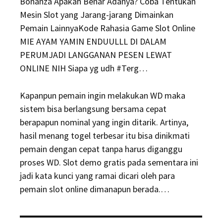
Bonanza Apakah Benar Adanya? Coba Tentukan
Mesin Slot yang Jarang-jarang Dimainkan
Pemain LainnyaKode Rahasia Game Slot Online
MIE AYAM YAMIN ENDUULLL DI DALAM
PERUMJADI LANGGANAN PESEN LEWAT
ONLINE NIH Siapa yg udh #Terg…
Kapanpun pemain ingin melakukan WD maka
sistem bisa berlangsung bersama cepat
berapapun nominal yang ingin ditarik. Artinya,
hasil menang togel terbesar itu bisa dinikmati
pemain dengan cepat tanpa harus diganggu
proses WD. Slot demo gratis pada sementara ini
jadi kata kunci yang ramai dicari oleh para
pemain slot online dimanapun berada.…