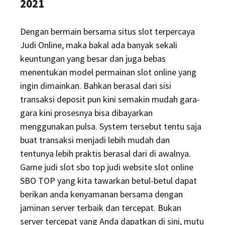
2021
Dengan bermain bersama situs slot terpercaya
Judi Online, maka bakal ada banyak sekali
keuntungan yang besar dan juga bebas
menentukan model permainan slot online yang
ingin dimainkan. Bahkan berasal dari sisi
transaksi deposit pun kini semakin mudah gara-
gara kini prosesnya bisa dibayarkan
menggunakan pulsa. System tersebut tentu saja
buat transaksi menjadi lebih mudah dan
tentunya lebih praktis berasal dari di awalnya.
Game judi slot sbo top judi website slot online
SBO TOP yang kita tawarkan betul-betul dapat
berikan anda kenyamanan bersama dengan
jaminan server terbaik dan tercepat. Bukan
server tercepat yang Anda dapatkan di sini, mutu