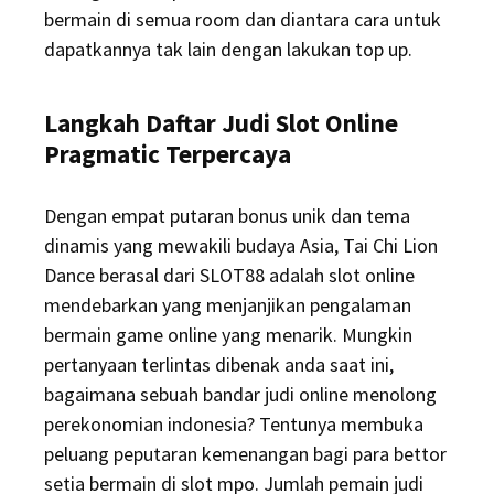
bermain di semua room dan diantara cara untuk
dapatkannya tak lain dengan lakukan top up.
Langkah Daftar Judi Slot Online
Pragmatic Terpercaya
Dengan empat putaran bonus unik dan tema
dinamis yang mewakili budaya Asia, Tai Chi Lion
Dance berasal dari SLOT88 adalah slot online
mendebarkan yang menjanjikan pengalaman
bermain game online yang menarik. Mungkin
pertanyaan terlintas dibenak anda saat ini,
bagaimana sebuah bandar judi online menolong
perekonomian indonesia? Tentunya membuka
peluang peputaran kemenangan bagi para bettor
setia bermain di slot mpo. Jumlah pemain judi