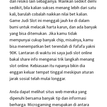
dan resiko lain sebagainya. Mainkan sedikit demi
sedikit, bila kalian sukses menang lebih dari satu
kali, barulah cobalah naikkan nilai bet kalian.
Game Judi Slot ini menggali jauh ke di dalam
bumi untuk melacak harta karun, dan ada banyak
yang bisa ditemukan. Jika kamu tidak
mempunyai cukup banyak chip, misalnya, kamu
bisa menempatkan bet terendah di Fafafa yakni
90K. Lantaran di waktu ini saya judi slot online
bakal share info mengenai trik langkah menang
slot online. Kebiasaan itu rupanya bikin dia
enggan keluar tempat tinggal meskipun aturan
jarak sosial telah mulai longgar.
Anda dapat melihat situs web mereka yang
dipenuhi bersama banyak tip dan informasi
berharga. Microgaming merupakan di antara