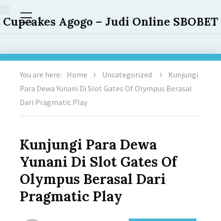
Menu
Cupcakes Agogo – Judi Online SBOBET
You are here:
Home
Uncategorized
Kunjungi
Para Dewa Yunani Di Slot Gates Of Olympus Berasal
Dari Pragmatic Play
Kunjungi Para Dewa
Yunani Di Slot Gates Of
Olympus Berasal Dari
Pragmatic Play