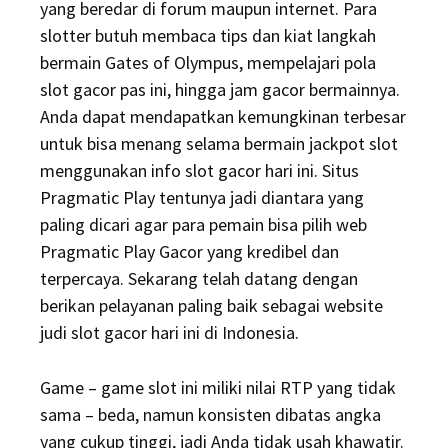
yang beredar di forum maupun internet. Para
slotter butuh membaca tips dan kiat langkah
bermain Gates of Olympus, mempelajari pola
slot gacor pas ini, hingga jam gacor bermainnya.
Anda dapat mendapatkan kemungkinan terbesar
untuk bisa menang selama bermain jackpot slot
menggunakan info slot gacor hari ini. Situs
Pragmatic Play tentunya jadi diantara yang
paling dicari agar para pemain bisa pilih web
Pragmatic Play Gacor yang kredibel dan
terpercaya. Sekarang telah datang dengan
berikan pelayanan paling baik sebagai website
judi slot gacor hari ini di Indonesia.
Game – game slot ini miliki nilai RTP yang tidak
sama – beda, namun konsisten dibatas angka
yang cukup tinggi, jadi Anda tidak usah khawatir.