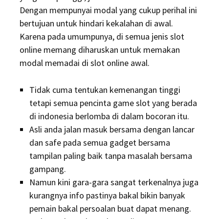
Dengan mempunyai modal yang cukup perihal ini
bertujuan untuk hindari kekalahan di awal.
Karena pada umumpunya, di semua jenis slot
online memang diharuskan untuk memakan
modal memadai di slot online awal.
Tidak cuma tentukan kemenangan tinggi
tetapi semua pencinta game slot yang berada
di indonesia berlomba di dalam bocoran itu.
Asli anda jalan masuk bersama dengan lancar
dan safe pada semua gadget bersama
tampilan paling baik tanpa masalah bersama
gampang.
Namun kini gara-gara sangat terkenalnya juga
kurangnya info pastinya bakal bikin banyak
pemain bakal persoalan buat dapat menang.