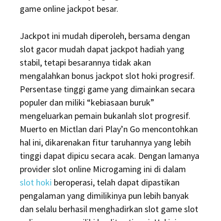
game online jackpot besar.
Jackpot ini mudah diperoleh, bersama dengan
slot gacor mudah dapat jackpot hadiah yang
stabil, tetapi besarannya tidak akan
mengalahkan bonus jackpot slot hoki progresif.
Persentase tinggi game yang dimainkan secara
populer dan miliki “kebiasaan buruk”
mengeluarkan pemain bukanlah slot progresif.
Muerto en Mictlan dari Play’n Go mencontohkan
hal ini, dikarenakan fitur taruhannya yang lebih
tinggi dapat dipicu secara acak. Dengan lamanya
provider slot online Microgaming ini di dalam
slot hoki
beroperasi, telah dapat dipastikan
pengalaman yang dimilikinya pun lebih banyak
dan selalu berhasil menghadirkan slot game slot