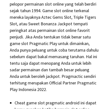
pelopor permainan slot online yang telah berdiri
sejak tahun 1994. Game slot online terkenal
mereka layaknya Aztec Gems Slot, Triple Tigers
Slot, atau Sweet Bonanza Jackpot tempati
peringkat atas permainan slot online favorit
penjudi. Jika Anda tentukan tidak benar satu
game slot Pragmatic Play untuk dimainkan,
Anda punya peluang untuk coba terutama dahulu
sebelum dapat bakal memasang taruhan. Hal ini
tentu saja dapat menopang Anda untuk lebih
sadar permainan dan tambah besar peluang
Anda untuk beroleh jackpot. Pragmactic sendiri
terhitung merupakan Official Partner Pragmatic
Play Indonesia 2022.
Cheat game slot pragmatic android ini dapat