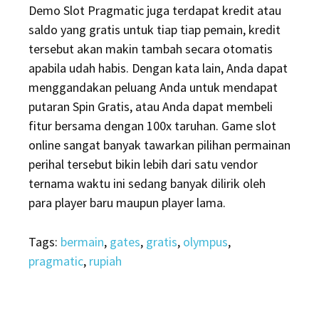
Demo Slot Pragmatic juga terdapat kredit atau
saldo yang gratis untuk tiap tiap pemain, kredit
tersebut akan makin tambah secara otomatis
apabila udah habis. Dengan kata lain, Anda dapat
menggandakan peluang Anda untuk mendapat
putaran Spin Gratis, atau Anda dapat membeli
fitur bersama dengan 100x taruhan. Game slot
online sangat banyak tawarkan pilihan permainan
perihal tersebut bikin lebih dari satu vendor
ternama waktu ini sedang banyak dilirik oleh
para player baru maupun player lama.
Tags:
bermain
,
gates
,
gratis
,
olympus
,
pragmatic
,
rupiah