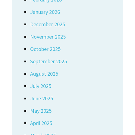
January 2026
December 2025
November 2025
October 2025
September 2025
August 2025
July 2025
June 2025
May 2025
April 2025