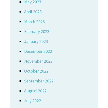
May 2023
April 2023
March 2023
February 2023
January 2023
December 2022
November 2022
October 2022
September 2022
August 2022
July 2022