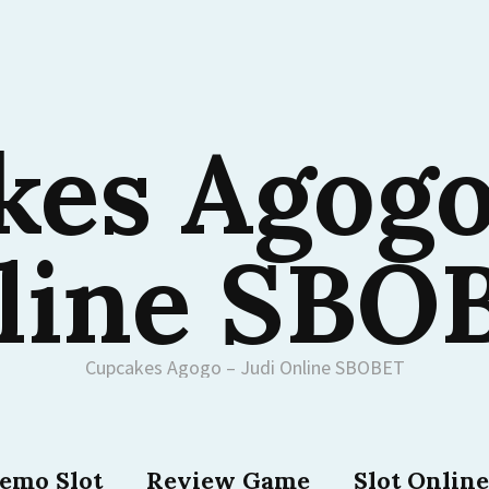
es Agogo
line SBO
Cupcakes Agogo – Judi Online SBOBET
emo Slot
Review Game
Slot Online