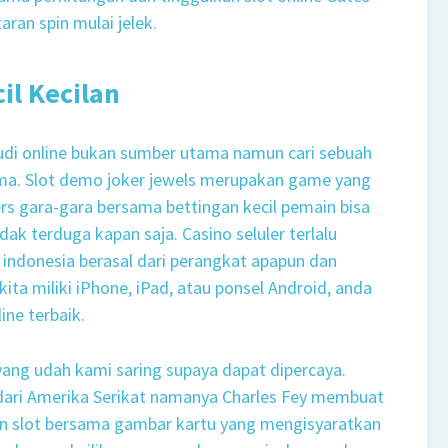
aran spin mulai jelek.
il Kecilan
judi online bukan sumber utama namun cari sebuah
rtama. Slot demo joker jewels merupakan game yang
ers gara-gara bersama bettingan kecil pemain bisa
 terduga kapan saja. Casino seluler terlalu
 indonesia berasal dari perangkat apapun dan
ita miliki iPhone, iPad, atau ponsel Android, anda
ine terbaik.
 yang udah kami saring supaya dapat dipercaya.
 dari Amerika Serikat namanya Charles Fey membuat
in slot bersama gambar kartu yang mengisyaratkan