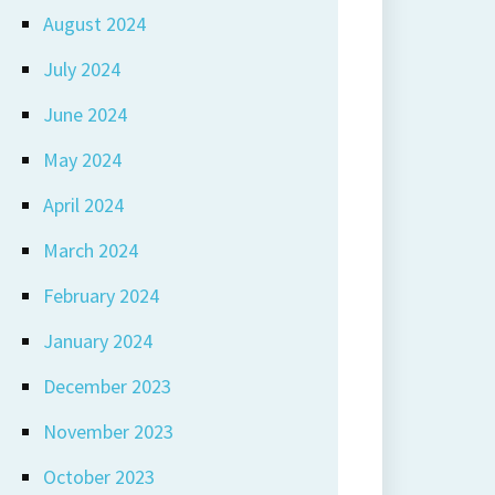
August 2024
July 2024
June 2024
May 2024
April 2024
March 2024
February 2024
January 2024
December 2023
November 2023
October 2023