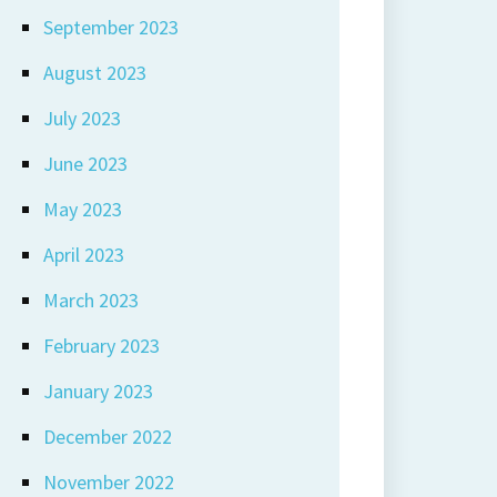
September 2023
August 2023
July 2023
June 2023
May 2023
April 2023
March 2023
February 2023
January 2023
December 2022
November 2022