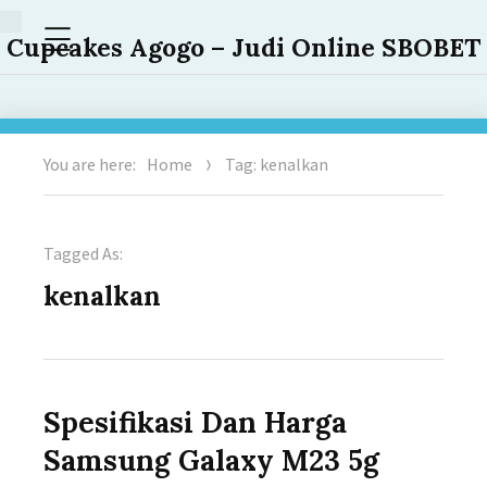
Menu
Cupcakes Agogo – Judi Online SBOBET
You are here:
Home
Tag: kenalkan
Tagged As:
kenalkan
Spesifikasi Dan Harga
Samsung Galaxy M23 5g