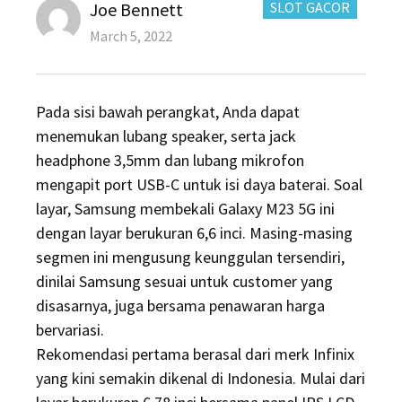
Author
CATEGORIES:
Joe Bennett
SLOT GACOR
Posted
March 5, 2022
on
Pada sisi bawah perangkat, Anda dapat
menemukan lubang speaker, serta jack
headphone 3,5mm dan lubang mikrofon
mengapit port USB-C untuk isi daya baterai. Soal
layar, Samsung membekali Galaxy M23 5G ini
dengan layar berukuran 6,6 inci. Masing-masing
segmen ini mengusung keunggulan tersendiri,
dinilai Samsung sesuai untuk customer yang
disasarnya, juga bersama penawaran harga
bervariasi.
Rekomendasi pertama berasal dari merk Infinix
yang kini semakin dikenal di Indonesia. Mulai dari