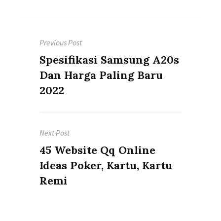
Post
Previous Post
navigation
Previous
Spesifikasi Samsung A20s
post:
Dan Harga Paling Baru
2022
Next Post
Next
45 Website Qq Online
post:
Ideas Poker, Kartu, Kartu
Remi