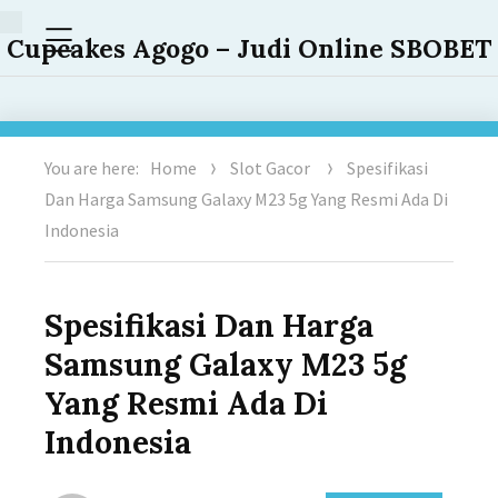
Menu
Cupcakes Agogo – Judi Online SBOBET
You are here:
Home
Slot Gacor
Spesifikasi
Dan Harga Samsung Galaxy M23 5g Yang Resmi Ada Di
Indonesia
Spesifikasi Dan Harga
Samsung Galaxy M23 5g
Yang Resmi Ada Di
Indonesia