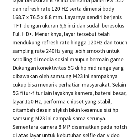
layar berukuran 6.78 inci bersama panel IPS LCD
dan refresh rate 120 HZ serta dimensi body
168.7 x 76.5 x 8.8 mm. Layarnya sendiri berjenis
TFT dengan ukuran 6,6 inci dan sudah beresolusi
Full HD+. Menariknya, layar tersebut telah
mendukung refresh rate hingga 120Hz dan touch
sampling rate 240Hz yang lebih smooth untuk
scrolling di media sosial maupun bermain game.
Dukungan konektivitas 5G di hp mid range yang
dibawakan oleh samsung M23 ini nampaknya
cukup bisa menarik perhatian masyarakat. Selain
5G fitur-fitur lain layaknya kamera, baterai besar,
layar 120 Hz, performa chipset yang stabil,
ditambah desain stylish bikin kesemua sisi hp
samsung M23 ini nampak sama serunya.
Sementara kamera 8 MP disematkan pada notch
di atas layar untuk kebutuhan selfie dan video