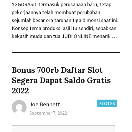
YGGDRASIL termasuk perusahaan baru, tetapi
pekerjaannya telah membuat perubahan
sejumlah besar era taruhan tiga dimensi saat ini.
Konsep tema produksi asli itu sendiri, sebabkan
kekasih muda dan tua JUDI ONLINE menarik.…
Bonus 700rb Daftar Slot
Segera Dapat Saldo Gratis
2022
Author
CATEGORIES:
Joe Bennett
SLOT88
Posted
September 7, 2022
on