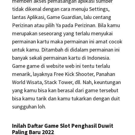
memberi akses pemasangan aplikasi sumber
tidak dikenal dengan cara menuju Settings,
lantas Aplikasi, Game Guardian, lalu centang
Perizinan atau pilih Ya pada Perizinan. Bila kamu
merupakan seseorang yang terlalu menyukai
permainan kartu maka permainan ini amat cocok
untuk kamu. Ditambah di didalam permainan ini
banyak sekali permainan kartu di Indonesia.
Game game di website web ini tentu terlalu
menarik, layaknya Free Kick Shooter, Panahan
World Wisata, Stack Tower, dll. Nah, keuntungan
yang kamu bisa kan berasal dari game tersebut
bisa kamu tarik dan kamu tukarkan dengan duit
sungguhan loh.
Inilah Daftar Game Slot Penghasil Duwit
Paling Baru 2022