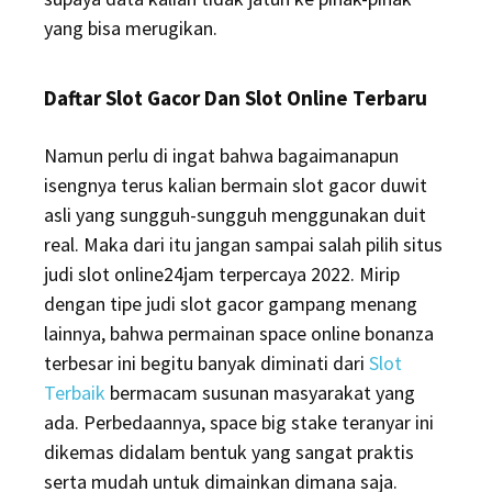
yang bisa merugikan.
Daftar Slot Gacor Dan Slot Online Terbaru
Namun perlu di ingat bahwa bagaimanapun
isengnya terus kalian bermain slot gacor duwit
asli yang sungguh-sungguh menggunakan duit
real. Maka dari itu jangan sampai salah pilih situs
judi slot online24jam terpercaya 2022. Mirip
dengan tipe judi slot gacor gampang menang
lainnya, bahwa permainan space online bonanza
terbesar ini begitu banyak diminati dari
Slot
Terbaik
bermacam susunan masyarakat yang
ada. Perbedaannya, space big stake teranyar ini
dikemas didalam bentuk yang sangat praktis
serta mudah untuk dimainkan dimana saja.