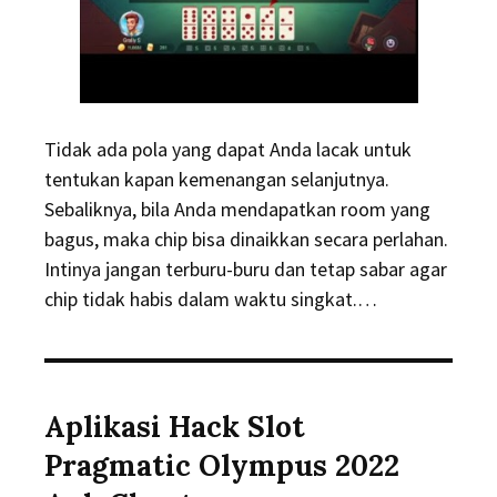
Tidak ada pola yang dapat Anda lacak untuk
tentukan kapan kemenangan selanjutnya.
Sebaliknya, bila Anda mendapatkan room yang
bagus, maka chip bisa dinaikkan secara perlahan.
Intinya jangan terburu-buru dan tetap sabar agar
chip tidak habis dalam waktu singkat.…
Aplikasi Hack Slot
Pragmatic Olympus 2022