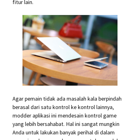
fitur lain.
Agar pemain tidak ada masalah kala berpindah
berasal dari satu kontrol ke kontrol lainnya,
modder aplikasi ini mendesain kontrol game
yang lebih bersahabat. Hal ini sangat mungkin
Anda untuk lakukan banyak perihal di dalam