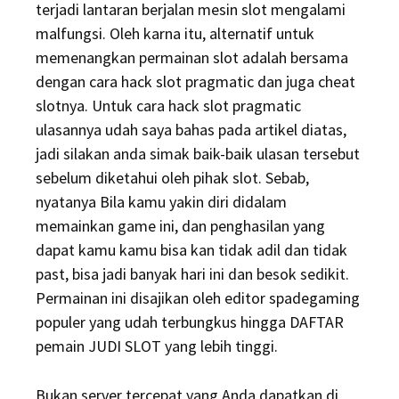
terjadi lantaran berjalan mesin slot mengalami
malfungsi. Oleh karna itu, alternatif untuk
memenangkan permainan slot adalah bersama
dengan cara hack slot pragmatic dan juga cheat
slotnya. Untuk cara hack slot pragmatic
ulasannya udah saya bahas pada artikel diatas,
jadi silakan anda simak baik-baik ulasan tersebut
sebelum diketahui oleh pihak slot. Sebab,
nyatanya Bila kamu yakin diri didalam
memainkan game ini, dan penghasilan yang
dapat kamu kamu bisa kan tidak adil dan tidak
past, bisa jadi banyak hari ini dan besok sedikit.
Permainan ini disajikan oleh editor spadegaming
populer yang udah terbungkus hingga DAFTAR
pemain JUDI SLOT yang lebih tinggi.
Bukan server tercepat yang Anda dapatkan di