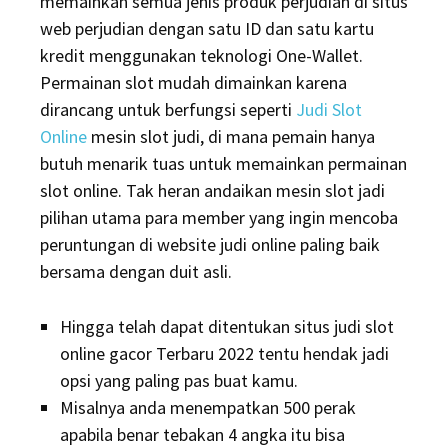
memainkan semua jenis produk perjudian di situs
web perjudian dengan satu ID dan satu kartu
kredit menggunakan teknologi One-Wallet.
Permainan slot mudah dimainkan karena
dirancang untuk berfungsi seperti
Judi Slot
Online
mesin slot judi, di mana pemain hanya
butuh menarik tuas untuk memainkan permainan
slot online. Tak heran andaikan mesin slot jadi
pilihan utama para member yang ingin mencoba
peruntungan di website judi online paling baik
bersama dengan duit asli.
Hingga telah dapat ditentukan situs judi slot
online gacor Terbaru 2022 tentu hendak jadi
opsi yang paling pas buat kamu.
Misalnya anda menempatkan 500 perak
apabila benar tebakan 4 angka itu bisa