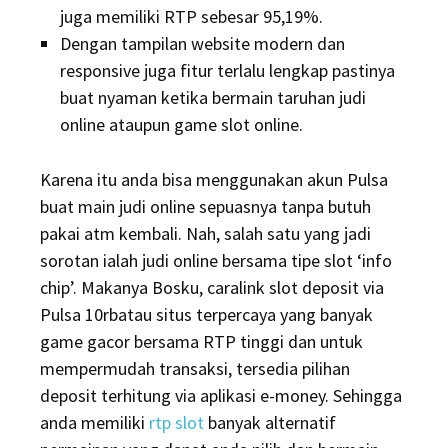
juga memiliki RTP sebesar 95,19%.
Dengan tampilan website modern dan
responsive juga fitur terlalu lengkap pastinya
buat nyaman ketika bermain taruhan judi
online ataupun game slot online.
Karena itu anda bisa menggunakan akun Pulsa
buat main judi online sepuasnya tanpa butuh
pakai atm kembali. Nah, salah satu yang jadi
sorotan ialah judi online bersama tipe slot ‘info
chip’. Makanya Bosku, caralink slot deposit via
Pulsa 10rbatau situs terpercaya yang banyak
game gacor bersama RTP tinggi dan untuk
mempermudah transaksi, tersedia pilihan
deposit terhitung via aplikasi e-money. Sehingga
anda memiliki
rtp slot
banyak alternatif