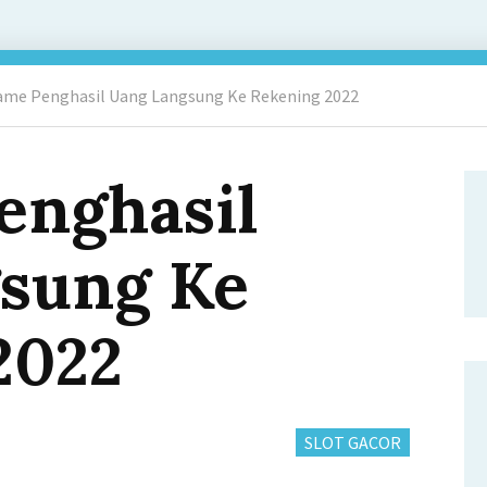
ame Penghasil Uang Langsung Ke Rekening 2022
enghasil
sung Ke
2022
CATEGORIES:
SLOT GACOR