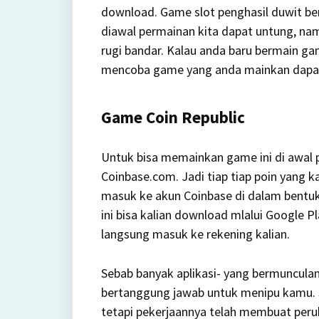
download. Game slot penghasil duwit be
diawal permainan kita dapat untung, na
rugi bandar. Kalau anda baru bermain ga
mencoba game yang anda mainkan dapat ch
Game Coin Republic
Untuk bisa memainkan game ini di awal
Coinbase.com. Jadi tiap tiap poin yang k
masuk ke akun Coinbase di dalam bentuk
ini bisa kalian download mlalui Google Pl
langsung masuk ke rekening kalian.
Sebab banyak aplikasi- yang bermunculan
bertanggung jawab untuk menipu kamu.
tetapi pekerjaannya telah membuat peru