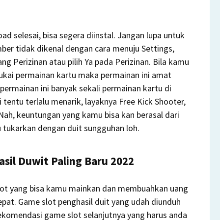
selesai, bisa segera diinstal. Jangan lupa untuk
er tidak dikenal dengan cara menuju Settings,
ang Perizinan atau pilih Ya pada Perizinan. Bila kamu
ukai permainan kartu maka permainan ini amat
ermainan ini banyak sekali permainan kartu di
tentu terlalu menarik, layaknya Free Kick Shooter,
 Nah, keuntungan yang kamu bisa kan berasal dari
 tukarkan dengan duit sungguhan loh.
asil Duwit Paling Baru 2022
slot yang bisa kamu mainkan dan membuahkan uang
at. Game slot penghasil duit yang udah diunduh
 rekomendasi game slot selanjutnya yang harus anda