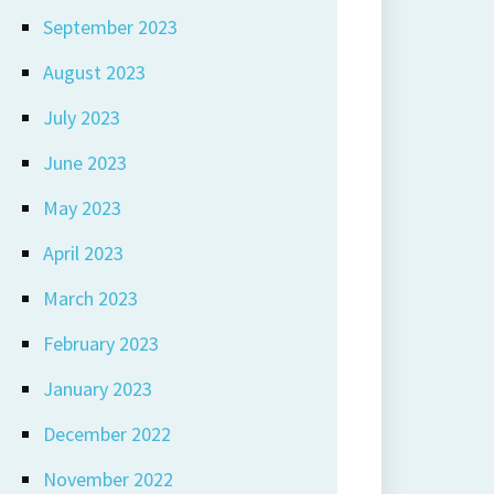
September 2023
August 2023
July 2023
June 2023
May 2023
April 2023
March 2023
February 2023
January 2023
December 2022
November 2022