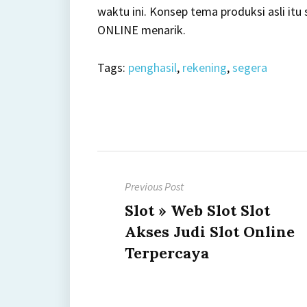
waktu ini. Konsep tema produksi asli it
ONLINE menarik.
Tags:
penghasil
,
rekening
,
segera
Post
Previous Post
navigation
Previous
Slot » Web Slot Slot
post:
Akses Judi Slot Online
Terpercaya