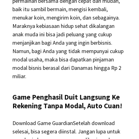
permainan bersama dengan cepat dan mudah,
baik itu sambil bermain, mengisi kembali,
menukar koin, mengirim koin, dan sebagainya.
Maraknya kebiasaan hidup sehat dikalangan
anak muda ini bisa jadi peluang yang cukup
menjanjikan bagi Anda yang ingin berbisnis.
Namun, bagi Anda yang tidak mempunyai cukup
modal usaha, maka bisa dapatkan pinjaman
modal bisnis berasal dari Danamas hingga Rp 2
miliar.
Game Penghasil Duit Langsung Ke
Rekening Tanpa Modal, Auto Cuan!
Download Game GuardianSetelah download
selesai, bisa segera diinstal. Jangan lupa untuk