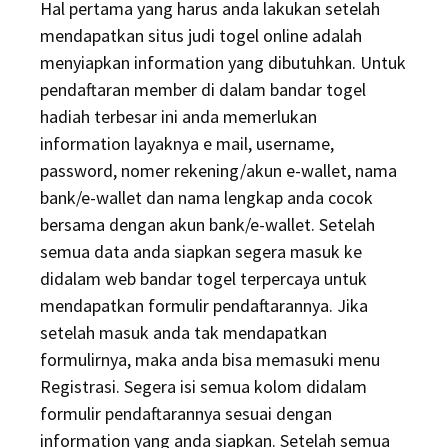
Hal pertama yang harus anda lakukan setelah
mendapatkan situs judi togel online adalah
menyiapkan information yang dibutuhkan. Untuk
pendaftaran member di dalam bandar togel
hadiah terbesar ini anda memerlukan
information layaknya e mail, username,
password, nomer rekening/akun e-wallet, nama
bank/e-wallet dan nama lengkap anda cocok
bersama dengan akun bank/e-wallet. Setelah
semua data anda siapkan segera masuk ke
didalam web bandar togel terpercaya untuk
mendapatkan formulir pendaftarannya. Jika
setelah masuk anda tak mendapatkan
formulirnya, maka anda bisa memasuki menu
Registrasi. Segera isi semua kolom didalam
formulir pendaftarannya sesuai dengan
information yang anda siapkan. Setelah semua