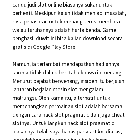
candu judi slot online biasanya sukar untuk
berhenti. Meskipun kalah tidak menjadi masalah,
rasa penasaran untuk menang terus membara
walau taruhannya adalah harta benda. Game
penghasil duwit ini bisa kalian download secara
gratis di Google Play Store.
Namun, ia terlambat mendapatkan hadiahnya
karena tidak dulu diberi tahu bahwa ia menang.
Menurut pejabat berwenang, insiden itu berjalan
lantaran berjalan mesin slot mengalami
malfungsi. Oleh karna itu, alternatif untuk
memenangkan permainan slot adalah bersama
dengan cara hack slot pragmatic dan juga cheat
slotnya. Untuk langkah hack slot pragmatic
ulasannya telah saya bahas pada artikel diatas,
jadi silahkan anda simak baik-baik ulasan