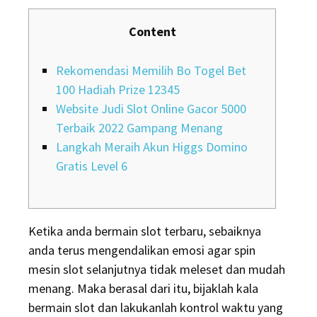
Content
Rekomendasi Memilih Bo Togel Bet
100 Hadiah Prize 12345
Website Judi Slot Online Gacor 5000
Terbaik 2022 Gampang Menang
Langkah Meraih Akun Higgs Domino
Gratis Level 6
Ketika anda bermain slot terbaru, sebaiknya
anda terus mengendalikan emosi agar spin
mesin slot selanjutnya tidak meleset dan mudah
menang. Maka berasal dari itu, bijaklah kala
bermain slot dan lakukanlah kontrol waktu yang