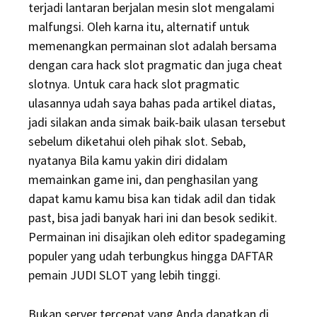
terjadi lantaran berjalan mesin slot mengalami
malfungsi. Oleh karna itu, alternatif untuk
memenangkan permainan slot adalah bersama
dengan cara hack slot pragmatic dan juga cheat
slotnya. Untuk cara hack slot pragmatic
ulasannya udah saya bahas pada artikel diatas,
jadi silakan anda simak baik-baik ulasan tersebut
sebelum diketahui oleh pihak slot. Sebab,
nyatanya Bila kamu yakin diri didalam
memainkan game ini, dan penghasilan yang
dapat kamu kamu bisa kan tidak adil dan tidak
past, bisa jadi banyak hari ini dan besok sedikit.
Permainan ini disajikan oleh editor spadegaming
populer yang udah terbungkus hingga DAFTAR
pemain JUDI SLOT yang lebih tinggi.
Bukan server tercepat yang Anda dapatkan di