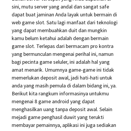
sini, mutu server yang andal dan sangat safe
dapat buat jaminan Anda layak untuk bermain di
web game slot. Satu lagi manfaat dari teknologi
yang dapat membuahkan duit dan mungkin
kamu belum ketahui adalah dengan bermain
game slot. Terlepas dari bermacam pro kontra
yang bermunculan mengenai perihal ini, namun
bagi pecinta game seluler, ini adalah hal yang
amat menarik. Umumnya game-game ini tidak
memerlukan deposit awal, jadi hati-hati untuk
anda yang masih pemula di dalam bidang ini, ya.
Berikut kita rangkum informasinya untukmu
mengenai 8 game android yang dapat
menghasilkan uang tanpa deposit awal. Selain
mejadi game penghasil duwit yang terukti
membayar pemainnya, aplikasi ini juga sediakan