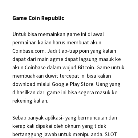
Game Coin Republic
Untuk bisa memainkan game ini di awal
permainan kalian harus membuat akun
Coinbase.com. Jadi tiap-tiap poin yang kalain
dapat dari main agme dapat lagsung masuk ke
akun Coinbase dalam wujud Bitcoin. Game untuk
membuahkan duwit tercepat ini bisa kalian
download mlalui Google Play Store. Uang yang
dihasilkan dari game ini bisa segera masuk ke
rekening kalian.
Sebab banyak aplikasi- yang bermunculan dan
kerap kali dipakai oleh oknum yang tidak
bertanggung jawab untuk menipu anda. SLOT