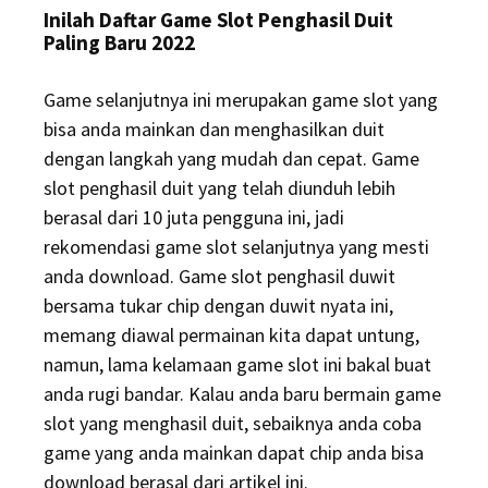
Inilah Daftar Game Slot Penghasil Duit
Paling Baru 2022
Game selanjutnya ini merupakan game slot yang
bisa anda mainkan dan menghasilkan duit
dengan langkah yang mudah dan cepat. Game
slot penghasil duit yang telah diunduh lebih
berasal dari 10 juta pengguna ini, jadi
rekomendasi game slot selanjutnya yang mesti
anda download. Game slot penghasil duwit
bersama tukar chip dengan duwit nyata ini,
memang diawal permainan kita dapat untung,
namun, lama kelamaan game slot ini bakal buat
anda rugi bandar. Kalau anda baru bermain game
slot yang menghasil duit, sebaiknya anda coba
game yang anda mainkan dapat chip anda bisa
download berasal dari artikel ini.