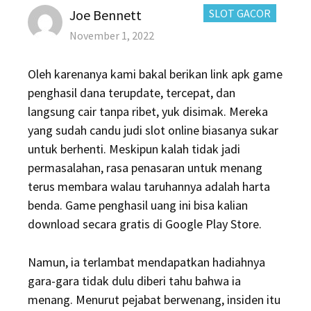
Author
CATEGORIES:
Joe Bennett
SLOT GACOR
Posted
November 1, 2022
on
Oleh karenanya kami bakal berikan link apk game
penghasil dana terupdate, tercepat, dan
langsung cair tanpa ribet, yuk disimak. Mereka
yang sudah candu judi slot online biasanya sukar
untuk berhenti. Meskipun kalah tidak jadi
permasalahan, rasa penasaran untuk menang
terus membara walau taruhannya adalah harta
benda. Game penghasil uang ini bisa kalian
download secara gratis di Google Play Store.
Namun, ia terlambat mendapatkan hadiahnya
gara-gara tidak dulu diberi tahu bahwa ia
menang. Menurut pejabat berwenang, insiden itu