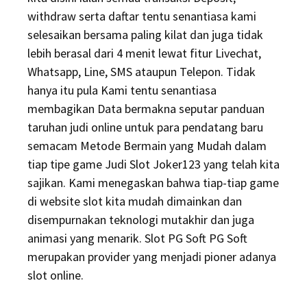
withdraw serta daftar tentu senantiasa kami
selesaikan bersama paling kilat dan juga tidak
lebih berasal dari 4 menit lewat fitur Livechat,
Whatsapp, Line, SMS ataupun Telepon. Tidak
hanya itu pula Kami tentu senantiasa
membagikan Data bermakna seputar panduan
taruhan judi online untuk para pendatang baru
semacam Metode Bermain yang Mudah dalam
tiap tipe game Judi Slot Joker123 yang telah kita
sajikan. Kami menegaskan bahwa tiap-tiap game
di website slot kita mudah dimainkan dan
disempurnakan teknologi mutakhir dan juga
animasi yang menarik. Slot PG Soft PG Soft
merupakan provider yang menjadi pioner adanya
slot online.