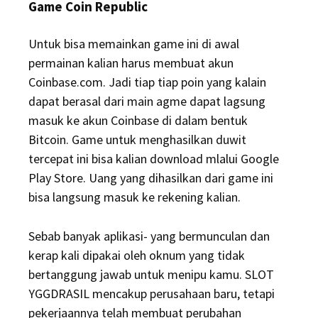
Game Coin Republic
Untuk bisa memainkan game ini di awal
permainan kalian harus membuat akun
Coinbase.com. Jadi tiap tiap poin yang kalain
dapat berasal dari main agme dapat lagsung
masuk ke akun Coinbase di dalam bentuk
Bitcoin. Game untuk menghasilkan duwit
tercepat ini bisa kalian download mlalui Google
Play Store. Uang yang dihasilkan dari game ini
bisa langsung masuk ke rekening kalian.
Sebab banyak aplikasi- yang bermunculan dan
kerap kali dipakai oleh oknum yang tidak
bertanggung jawab untuk menipu kamu. SLOT
YGGDRASIL mencakup perusahaan baru, tetapi
pekerjaannya telah membuat perubahan