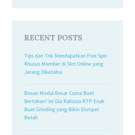
RECENT POSTS
Tips dan Trik Mendapatkan Free Spin
Khusus Member di Slot Online yang
Jarang Diketahui
Bosan Modal Besar Cuma Buat
Bertahan? Ini Dia Rahasia RTP Enak
Buat Grinding yang Bikin Dompet
Betah