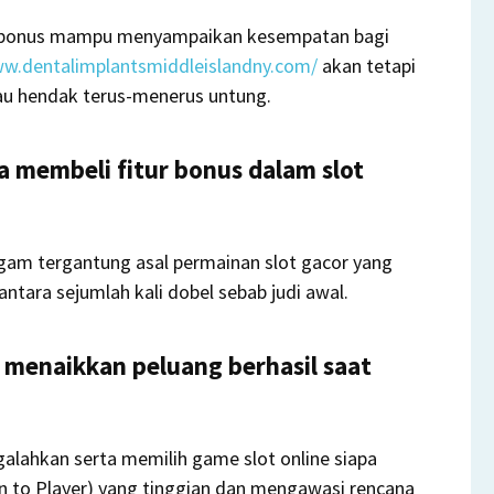
ri bonus mampu menyampaikan kesempatan bagi
ww.dentalimplantsmiddleislandny.com/
akan tetapi
u hendak terus-menerus untung.
a membeli fitur bonus dalam slot
agam tergantung asal permainan slot gacor yang
ntara sejumlah kali dobel sebab judi awal.
 menaikkan peluang berhasil saat
ahkan serta memilih game slot online siapa
n to Player) yang tinggian dan mengawasi rencana