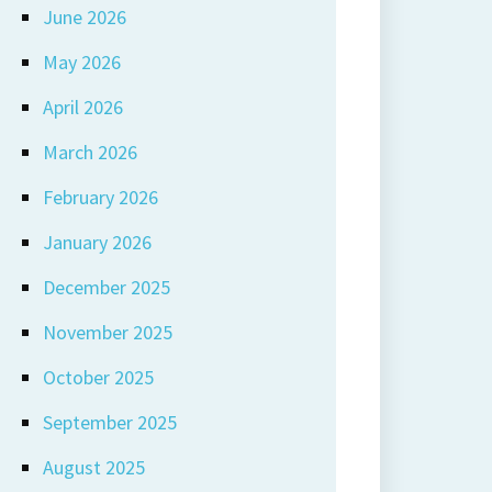
June 2026
May 2026
April 2026
March 2026
February 2026
January 2026
December 2025
November 2025
October 2025
September 2025
August 2025