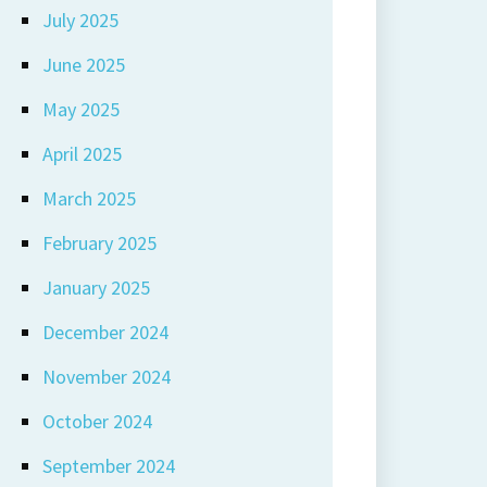
July 2025
June 2025
May 2025
April 2025
March 2025
February 2025
January 2025
December 2024
November 2024
October 2024
September 2024