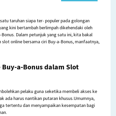
h satu taruhan siapa ter- populer pada golongan
yang kini bertambah berlimpah dikehendaki oleh
onus. Dalam petunjuk yang satu ini, kita bakal
 slot online bersama ciri Buy-a-Bonus, manfaatnya,
 Buy-a-Bonus dalam Slot
embolehkan pelaku guna seketika membeli akses ke
idak ada harus nantikan putaran khusus.Umumnya,
harga tertentu dan menyampaikan kesempatan bagi
nan.