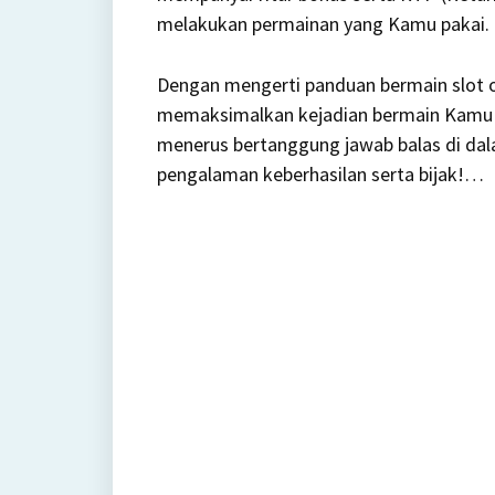
melakukan permainan yang Kamu pakai.
Dengan mengerti panduan bermain slot o
memaksimalkan kejadian bermain Kamu d
menerus bertanggung jawab balas di dala
pengalaman keberhasilan serta bijak!…