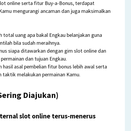
t online serta fitur Buy-a-Bonus, terdapat
 Kamu mengurangi ancaman dan juga maksimalkan
h total uang apa bakal Engkau belanjakan guna
tilah bila sudah meraihnya.
bonus siapa ditawarkan dengan gim slot online dan
 permainan dan tujuan Engkau.
 hasil asal pembelian fitur bonus lebih awal serta
n taktik melakukan permainan Kamu.
Sering Diajukan)
nternal slot online terus-menerus