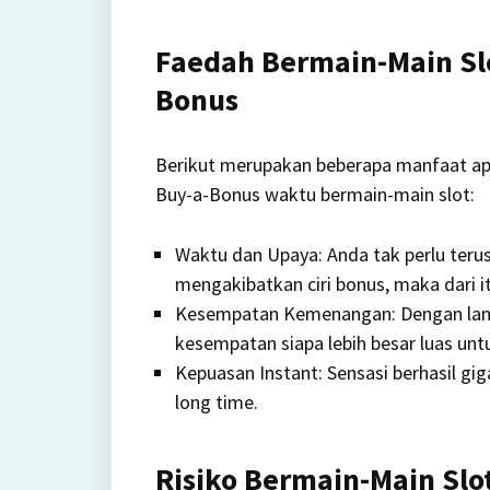
Faedah Bermain-Main Slo
Bonus
Berikut merupakan beberapa manfaat a
Buy-a-Bonus waktu bermain-main slot:
Waktu dan Upaya: Anda tak perlu teru
mengakibatkan ciri bonus, maka dari 
Kesempatan Kemenangan: Dengan lang
kesempatan siapa lebih besar luas un
Kepuasan Instant: Sensasi berhasil gi
long time.
Risiko Bermain-Main Slo