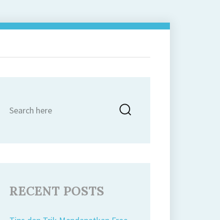
Search
Search
for:
RECENT POSTS