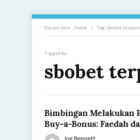
You are here:
Home
Tag: sbobet terperc
Tagged As:
sbobet te
Bimbingan Melakukan P
Buy-a-Bonus: Faedah da
Author
Joe Bennett