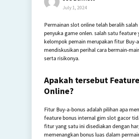
Posted
July 1, 2024
on
Permainan slot online telah beralih sala
penyuka game onlen. salah satu feature 
kelompok pemain merupakan fitur Buy-a-B
mendiskusikan perihal cara bermain-main
serta risikonya.
Apakah tersebut Feature
Online?
Fitur Buy-a-bonus adalah pilihan apa m
feature bonus internal gim slot gacor t
fitur yang satu ini disediakan dengan 
memenangkan bonus luas dalam permai