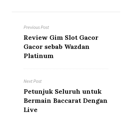
Post
Previous Post
navigation
Previous
Review Gim Slot Gacor
post:
Gacor sebab Wazdan
Platinum
Next Post
Next
Petunjuk Seluruh untuk
post:
Bermain Baccarat Dengan
Live