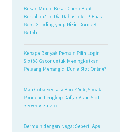
Bosan Modal Besar Cuma Buat
Bertahan? Ini Dia Rahasia RTP Enak
Buat Grinding yang Bikin Dompet
Betah
Kenapa Banyak Pemain Pilih Login
Slot88 Gacor untuk Meningkatkan
Peluang Menang di Dunia Slot Online?
Mau Coba Sensasi Baru? Yuk, Simak
Panduan Lengkap Daftar Akun Slot
Server Vietnam
Bermain dengan Naga: Seperti Apa