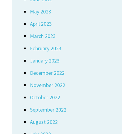
May 2023
April 2023
March 2023
February 2023
January 2023
December 2022
November 2022
October 2022
September 2022
August 2022