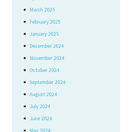
March 2025
February 2025
January 2025
December 2024
November 2024
October 2024
September 2024
August 2024
July 2024
June 2024
May 2024