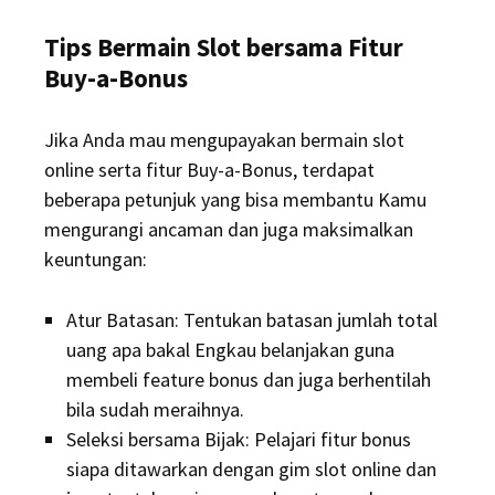
Tips Bermain Slot bersama Fitur
Buy-a-Bonus
Jika Anda mau mengupayakan bermain slot
online serta fitur Buy-a-Bonus, terdapat
beberapa petunjuk yang bisa membantu Kamu
mengurangi ancaman dan juga maksimalkan
keuntungan:
Atur Batasan: Tentukan batasan jumlah total
uang apa bakal Engkau belanjakan guna
membeli feature bonus dan juga berhentilah
bila sudah meraihnya.
Seleksi bersama Bijak: Pelajari fitur bonus
siapa ditawarkan dengan gim slot online dan