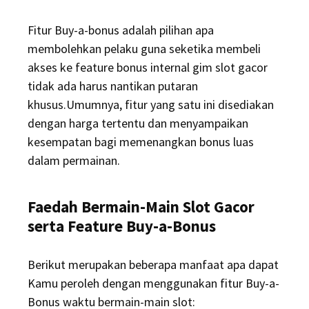
Fitur Buy-a-bonus adalah pilihan apa
membolehkan pelaku guna seketika membeli
akses ke feature bonus internal gim slot gacor
tidak ada harus nantikan putaran
khusus.Umumnya, fitur yang satu ini disediakan
dengan harga tertentu dan menyampaikan
kesempatan bagi memenangkan bonus luas
dalam permainan.
Faedah Bermain-Main Slot Gacor
serta Feature Buy-a-Bonus
Berikut merupakan beberapa manfaat apa dapat
Kamu peroleh dengan menggunakan fitur Buy-a-
Bonus waktu bermain-main slot: