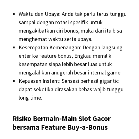
Waktu dan Upaya: Anda tak perlu terus tunggu
sampai dengan rotasi spesifik untuk
mengakibatkan ciri bonus, maka dari itu bisa
menghemat waktu serta upaya.
Kesempatan Kemenangan: Dengan langsung
enter ke feature bonus, Engkau memiliki
kesempatan siapa lebih besar luas untuk
mengalahkan anugerah besar internal game.
Kepuasan Instant: Sensasi berhasil gigantic
dapat seketika dirasakan bebas wajib tunggu
long time.
Risiko Bermain-Main Slot Gacor
bersama Feature Buy-a-Bonus