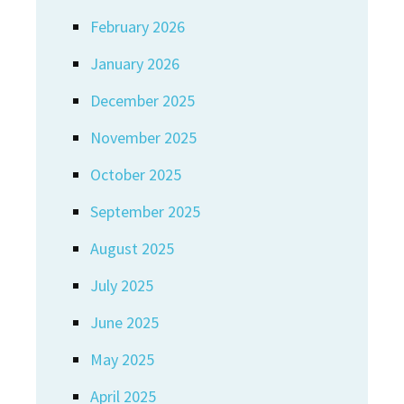
February 2026
January 2026
December 2025
November 2025
October 2025
September 2025
August 2025
July 2025
June 2025
May 2025
April 2025