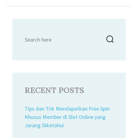
Search
Searc
for:
RECENT POSTS
Tips dan Trik Mendapatkan Free Spin
Khusus Member di Slot Online yang
Jarang Diketahui