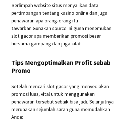
Berlimpah website situs menyajikan data
pertimbangan tentang kasino online dan juga
penawaran apa orang-orang itu
tawarkan.Gunakan source ini guna menemukan
slot gacor apa memberikan promosi besar
bersama gampang dan juga kilat.
Tips Mengoptimalkan Profit sebab
Promo
Setelah mencari slot gacor yang menyediakan
promosi luas, vital untuk menggunakan
penawaran tersebut sebaik bisa jadi. Selanjutnya
merupakan sejumlah saran guna memudahkan
Anda: