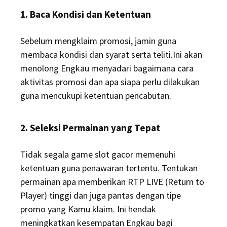
1. Baca Kondisi dan Ketentuan
Sebelum mengklaim promosi, jamin guna
membaca kondisi dan syarat serta teliti.Ini akan
menolong Engkau menyadari bagaimana cara
aktivitas promosi dan apa siapa perlu dilakukan
guna mencukupi ketentuan pencabutan.
2. Seleksi Permainan yang Tepat
Tidak segala game slot gacor memenuhi
ketentuan guna penawaran tertentu. Tentukan
permainan apa memberikan RTP LIVE (Return to
Player) tinggi dan juga pantas dengan tipe
promo yang Kamu klaim. Ini hendak
meningkatkan kesempatan Engkau bagi