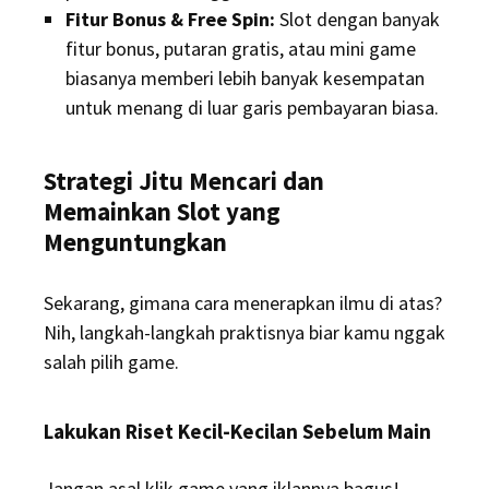
Fitur Bonus & Free Spin:
Slot dengan banyak
fitur bonus, putaran gratis, atau mini game
biasanya memberi lebih banyak kesempatan
untuk menang di luar garis pembayaran biasa.
Strategi Jitu Mencari dan
Memainkan Slot yang
Menguntungkan
Sekarang, gimana cara menerapkan ilmu di atas?
Nih, langkah-langkah praktisnya biar kamu nggak
salah pilih game.
Lakukan Riset Kecil-Kecilan Sebelum Main
Jangan asal klik game yang iklannya bagus!