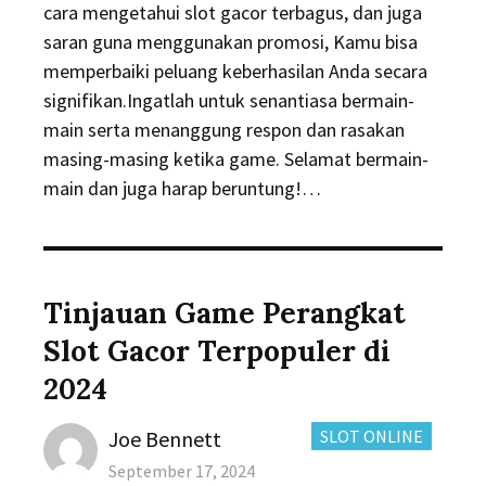
cara mengetahui slot gacor terbagus, dan juga
saran guna menggunakan promosi, Kamu bisa
memperbaiki peluang keberhasilan Anda secara
signifikan.Ingatlah untuk senantiasa bermain-
main serta menanggung respon dan rasakan
masing-masing ketika game. Selamat bermain-
main dan juga harap beruntung!…
Tinjauan Game Perangkat
Slot Gacor Terpopuler di
2024
Author
CATEGORIES:
Joe Bennett
SLOT ONLINE
Posted
September 17, 2024