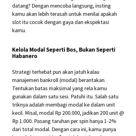
datang? Dengan mencoba langsung, insting
kamu akan lebih terasah untuk menilai apakah
slot itu cocok dengan gaya dan ekspektasi
kamu.
Kelola Modal Seperti Bos, Bukan Seperti
Habanero
Strategi terhebat pun akan jatuh kalau
manajemen bankroll (modal) berantakan.
Tentukan batas maksimal yang rela kamu
gunakan dalam satu sesi. Patuhi itu. Salah satu
triknya adalah membagi modal ke dalam unit
kecil. Misal, modal Rp 200.000, jadikan 200 unit @
Rp 1.000. Pasang taruhan per spin hanya 1-2%
dari total modal. Dengan cara ini, kamu punya