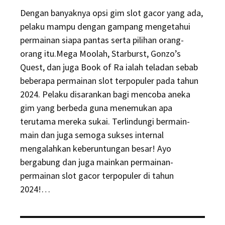
Dengan banyaknya opsi gim slot gacor yang ada,
pelaku mampu dengan gampang mengetahui
permainan siapa pantas serta pilihan orang-
orang itu.Mega Moolah, Starburst, Gonzo’s
Quest, dan juga Book of Ra ialah teladan sebab
beberapa permainan slot terpopuler pada tahun
2024. Pelaku disarankan bagi mencoba aneka
gim yang berbeda guna menemukan apa
terutama mereka sukai. Terlindungi bermain-
main dan juga semoga sukses internal
mengalahkan keberuntungan besar! Ayo
bergabung dan juga mainkan permainan-
permainan slot gacor terpopuler di tahun
2024!…