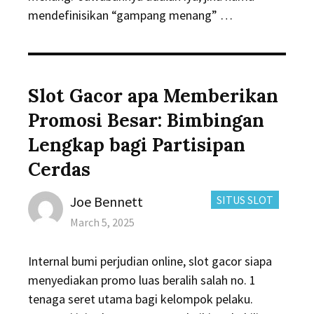
mendefinisikan “gampang menang” …
Slot Gacor apa Memberikan
Promosi Besar: Bimbingan
Lengkap bagi Partisipan
Cerdas
Author
CATEGORIES:
Joe Bennett
SITUS SLOT
Posted
March 5, 2025
on
Internal bumi perjudian online, slot gacor siapa
menyediakan promo luas beralih salah no. 1
tenaga seret utama bagi kelompok pelaku.