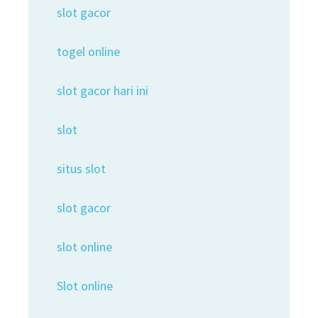
slot gacor
togel online
slot gacor hari ini
slot
situs slot
slot gacor
slot online
Slot online