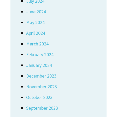
July 2024
June 2024
May 2024
April 2024
March 2024
February 2024
January 2024
December 2023
November 2023
October 2023
September 2023