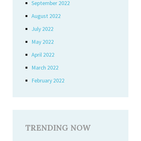
September 2022
August 2022
July 2022
May 2022
April 2022
March 2022
February 2022
TRENDING NOW