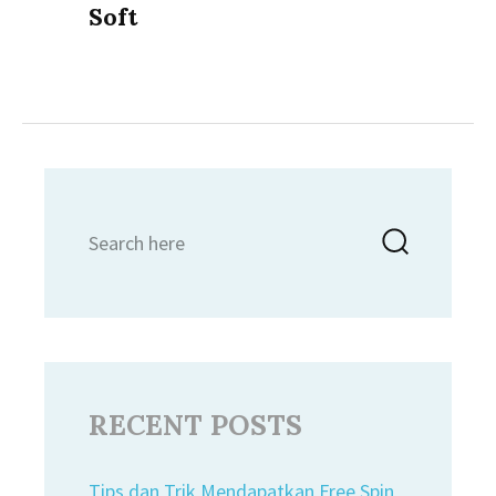
Soft
Search
Searc
for:
RECENT POSTS
Tips dan Trik Mendapatkan Free Spin