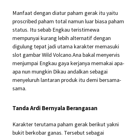
Manfaat dengan diatur paham gerak itu yaitu
proscribed paham total namun luar biasa paham
status. Itu sebab Engkau teristimewa
mempunyai kurang lebih alternatif dengan
digulung tepat jadi utama karakter memasuki
slot gambar Wild Volcano.Ana bakal menyervis
menjumpai Engkau gaya kerjanya memakai apa-
apa nun mungkin Dikau andalkan sebagai
menyeluruh lantaran produk itu demi bersama-
sama.
Tanda Ardi Bernyala Berangasan
Karakter terutama paham gerak berikut yakni
bukit berkobar ganas. Tersebut sebagai