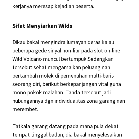
kerjanya meresap kejadian beserta.
Sifat Menyiarkan Wilds
Dikau bakal mengindra lumayan deras kalau
beberapa gede sinyal non-liar pada slot on-line
Wild Volcano muncul bertumpuk.Sedangkan
tersebut sehat mengamalkan peluang nan
bertambah molek di pemenuhan multi-baris
seorang diri, berikut berkepanjangan vital guna
mono pokok malahan. Tanda tersebut jadi
hubungannya dgn individualitas zona garang nan
merembet.
Tatkala garang datang pada mana pula dekat
tempat tinggal badan, dia bakal menyelesaikan