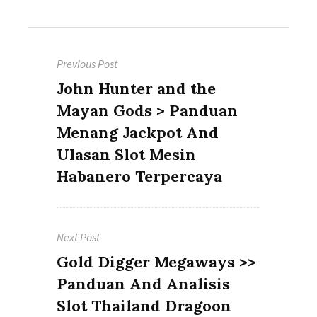
Post
Previous Post
navigation
Previous
John Hunter and the
post:
Mayan Gods > Panduan
Menang Jackpot And
Ulasan Slot Mesin
Habanero Terpercaya
Next Post
Next
Gold Digger Megaways >>
post:
Panduan And Analisis
Slot Thailand Dragoon