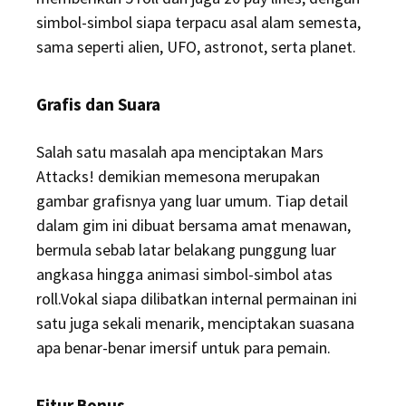
simbol-simbol siapa terpacu asal alam semesta,
sama seperti alien, UFO, astronot, serta planet.
Grafis dan Suara
Salah satu masalah apa menciptakan Mars
Attacks! demikian memesona merupakan
gambar grafisnya yang luar umum. Tiap detail
dalam gim ini dibuat bersama amat menawan,
bermula sebab latar belakang punggung luar
angkasa hingga animasi simbol-simbol atas
roll.Vokal siapa dilibatkan internal permainan ini
satu juga sekali menarik, menciptakan suasana
apa benar-benar imersif untuk para pemain.
Fitur Bonus