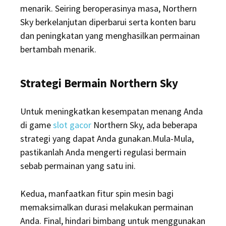
menarik. Seiring beroperasinya masa, Northern
Sky berkelanjutan diperbarui serta konten baru
dan peningkatan yang menghasilkan permainan
bertambah menarik.
Strategi Bermain Northern Sky
Untuk meningkatkan kesempatan menang Anda
di game
slot gacor
Northern Sky, ada beberapa
strategi yang dapat Anda gunakan.Mula-Mula,
pastikanlah Anda mengerti regulasi bermain
sebab permainan yang satu ini.
Kedua, manfaatkan fitur spin mesin bagi
memaksimalkan durasi melakukan permainan
Anda. Final, hindari bimbang untuk menggunakan