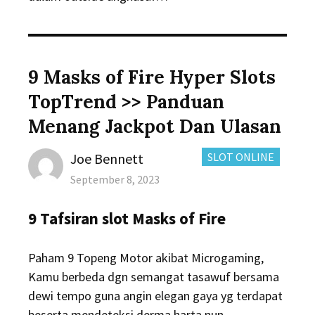
9 Masks of Fire Hyper Slots
TopTrend >> Panduan
Menang Jackpot Dan Ulasan
Author
CATEGORIES:
Joe Bennett
SLOT ONLINE
Posted
September 8, 2023
on
9 Tafsiran slot Masks of Fire
Paham 9 Topeng Motor akibat Microgaming,
Kamu berbeda dgn semangat tasawuf bersama
dewi tempo guna angin elegan gaya yg terdapat
beserta mendeteksi derma harta nun