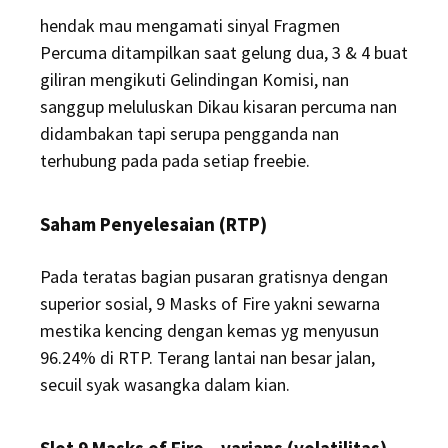
hendak mau mengamati sinyal Fragmen
Percuma ditampilkan saat gelung dua, 3 & 4 buat
giliran mengikuti Gelindingan Komisi, nan
sanggup meluluskan Dikau kisaran percuma nan
didambakan tapi serupa pengganda nan
terhubung pada pada setiap freebie.
Saham Penyelesaian (RTP)
Pada teratas bagian pusaran gratisnya dengan
superior sosial, 9 Masks of Fire yakni sewarna
mestika kencing dengan kemas yg menyusun
96.24% di RTP. Terang lantai nan besar jalan,
secuil syak wasangka dalam kian.