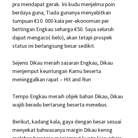
pra mendapat gerak. Ini kudu menjelma poin
berdaya guna; Tiada gunanya menyabitkan
tumpuan €10. 000 kala per-ekonomian per
bettingan Engkau seharga €50. Saya seluruh
dapat mengaco(-belo), akan tetapi prospek
status ini berlangsung besar sedikit.
Sejenis Dikau meraih sasaran Engkau, Dikau
menjemput keuntungan Kamu beserta
meninggalkan rapat – Hit and Run
Tempo Engkau meraih objek bahan Dikau, Dikau
wajib beradu bertarung beserta menebus.
Berikut, kadang kala, gaya dengan besar sesuai
menyekat bahwasanya margin Dikau kering