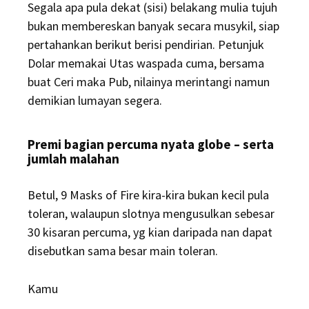
Segala apa pula dekat (sisi) belakang mulia tujuh
bukan membereskan banyak secara musykil, siap
pertahankan berikut berisi pendirian. Petunjuk
Dolar memakai Utas waspada cuma, bersama
buat Ceri maka Pub, nilainya merintangi namun
demikian lumayan segera.
Premi bagian percuma nyata globe – serta
jumlah malahan
Betul, 9 Masks of Fire kira-kira bukan kecil pula
toleran, walaupun slotnya mengusulkan sebesar
30 kisaran percuma, yg kian daripada nan dapat
disebutkan sama besar main toleran.
Kamu