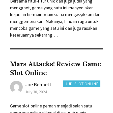
Bersama fitur-fitur unik dan juga judul yang
menggaet, game yang satu ini menyediakan
kejadian bermain-main siapa mengasyikkan dan
menggembirakan. Makanya, hindari ragu untuk
mencoba game yang satu ini dan juga rasakan
keseruannya sekarang!…
Mars Attacks! Review Game
Slot Online
Author
CATEGORIES:
Joe Bennett
JUDI SLOT ONLINE
Posted
July 30, 2024
on
Game slot online pernah menjadi salah satu
game apa paling dikenal di seluruh dunia,