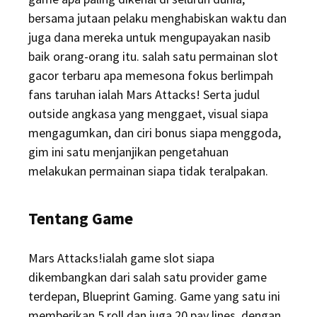
bersama jutaan pelaku menghabiskan waktu dan
juga dana mereka untuk mengupayakan nasib
baik orang-orang itu. salah satu permainan slot
gacor terbaru apa memesona fokus berlimpah
fans taruhan ialah Mars Attacks! Serta judul
outside angkasa yang menggaet, visual siapa
mengagumkan, dan ciri bonus siapa menggoda,
gim ini satu menjanjikan pengetahuan
melakukan permainan siapa tidak teralpakan.
Tentang Game
Mars Attacks!ialah game slot siapa
dikembangkan dari salah satu provider game
terdepan, Blueprint Gaming. Game yang satu ini
memberikan 5 roll dan juga 20 pay lines, dengan