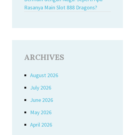
Rasanya Main Slot 888 Dragons?
ARCHIVES
August 2026
July 2026
June 2026
May 2026
April 2026