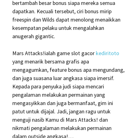
bertambah besar bonus siapa mereka semua
dapatkan. Kecuali tersebut, ciri bonus mirip
freespin dan Wilds dapat menolong menaikkan
kesempatan pelaku untuk mengalahkan
anugerah gigantic.
Mars Attacks!ialah game slot gacor
kediritoto
yang menarik bersama grafis apa
mengagumkan, feature bonus apa mengundang,
dan juga suasana luar angkasa siapa imersif.
Kepada para penyuka judi siapa mencari
pengalaman melakukan permainan yang
mengasyikkan dan juga bermanfaat, gim ini
patut untuk dijajal. Jadi, jangan ragu untuk
menguji nasib Kamu di Mars Attacks! dan
nikmati pengalaman melakukan permainan
dalam outside angkasa!…