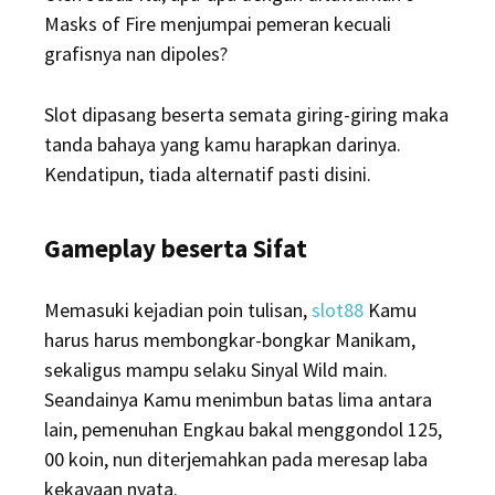
Masks of Fire menjumpai pemeran kecuali
grafisnya nan dipoles?
Slot dipasang beserta semata giring-giring maka
tanda bahaya yang kamu harapkan darinya.
Kendatipun, tiada alternatif pasti disini.
Gameplay beserta Sifat
Memasuki kejadian poin tulisan,
slot88
Kamu
harus harus membongkar-bongkar Manikam,
sekaligus mampu selaku Sinyal Wild main.
Seandainya Kamu menimbun batas lima antara
lain, pemenuhan Engkau bakal menggondol 125,
00 koin, nun diterjemahkan pada meresap laba
kekayaan nyata.