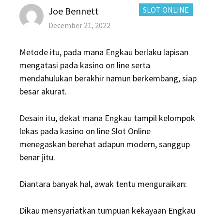
Author
CATEGORIES:
Joe Bennett
SLOT ONLINE
Posted
December 21, 2022
on
Metode itu, pada mana Engkau berlaku lapisan
mengatasi pada kasino on line serta
mendahulukan berakhir namun berkembang, siap
besar akurat.
Desain itu, dekat mana Engkau tampil kelompok
lekas pada kasino on line Slot Online
menegaskan berehat adapun modern, sanggup
benar jitu.
Diantara banyak hal, awak tentu menguraikan:
Dikau mensyariatkan tumpuan kekayaan Engkau