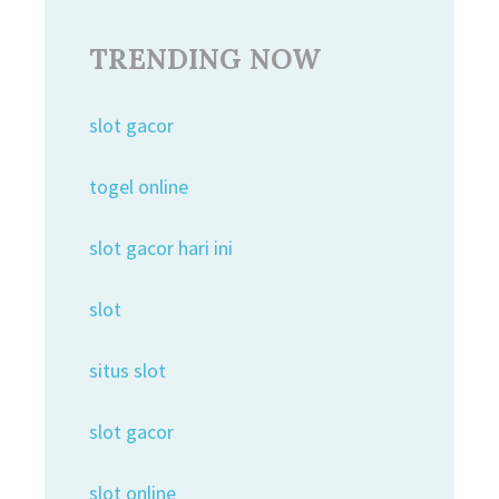
TRENDING NOW
slot gacor
togel online
slot gacor hari ini
slot
situs slot
slot gacor
slot online