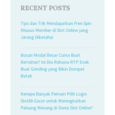
RECENT POSTS
Tips dan Trik Mendapatkan Free Spin
Khusus Member di Slot Online yang
Jarang Diketahui
Bosan Modal Besar Cuma Buat
Bertahan? Ini Dia Rahasia RTP Enak
Buat Grinding yang Bikin Dompet
Betah
Kenapa Banyak Pemain Pilih Login
Slot88 Gacor untuk Meningkatkan
Peluang Menang di Dunia Slot Online?