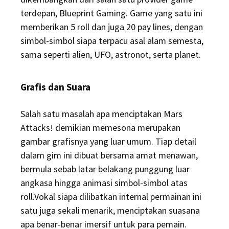
terdepan, Blueprint Gaming. Game yang satu ini
memberikan 5 roll dan juga 20 pay lines, dengan
simbol-simbol siapa terpacu asal alam semesta,
sama seperti alien, UFO, astronot, serta planet.
Grafis dan Suara
Salah satu masalah apa menciptakan Mars
Attacks! demikian memesona merupakan
gambar grafisnya yang luar umum. Tiap detail
dalam gim ini dibuat bersama amat menawan,
bermula sebab latar belakang punggung luar
angkasa hingga animasi simbol-simbol atas
roll.Vokal siapa dilibatkan internal permainan ini
satu juga sekali menarik, menciptakan suasana
apa benar-benar imersif untuk para pemain.