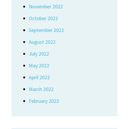
November 2022
October 2022
September 2022
August 2022
July 2022
May 2022
April 2022
March 2022
February 2022