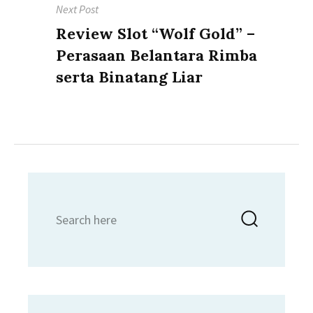
Next Post
Next
Review Slot “Wolf Gold” –
post:
Perasaan Belantara Rimba
serta Binatang Liar
Search
Searc
for: