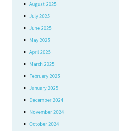
August 2025
July 2025
June 2025
May 2025
April 2025
March 2025
February 2025
January 2025
December 2024
November 2024
October 2024