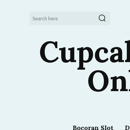
Search
Search
for:
Cupcak
On
Bocoran Slot
D