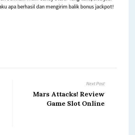
ku apa berhasil dan mengirim balik bonus jackpot!
Next Post
Next
Mars Attacks! Review
post:
Game Slot Online