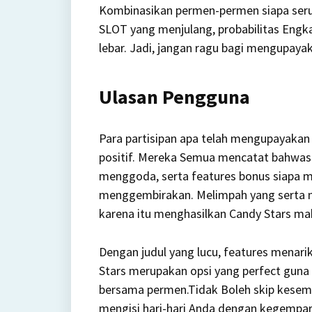
Kombinasikan permen-permen siapa ser
SLOT yang menjulang, probabilitas Engk
lebar. Jadi, jangan ragu bagi mengupay
Ulasan Pengguna
Para partisipan apa telah mengupayakan
positif. Mereka Semua mencatat bahwas
menggoda, serta features bonus siapa 
menggembirakan. Melimpah yang serta 
karena itu menghasilkan Candy Stars mak
Dengan judul yang lucu, features menarik
Stars merupakan opsi yang perfect guna
bersama permen.Tidak Boleh skip kesemp
mengisi hari-hari Anda dengan kegempara