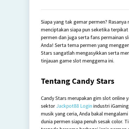
on
Siapa yang tak gemar permen? Rasanya m
menciptakan siapa pun seketika terpika
permen dan juga serta fans permainan slo
Anda! Serta tema permen yang menggembir
Stars sangatlah mengasyikkan serta meng
tinjauan game slot menggema ini.
Tentang Candy Stars
Candy Stars merupakan gim slot online 
sektor
Jackpot88 Login
industri iGaming
musik yang ceria, Anda bakal mengalami
dunia permen siapa penuh sesak color. T