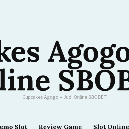
es Agogo
line SBO
Cupcakes Agogo – Judi Online SBOBET
emo Slot
Review Game
Slot Online