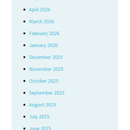
April 2026
March 2026
February 2026
January 2026
December 2025
November 2025
October 2025
September 2025
August 2025
July 2025
June 2025