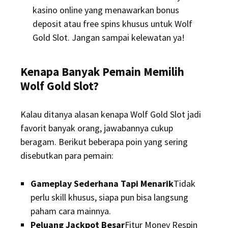
kasino online yang menawarkan bonus
deposit atau free spins khusus untuk Wolf
Gold Slot. Jangan sampai kelewatan ya!
Kenapa Banyak Pemain Memilih
Wolf Gold Slot?
Kalau ditanya alasan kenapa Wolf Gold Slot jadi
favorit banyak orang, jawabannya cukup
beragam. Berikut beberapa poin yang sering
disebutkan para pemain:
Gameplay Sederhana Tapi Menarik
Tidak
perlu skill khusus, siapa pun bisa langsung
paham cara mainnya.
Peluang Jackpot Besar
Fitur Money Respin