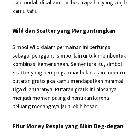
dan mudah dipahami. Ini beberapa hal yang wajib
kamu tahu:
Wild dan Scatter yang Menguntungkan
Simbol Wild dalam permainan ini berfungsi
sebagai pengganti simbol lain untuk membentuk
kombinasi kemenangan. Sementara itu, simbol
Scatter yang berupa gambar bulan akan memicu
putaran gratis jika kamu mendapatkan minimal
tiga di antaranya. Putaran gratis ini biasanya
menjadi momen paling dinantikan karena
peluang menangnya jauh lebih besar.
Fitur Money Respin yang Bikin Deg-degan