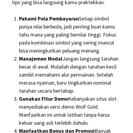
tips yang bisa langsung kamu praktekkan:
Pahami Pola Pembayaran
Setiap simbol
punya nilai berbeda, jadi penting buat kamu
tahu mana yang paling bernilai tinggi. Fokus
pada kombinasi simbol yang sering muncul
bisa meningkatkan peluang menang.
Manajemen Modal
Jangan langsung taruhan
besar di awal. Mulailah dengan taruhan kecil
sambil memahami alur permainan. Setelah
merasa nyaman, baru tingkatkan nominal
taruhan secara bertahap.
Gunakan Fitur Demo
Kebanyakan situs slot
menyediakan versi demo Wolf Gold.
Manfaatkan ini untuk latihan tanpa harus
keluar uang asli terlebih dahulu.
Manfaatkan Bonus dan Promosi
Banyak