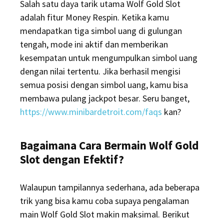
Salah satu daya tarik utama Wolf Gold Slot
adalah fitur Money Respin. Ketika kamu
mendapatkan tiga simbol uang di gulungan
tengah, mode ini aktif dan memberikan
kesempatan untuk mengumpulkan simbol uang
dengan nilai tertentu. Jika berhasil mengisi
semua posisi dengan simbol uang, kamu bisa
membawa pulang jackpot besar. Seru banget,
https://www.minibardetroit.com/faqs
kan?
Bagaimana Cara Bermain Wolf Gold
Slot dengan Efektif?
Walaupun tampilannya sederhana, ada beberapa
trik yang bisa kamu coba supaya pengalaman
main Wolf Gold Slot makin maksimal. Berikut