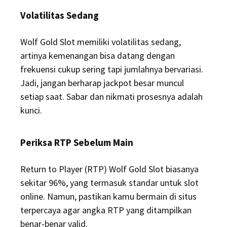
Volatilitas Sedang
Wolf Gold Slot memiliki volatilitas sedang,
artinya kemenangan bisa datang dengan
frekuensi cukup sering tapi jumlahnya bervariasi.
Jadi, jangan berharap jackpot besar muncul
setiap saat. Sabar dan nikmati prosesnya adalah
kunci.
Periksa RTP Sebelum Main
Return to Player (RTP) Wolf Gold Slot biasanya
sekitar 96%, yang termasuk standar untuk slot
online. Namun, pastikan kamu bermain di situs
terpercaya agar angka RTP yang ditampilkan
benar-benar valid.