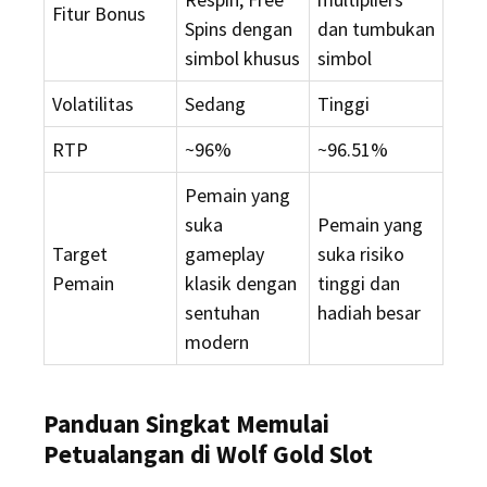
Fitur Bonus
Spins dengan
dan tumbukan
simbol khusus
simbol
Volatilitas
Sedang
Tinggi
RTP
~96%
~96.51%
Pemain yang
suka
Pemain yang
Target
gameplay
suka risiko
Pemain
klasik dengan
tinggi dan
sentuhan
hadiah besar
modern
Panduan Singkat Memulai
Petualangan di Wolf Gold Slot