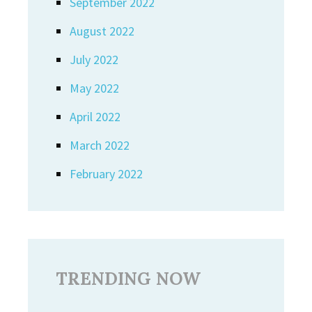
September 2022
August 2022
July 2022
May 2022
April 2022
March 2022
February 2022
TRENDING NOW