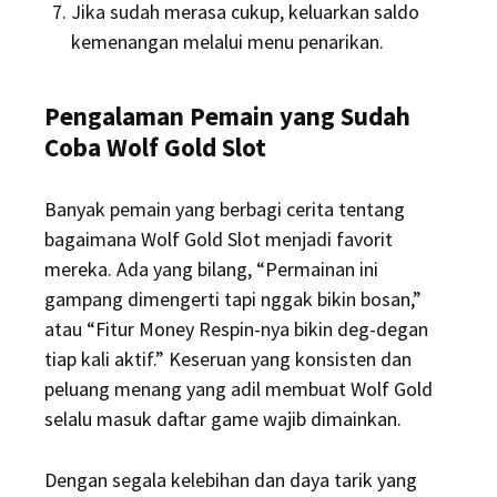
Jika sudah merasa cukup, keluarkan saldo
kemenangan melalui menu penarikan.
Pengalaman Pemain yang Sudah
Coba Wolf Gold Slot
Banyak pemain yang berbagi cerita tentang
bagaimana Wolf Gold Slot menjadi favorit
mereka. Ada yang bilang, “Permainan ini
gampang dimengerti tapi nggak bikin bosan,”
atau “Fitur Money Respin-nya bikin deg-degan
tiap kali aktif.” Keseruan yang konsisten dan
peluang menang yang adil membuat Wolf Gold
selalu masuk daftar game wajib dimainkan.
Dengan segala kelebihan dan daya tarik yang