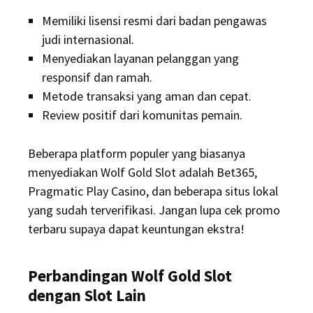
Memiliki lisensi resmi dari badan pengawas
judi internasional.
Menyediakan layanan pelanggan yang
responsif dan ramah.
Metode transaksi yang aman dan cepat.
Review positif dari komunitas pemain.
Beberapa platform populer yang biasanya
menyediakan Wolf Gold Slot adalah Bet365,
Pragmatic Play Casino, dan beberapa situs lokal
yang sudah terverifikasi. Jangan lupa cek promo
terbaru supaya dapat keuntungan ekstra!
Perbandingan Wolf Gold Slot
dengan Slot Lain