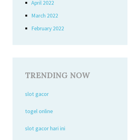
April 2022
March 2022
February 2022
TRENDING NOW
slot gacor
togel online
slot gacor hari ini