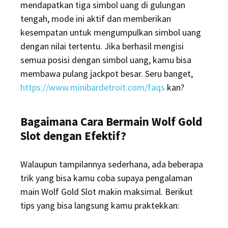
mendapatkan tiga simbol uang di gulungan
tengah, mode ini aktif dan memberikan
kesempatan untuk mengumpulkan simbol uang
dengan nilai tertentu. Jika berhasil mengisi
semua posisi dengan simbol uang, kamu bisa
membawa pulang jackpot besar. Seru banget,
https://www.minibardetroit.com/faqs
kan?
Bagaimana Cara Bermain Wolf Gold
Slot dengan Efektif?
Walaupun tampilannya sederhana, ada beberapa
trik yang bisa kamu coba supaya pengalaman
main Wolf Gold Slot makin maksimal. Berikut
tips yang bisa langsung kamu praktekkan: