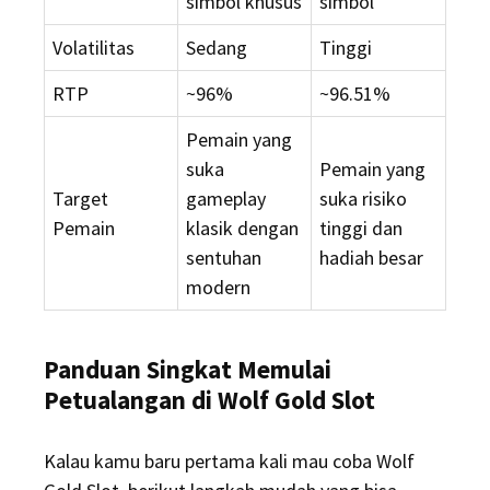
simbol khusus
simbol
Volatilitas
Sedang
Tinggi
RTP
~96%
~96.51%
Pemain yang
suka
Pemain yang
Target
gameplay
suka risiko
Pemain
klasik dengan
tinggi dan
sentuhan
hadiah besar
modern
Panduan Singkat Memulai
Petualangan di Wolf Gold Slot
Kalau kamu baru pertama kali mau coba Wolf