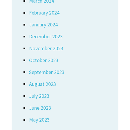
March 2024
February 2024
January 2024
December 2023
November 2023
October 2023
September 2023
August 2023
July 2023
June 2023
May 2023