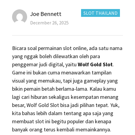
Author
CATEGORIES:
Joe Bennett
SLOT THAILAND
Posted
December 26, 2025
on
Bicara soal permainan slot online, ada satu nama
yang nggak boleh dilewatkan oleh para
penggemar judi digital, yaitu
Wolf Gold Slot
.
Game ini bukan cuma menawarkan tampilan
visual yang memukau, tapi juga gameplay yang
bikin pemain betah berlama-lama. Kalau kamu
lagi cari hiburan sekaligus kesempatan menang
besar, Wolf Gold Slot bisa jadi pilihan tepat. Yuk,
kita bahas lebih dalam tentang apa saja yang
membuat slot ini begitu populer dan kenapa
banyak orang terus kembali memainkannya.