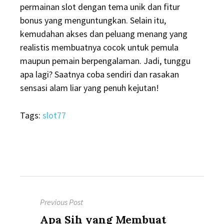
permainan slot dengan tema unik dan fitur
bonus yang menguntungkan. Selain itu,
kemudahan akses dan peluang menang yang
realistis membuatnya cocok untuk pemula
maupun pemain berpengalaman. Jadi, tunggu
apa lagi? Saatnya coba sendiri dan rasakan
sensasi alam liar yang penuh kejutan!
Tags:
slot77
Post
Previous Post
navigation
Previous
Apa Sih yang Membuat