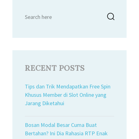
Search
Searc
for:
RECENT POSTS
Tips dan Trik Mendapatkan Free Spin
Khusus Member di Slot Online yang
Jarang Diketahui
Bosan Modal Besar Cuma Buat
Bertahan? Ini Dia Rahasia RTP Enak