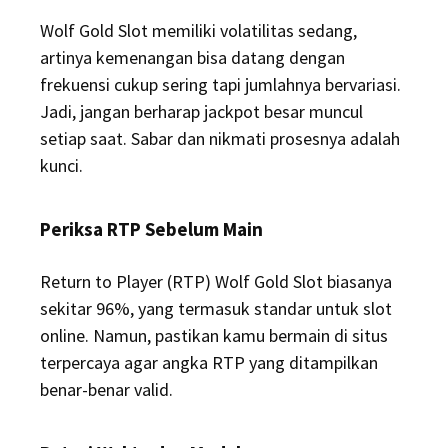
Wolf Gold Slot memiliki volatilitas sedang,
artinya kemenangan bisa datang dengan
frekuensi cukup sering tapi jumlahnya bervariasi.
Jadi, jangan berharap jackpot besar muncul
setiap saat. Sabar dan nikmati prosesnya adalah
kunci.
Periksa RTP Sebelum Main
Return to Player (RTP) Wolf Gold Slot biasanya
sekitar 96%, yang termasuk standar untuk slot
online. Namun, pastikan kamu bermain di situs
terpercaya agar angka RTP yang ditampilkan
benar-benar valid.