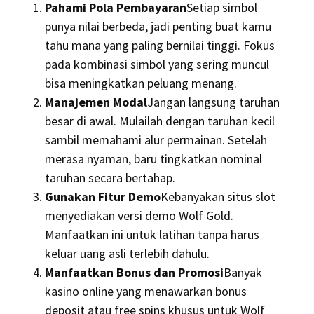
Pahami Pola Pembayaran
Setiap simbol
punya nilai berbeda, jadi penting buat kamu
tahu mana yang paling bernilai tinggi. Fokus
pada kombinasi simbol yang sering muncul
bisa meningkatkan peluang menang.
Manajemen Modal
Jangan langsung taruhan
besar di awal. Mulailah dengan taruhan kecil
sambil memahami alur permainan. Setelah
merasa nyaman, baru tingkatkan nominal
taruhan secara bertahap.
Gunakan Fitur Demo
Kebanyakan situs slot
menyediakan versi demo Wolf Gold.
Manfaatkan ini untuk latihan tanpa harus
keluar uang asli terlebih dahulu.
Manfaatkan Bonus dan Promosi
Banyak
kasino online yang menawarkan bonus
deposit atau free spins khusus untuk Wolf