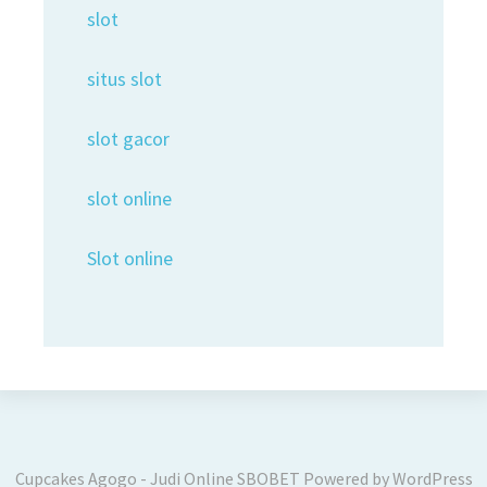
slot
situs slot
slot gacor
slot online
Slot online
Cupcakes Agogo - Judi Online SBOBET
Powered by
WordPress