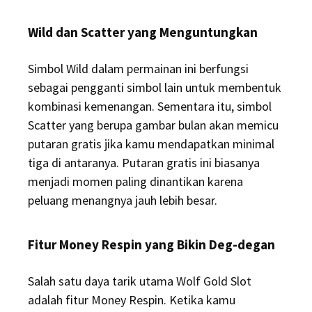
Wild dan Scatter yang Menguntungkan
Simbol Wild dalam permainan ini berfungsi
sebagai pengganti simbol lain untuk membentuk
kombinasi kemenangan. Sementara itu, simbol
Scatter yang berupa gambar bulan akan memicu
putaran gratis jika kamu mendapatkan minimal
tiga di antaranya. Putaran gratis ini biasanya
menjadi momen paling dinantikan karena
peluang menangnya jauh lebih besar.
Fitur Money Respin yang Bikin Deg-degan
Salah satu daya tarik utama Wolf Gold Slot
adalah fitur Money Respin. Ketika kamu