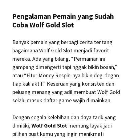
Pengalaman Pemain yang Sudah
Coba Wolf Gold Slot
Banyak pemain yang berbagi cerita tentang
bagaimana Wolf Gold Slot menjadi favorit
mereka. Ada yang bilang, “Permainan ini
gampang dimengerti tapi nggak bikin bosan,”
atau “Fitur Money Respin-nya bikin deg-degan
tiap kali aktif.” Keseruan yang konsisten dan
peluang menang yang adil membuat Wolf Gold
selalu masuk daftar game wajib dimainkan.
Dengan segala kelebihan dan daya tarik yang
dimiliki,
Wolf Gold Slot
memang layak jadi
pilihan buat kamu yang ingin menikmati