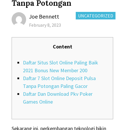
Tanpa Potongan
Author
CATEGORIES:
Joe Bennett
UNCATEGORIZED
Posted
February 8, 2023
on
Content
Daftar Situs Slot Online Paling Baik
2021 Bonus New Member 200
Daftar 7 Slot Online Deposit Pulsa
Tanpa Potongan Paling Gacor
Daftar Dan Download Pkv Poker
Games Online
Sekarang ini, perkembangan teknologi bikin