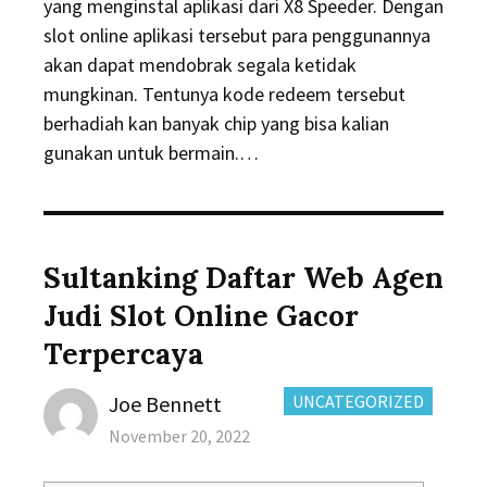
yang menginstal aplikasi dari X8 Speeder. Dengan
slot online aplikasi tersebut para penggunannya
akan dapat mendobrak segala ketidak
mungkinan. Tentunya kode redeem tersebut
berhadiah kan banyak chip yang bisa kalian
gunakan untuk bermain.…
Sultanking Daftar Web Agen
Judi Slot Online Gacor
Terpercaya
Author
CATEGORIES:
Joe Bennett
UNCATEGORIZED
Posted
November 20, 2022
on