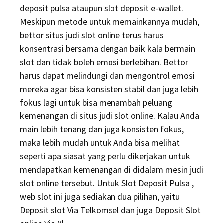
deposit pulsa ataupun slot deposit e-wallet.
Meskipun metode untuk memainkannya mudah,
bettor situs judi slot online terus harus
konsentrasi bersama dengan baik kala bermain
slot dan tidak boleh emosi berlebihan. Bettor
harus dapat melindungi dan mengontrol emosi
mereka agar bisa konsisten stabil dan juga lebih
fokus lagi untuk bisa menambah peluang
kemenangan di situs judi slot online. Kalau Anda
main lebih tenang dan juga konsisten fokus,
maka lebih mudah untuk Anda bisa melihat
seperti apa siasat yang perlu dikerjakan untuk
mendapatkan kemenangan di didalam mesin judi
slot online tersebut. Untuk Slot Deposit Pulsa ,
web slot ini juga sediakan dua pilihan, yaitu
Deposit slot Via Telkomsel dan juga Deposit Slot