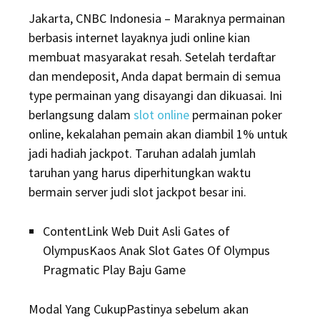
Jakarta, CNBC Indonesia – Maraknya permainan
berbasis internet layaknya judi online kian
membuat masyarakat resah. Setelah terdaftar
dan mendeposit, Anda dapat bermain di semua
type permainan yang disayangi dan dikuasai. Ini
berlangsung dalam
slot online
permainan poker
online, kekalahan pemain akan diambil 1% untuk
jadi hadiah jackpot. Taruhan adalah jumlah
taruhan yang harus diperhitungkan waktu
bermain server judi slot jackpot besar ini.
ContentLink Web Duit Asli Gates of
OlympusKaos Anak Slot Gates Of Olympus
Pragmatic Play Baju Game
Modal Yang CukupPastinya sebelum akan