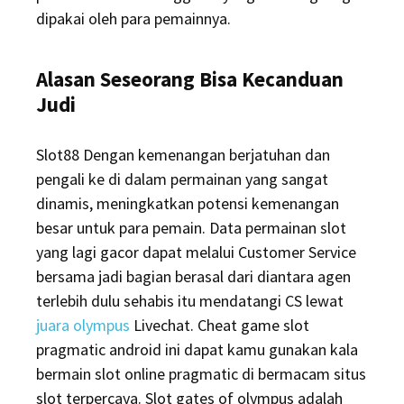
dipakai oleh para pemainnya.
Alasan Seseorang Bisa Kecanduan
Judi
Slot88 Dengan kemenangan berjatuhan dan
pengali ke di dalam permainan yang sangat
dinamis, meningkatkan potensi kemenangan
besar untuk para pemain. Data permainan slot
yang lagi gacor dapat melalui Customer Service
bersama jadi bagian berasal dari diantara agen
terlebih dulu sehabis itu mendatangi CS lewat
juara olympus
Livechat. Cheat game slot
pragmatic android ini dapat kamu gunakan kala
bermain slot online pragmatic di bermacam situs
slot terpercaya. Slot gates of olympus adalah