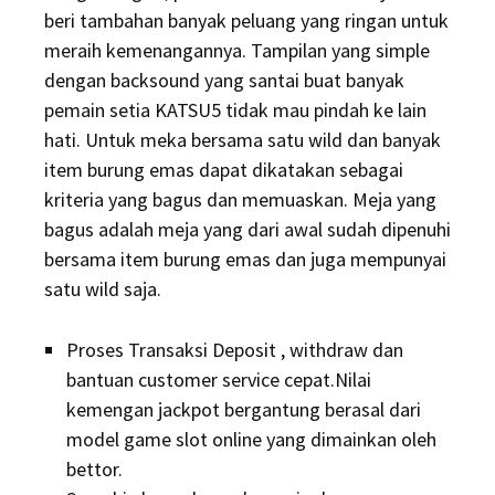
beri tambahan banyak peluang yang ringan untuk
meraih kemenangannya. Tampilan yang simple
dengan backsound yang santai buat banyak
pemain setia KATSU5 tidak mau pindah ke lain
hati. Untuk meka bersama satu wild dan banyak
item burung emas dapat dikatakan sebagai
kriteria yang bagus dan memuaskan. Meja yang
bagus adalah meja yang dari awal sudah dipenuhi
bersama item burung emas dan juga mempunyai
satu wild saja.
Proses Transaksi Deposit , withdraw dan
bantuan customer service cepat.Nilai
kemengan jackpot bergantung berasal dari
model game slot online yang dimainkan oleh
bettor.