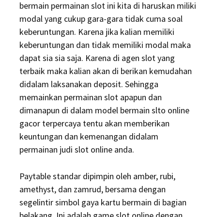
bermain permainan slot ini kita di haruskan miliki
modal yang cukup gara-gara tidak cuma soal
keberuntungan. Karena jika kalian memiliki
keberuntungan dan tidak memiliki modal maka
dapat sia sia saja. Karena di agen slot yang
terbaik maka kalian akan di berikan kemudahan
didalam laksanakan deposit. Sehingga
memainkan permainan slot apapun dan
dimanapun di dalam model bermain slto online
gacor terpercaya tentu akan memberikan
keuntungan dan kemenangan didalam
permainan judi slot online anda.
Paytable standar dipimpin oleh amber, rubi,
amethyst, dan zamrud, bersama dengan
segelintir simbol gaya kartu bermain di bagian
belakang. Ini adalah game slot online dengan