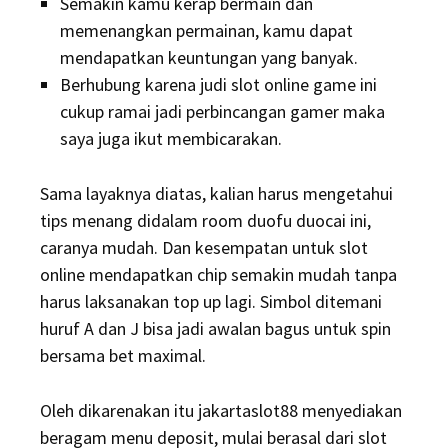
Semakin kamu kerap bermain dan
memenangkan permainan, kamu dapat
mendapatkan keuntungan yang banyak.
Berhubung karena judi slot online game ini
cukup ramai jadi perbincangan gamer maka
saya juga ikut membicarakan.
Sama layaknya diatas, kalian harus mengetahui
tips menang didalam room duofu duocai ini,
caranya mudah. Dan kesempatan untuk slot
online mendapatkan chip semakin mudah tanpa
harus laksanakan top up lagi. Simbol ditemani
huruf A dan J bisa jadi awalan bagus untuk spin
bersama bet maximal.
Oleh dikarenakan itu jakartaslot88 menyediakan
beragam menu deposit, mulai berasal dari slot