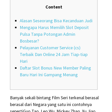
Content
Alasan Seseorang Bisa Kecanduan Judi
Mengapa Harus Memilih Slot Deposit
Pulsa Tanpa Potongan Admin
Bosbesar?
Pelayanan Customer Service (cs)
Terbaik Dan Online 24 Jam Tiap-tiap
Hari
Daftar Slot Bonus New Member Paling
Baru Hari Ini Gampang Menang
Banyak sekali bintang Film Seri terkenal berasal
berasal dari Negara yang satu ini contohnya
sepertiGuo Tao, Leo Wu, Mickey Zhao, Xu Jiao,