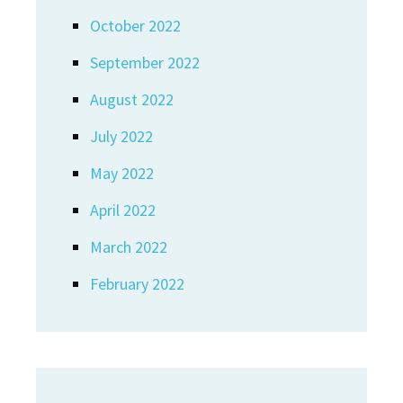
October 2022
September 2022
August 2022
July 2022
May 2022
April 2022
March 2022
February 2022