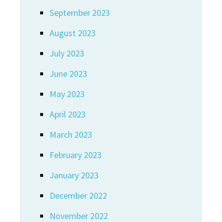
September 2023
August 2023
July 2023
June 2023
May 2023
April 2023
March 2023
February 2023
January 2023
December 2022
November 2022