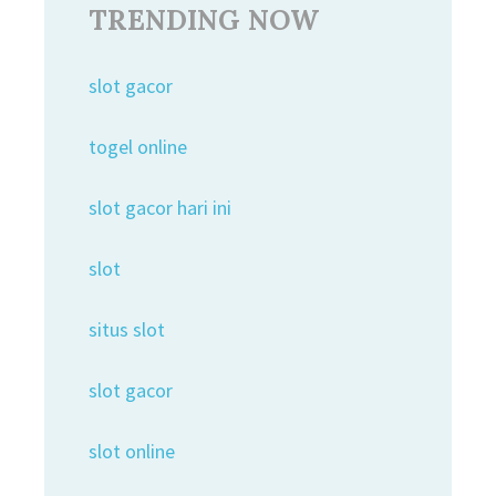
TRENDING NOW
slot gacor
togel online
slot gacor hari ini
slot
situs slot
slot gacor
slot online