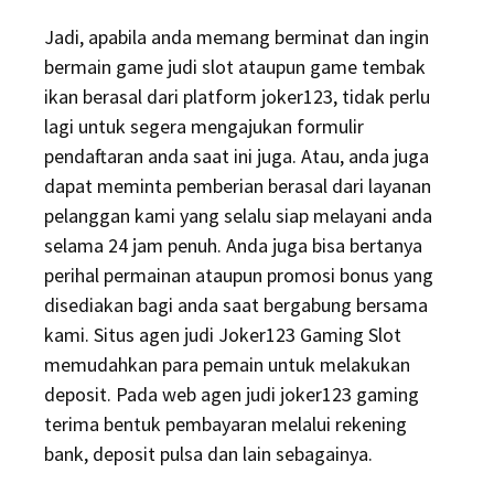
Jadi, apabila anda memang berminat dan ingin
bermain game judi slot ataupun game tembak
ikan berasal dari platform joker123, tidak perlu
lagi untuk segera mengajukan formulir
pendaftaran anda saat ini juga. Atau, anda juga
dapat meminta pemberian berasal dari layanan
pelanggan kami yang selalu siap melayani anda
selama 24 jam penuh. Anda juga bisa bertanya
perihal permainan ataupun promosi bonus yang
disediakan bagi anda saat bergabung bersama
kami. Situs agen judi Joker123 Gaming Slot
memudahkan para pemain untuk melakukan
deposit. Pada web agen judi joker123 gaming
terima bentuk pembayaran melalui rekening
bank, deposit pulsa dan lain sebagainya.