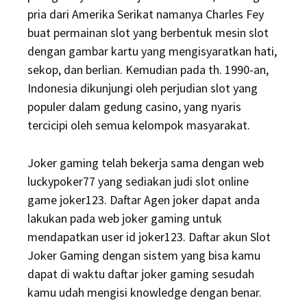
pria dari Amerika Serikat namanya Charles Fey
buat permainan slot yang berbentuk mesin slot
dengan gambar kartu yang mengisyaratkan hati,
sekop, dan berlian. Kemudian pada th. 1990-an,
Indonesia dikunjungi oleh perjudian slot yang
populer dalam gedung casino, yang nyaris
tercicipi oleh semua kelompok masyarakat.
Joker gaming telah bekerja sama dengan web
luckypoker77 yang sediakan judi slot online
game joker123. Daftar Agen joker dapat anda
lakukan pada web joker gaming untuk
mendapatkan user id joker123. Daftar akun Slot
Joker Gaming dengan sistem yang bisa kamu
dapat di waktu daftar joker gaming sesudah
kamu udah mengisi knowledge dengan benar.