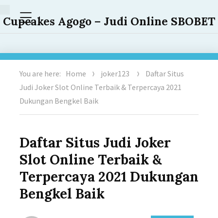
Menu
Cupcakes Agogo – Judi Online SBOBET
You are here:
Home
joker123
Daftar Situs
Judi Joker Slot Online Terbaik & Terpercaya 2021
Dukungan Bengkel Baik
Daftar Situs Judi Joker
Slot Online Terbaik &
Terpercaya 2021 Dukungan
Bengkel Baik