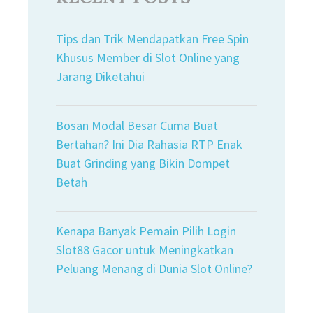
Tips dan Trik Mendapatkan Free Spin
Khusus Member di Slot Online yang
Jarang Diketahui
Bosan Modal Besar Cuma Buat
Bertahan? Ini Dia Rahasia RTP Enak
Buat Grinding yang Bikin Dompet
Betah
Kenapa Banyak Pemain Pilih Login
Slot88 Gacor untuk Meningkatkan
Peluang Menang di Dunia Slot Online?