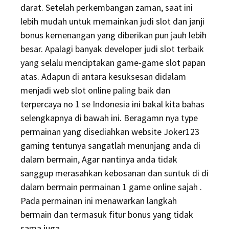
darat. Setelah perkembangan zaman, saat ini
lebih mudah untuk memainkan judi slot dan janji
bonus kemenangan yang diberikan pun jauh lebih
besar. Apalagi banyak developer judi slot terbaik
yang selalu menciptakan game-game slot papan
atas. Adapun di antara kesuksesan didalam
menjadi web slot online paling baik dan
terpercaya no 1 se Indonesia ini bakal kita bahas
selengkapnya di bawah ini. Beragamn nya type
permainan yang disediahkan website Joker123
gaming tentunya sangatlah menunjang anda di
dalam bermain, Agar nantinya anda tidak
sanggup merasahkan kebosanan dan suntuk di di
dalam bermain permainan 1 game online sajah .
Pada permainan ini menawarkan langkah
bermain dan termasuk fitur bonus yang tidak
sama juga.