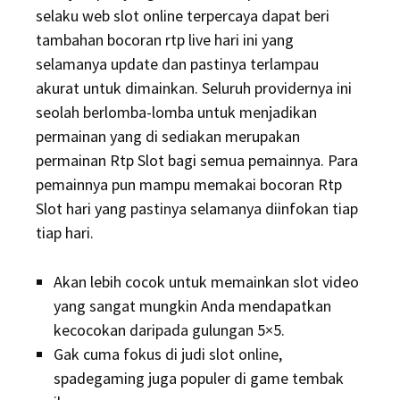
selaku web slot online terpercaya dapat beri
tambahan bocoran rtp live hari ini yang
selamanya update dan pastinya terlampau
akurat untuk dimainkan. Seluruh providernya ini
seolah berlomba-lomba untuk menjadikan
permainan yang di sediakan merupakan
permainan Rtp Slot bagi semua pemainnya. Para
pemainnya pun mampu memakai bocoran Rtp
Slot hari yang pastinya selamanya diinfokan tiap
tiap hari.
Akan lebih cocok untuk memainkan slot video
yang sangat mungkin Anda mendapatkan
kecocokan daripada gulungan 5×5.
Gak cuma fokus di judi slot online,
spadegaming juga populer di game tembak