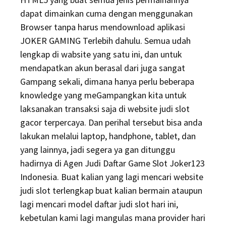
dapat dimainkan cuma dengan menggunakan
Browser tanpa harus mendownload aplikasi
JOKER GAMING Terlebih dahulu. Semua udah
lengkap di wabsite yang satu ini, dan untuk
mendapatkan akun berasal dari juga sangat
Gampang sekali, dimana hanya perlu beberapa
knowledge yang meGampangkan kita untuk
laksanakan transaksi saja di website judi slot
gacor terpercaya. Dan perihal tersebut bisa anda
lakukan melalui laptop, handphone, tablet, dan
yang lainnya, jadi segera ya gan ditunggu
hadirnya di Agen Judi Daftar Game Slot Joker123
Indonesia. Buat kalian yang lagi mencari website
judi slot terlengkap buat kalian bermain ataupun
lagi mencari model daftar judi slot hari ini,
kebetulan kami lagi mangulas mana provider hari