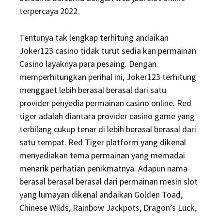
terpercaya 2022.
Tentunya tak lengkap terhitung andaikan
Joker123 casino tidak turut sedia kan permainan
Casino layaknya para pesaing. Dengan
memperhitungkan perihal ini, Joker123 terhitung
menggaet lebih berasal berasal dari satu
provider penyedia permainan casino online. Red
tiger adalah diantara provider casino game yang
terbilang cukup tenar di lebih berasal berasal dari
satu tempat. Red Tiger platform yang dikenal
menyediakan tema permainan yang memadai
menarik perhatian penikmatnya. Adapun nama
berasal berasal berasal dari permainan mesin slot
yang lumayan dikenal andaikan Golden Toad,
Chinese Wilds, Rainbow Jackpots, Dragon’s Luck,