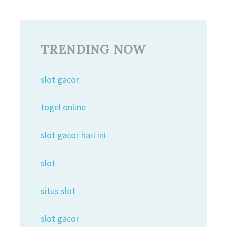
TRENDING NOW
slot gacor
togel online
slot gacor hari ini
slot
situs slot
slot gacor