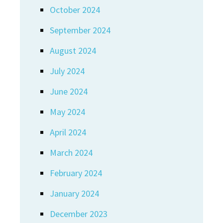
October 2024
September 2024
August 2024
July 2024
June 2024
May 2024
April 2024
March 2024
February 2024
January 2024
December 2023