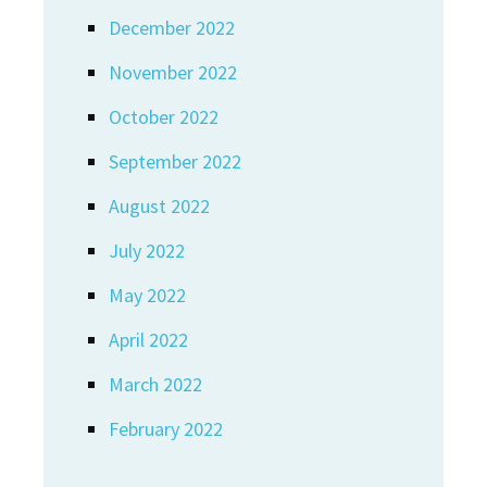
December 2022
November 2022
October 2022
September 2022
August 2022
July 2022
May 2022
April 2022
March 2022
February 2022