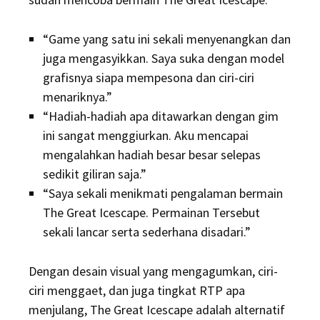
“Game yang satu ini sekali menyenangkan dan
juga mengasyikkan. Saya suka dengan model
grafisnya siapa mempesona dan ciri-ciri
menariknya.”
“Hadiah-hadiah apa ditawarkan dengan gim
ini sangat menggiurkan. Aku mencapai
mengalahkan hadiah besar besar selepas
sedikit giliran saja.”
“Saya sekali menikmati pengalaman bermain
The Great Icescape. Permainan Tersebut
sekali lancar serta sederhana disadari.”
Dengan desain visual yang mengagumkan, ciri-
ciri menggaet, dan juga tingkat RTP apa
menjulang, The Great Icescape adalah alternatif