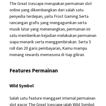
The Great Icescape merupakan permainan slot
online yang dikembangkan dari salah satu
penyedia terdepan, yaitu Frost Gaming.Serta
rancangan grafis yang mengagumkan serta
musik latar yang menenangkan, permainan ini
satu memberikan kejadian melakukan permainan
siapa menarik serta menggembirakan. Serta 5
roll dan 20 garis pembayaran, Kamu mampu
menang rewards memesona di tiap giliran.
Features Permainan
Wild Symbol
Salah satu feature menggaet internal permainan
slot gacor The Great Icescape ialah Wild Symbol.