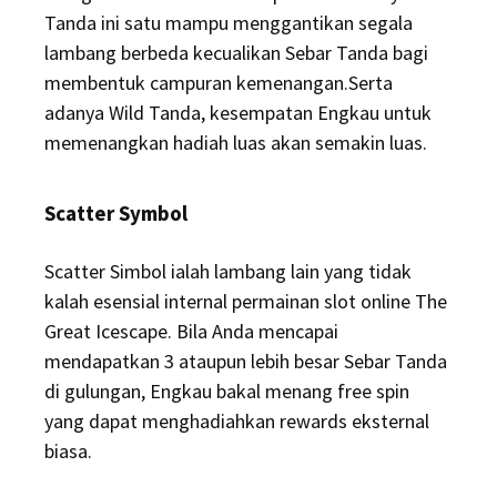
Tanda ini satu mampu menggantikan segala
lambang berbeda kecualikan Sebar Tanda bagi
membentuk campuran kemenangan.Serta
adanya Wild Tanda, kesempatan Engkau untuk
memenangkan hadiah luas akan semakin luas.
Scatter Symbol
Scatter Simbol ialah lambang lain yang tidak
kalah esensial internal permainan slot online The
Great Icescape. Bila Anda mencapai
mendapatkan 3 ataupun lebih besar Sebar Tanda
di gulungan, Engkau bakal menang free spin
yang dapat menghadiahkan rewards eksternal
biasa.