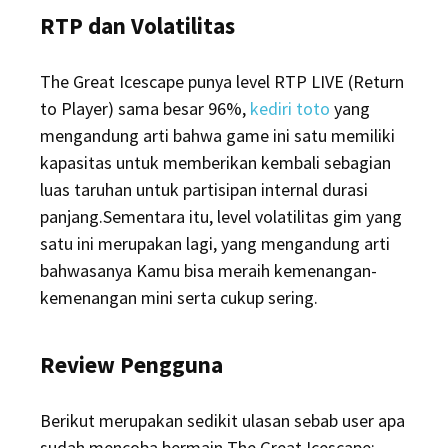
RTP dan Volatilitas
The Great Icescape punya level RTP LIVE (Return
to Player) sama besar 96%,
kediri toto
yang
mengandung arti bahwa game ini satu memiliki
kapasitas untuk memberikan kembali sebagian
luas taruhan untuk partisipan internal durasi
panjang.Sementara itu, level volatilitas gim yang
satu ini merupakan lagi, yang mengandung arti
bahwasanya Kamu bisa meraih kemenangan-
kemenangan mini serta cukup sering.
Review Pengguna
Berikut merupakan sedikit ulasan sebab user apa
sudah mencoba bermain The Great Icescape: