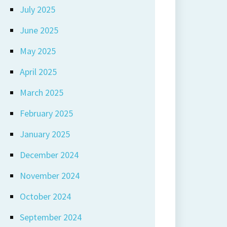
July 2025
June 2025
May 2025
April 2025
March 2025
February 2025
January 2025
December 2024
November 2024
October 2024
September 2024