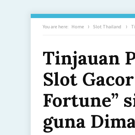
You are here:
Home
Slot Thailand
T
Tinjauan 
Slot Gacor
Fortune” 
guna Dima