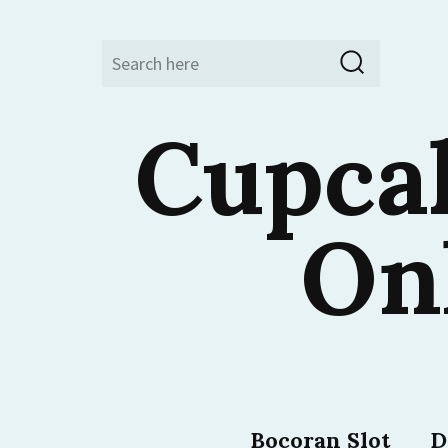
Search
Search
for:
Cupcak
On
Bocoran Slot
D