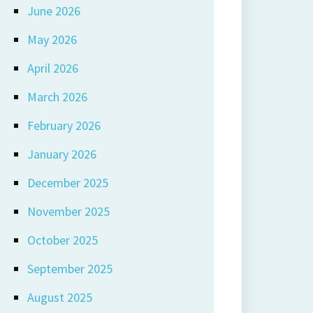
June 2026
May 2026
April 2026
March 2026
February 2026
January 2026
December 2025
November 2025
October 2025
September 2025
August 2025