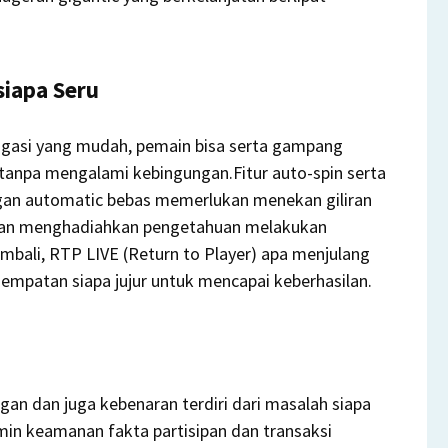
siapa Seru
avigasi yang mudah, pemain bisa serta gampang
tanpa mengalami kebingungan.Fitur auto-spin serta
an automatic bebas memerlukan menekan giliran
m dan menghadiahkan pengetahuan melakukan
mbali, RTP LIVE (Return to Player) apa menjulang
mpatan siapa jujur untuk mencapai keberhasilan.
ngan dan juga kebenaran terdiri dari masalah siapa
min keamanan fakta partisipan dan transaksi