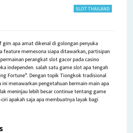
CATEGORIES:
SLOT THAILAND
if gim apa amat dikenal di golongan penyuka
a feature memesona siapa ditawarkan, partisipan
ermainan perangkat slot gacor pada casino
a independen. salah satu game slot apa tengah
ing Fortune”. Dengan topik Tiongkok tradisional
tu ini menawarkan pengetahuan bermain-main apa
dak meninjau lebih besar continue tentang game
ri-ciri apakah saja apa membuatnya layak bagi
s