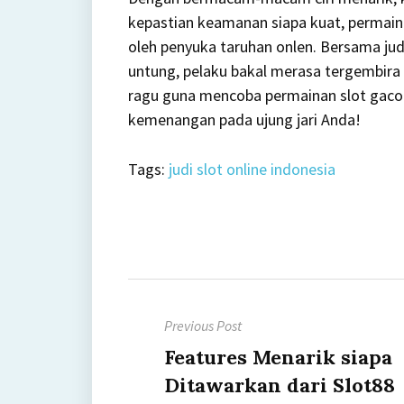
kepastian keamanan siapa kuat, permainan
oleh penyuka taruhan onlen. Bersama jud
untung, pelaku bakal merasa tergembira d
ragu guna mencoba permainan slot gacor
kemenangan pada ujung jari Anda!
Tags:
judi slot online indonesia
Post
Previous Post
navigation
Previous
Features Menarik siapa
post:
Ditawarkan dari Slot88