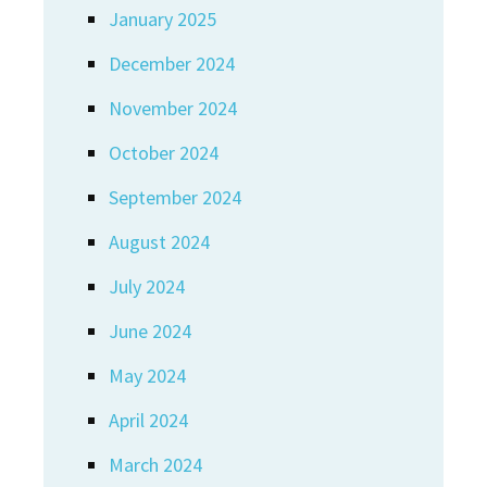
January 2025
December 2024
November 2024
October 2024
September 2024
August 2024
July 2024
June 2024
May 2024
April 2024
March 2024