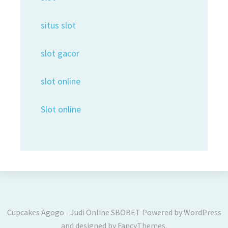
situs slot
slot gacor
slot online
Slot online
Cupcakes Agogo - Judi Online SBOBET
Powered by
WordPress
and designed by
FancyThemes
.