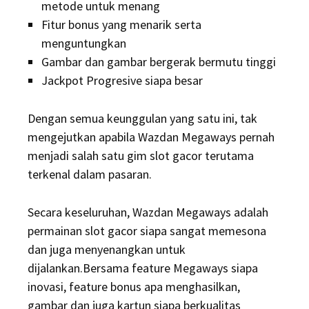
metode untuk menang
Fitur bonus yang menarik serta
menguntungkan
Gambar dan gambar bergerak bermutu tinggi
Jackpot Progresive siapa besar
Dengan semua keunggulan yang satu ini, tak
mengejutkan apabila Wazdan Megaways pernah
menjadi salah satu gim slot gacor terutama
terkenal dalam pasaran.
Secara keseluruhan, Wazdan Megaways adalah
permainan slot gacor siapa sangat memesona
dan juga menyenangkan untuk
dijalankan.Bersama feature Megaways siapa
inovasi, feature bonus apa menghasilkan,
gambar dan juga kartun siapa berkualitas