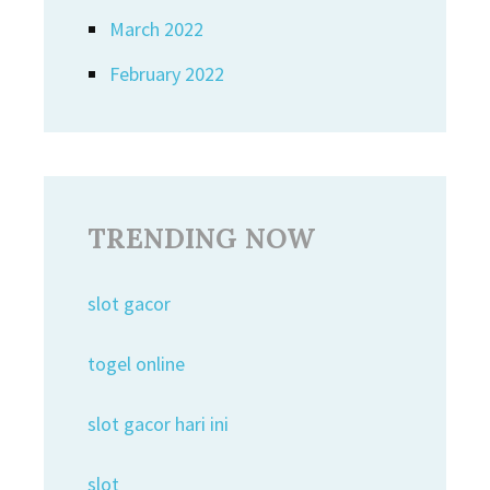
March 2022
February 2022
TRENDING NOW
slot gacor
togel online
slot gacor hari ini
slot