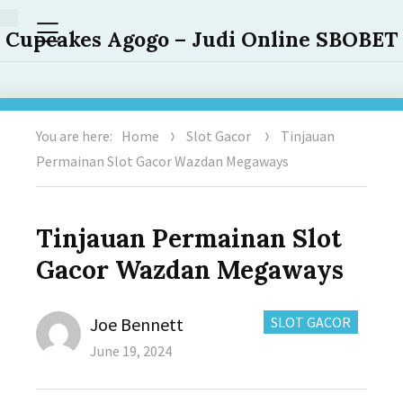
Menu
Cupcakes Agogo – Judi Online SBOBET
You are here:
Home
Slot Gacor
Tinjauan
Permainan Slot Gacor Wazdan Megaways
Tinjauan Permainan Slot
Gacor Wazdan Megaways
Author
CATEGORIES:
Joe Bennett
SLOT GACOR
Posted
June 19, 2024
on