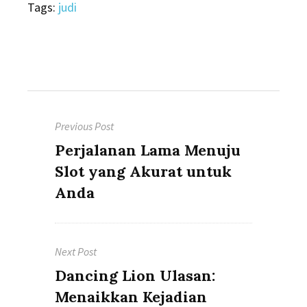
Tags:
judi
Post
Previous Post
navigation
Previous
Perjalanan Lama Menuju
post:
Slot yang Akurat untuk
Anda
Next Post
Next
Dancing Lion Ulasan:
post:
Menaikkan Kejadian