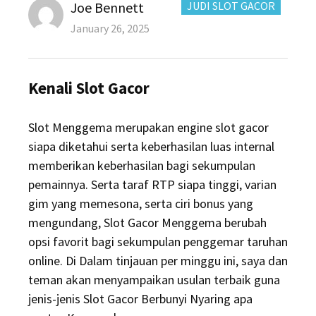
Author
CATEGORIES:
Joe Bennett
JUDI SLOT GACOR
Posted
January 26, 2025
on
Kenali Slot Gacor
Slot Menggema merupakan engine slot gacor
siapa diketahui serta keberhasilan luas internal
memberikan keberhasilan bagi sekumpulan
pemainnya. Serta taraf RTP siapa tinggi, varian
gim yang memesona, serta ciri bonus yang
mengundang, Slot Gacor Menggema berubah
opsi favorit bagi sekumpulan penggemar taruhan
online. Di Dalam tinjauan per minggu ini, saya dan
teman akan menyampaikan usulan terbaik guna
jenis-jenis Slot Gacor Berbunyi Nyaring apa