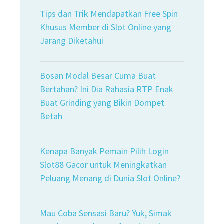
Tips dan Trik Mendapatkan Free Spin
Khusus Member di Slot Online yang
Jarang Diketahui
Bosan Modal Besar Cuma Buat
Bertahan? Ini Dia Rahasia RTP Enak
Buat Grinding yang Bikin Dompet
Betah
Kenapa Banyak Pemain Pilih Login
Slot88 Gacor untuk Meningkatkan
Peluang Menang di Dunia Slot Online?
Mau Coba Sensasi Baru? Yuk, Simak