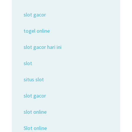
slot gacor
togel online
slot gacor hari ini
slot
situs slot
slot gacor
slot online
Slot online