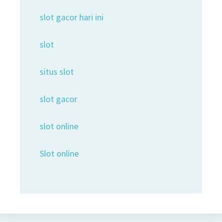
slot gacor hari ini
slot
situs slot
slot gacor
slot online
Slot online