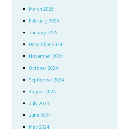
March 2025
February 2025
January 2025
December 2024
November 2024
October 2024
September 2024
August 2024
July 2024
June 2024
May 2024