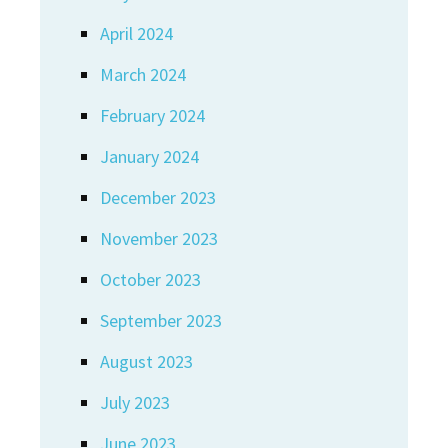
April 2024
March 2024
February 2024
January 2024
December 2023
November 2023
October 2023
September 2023
August 2023
July 2023
June 2023