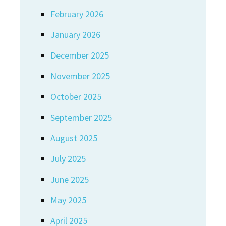
February 2026
January 2026
December 2025
November 2025
October 2025
September 2025
August 2025
July 2025
June 2025
May 2025
April 2025