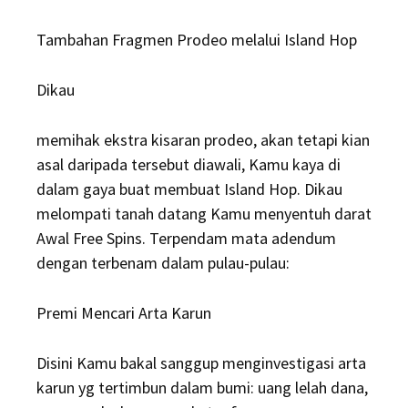
Tambahan Fragmen Prodeo melalui Island Hop
Dikau
memihak ekstra kisaran prodeo, akan tetapi kian
asal daripada tersebut diawali, Kamu kaya di
dalam gaya buat membuat Island Hop. Dikau
melompati tanah datang Kamu menyentuh darat
Awal Free Spins. Terpendam mata adendum
dengan terbenam dalam pulau-pulau:
Premi Mencari Arta Karun
Disini Kamu bakal sanggup menginvestigasi arta
karun yg tertimbun dalam bumi: uang lelah dana,