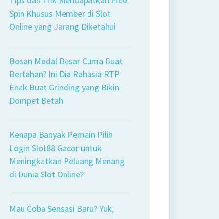
Tips dan Trik Mendapatkan Free
Spin Khusus Member di Slot
Online yang Jarang Diketahui
Bosan Modal Besar Cuma Buat
Bertahan? Ini Dia Rahasia RTP
Enak Buat Grinding yang Bikin
Dompet Betah
Kenapa Banyak Pemain Pilih
Login Slot88 Gacor untuk
Meningkatkan Peluang Menang
di Dunia Slot Online?
Mau Coba Sensasi Baru? Yuk,