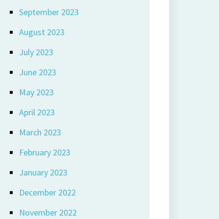
September 2023
August 2023
July 2023
June 2023
May 2023
April 2023
March 2023
February 2023
January 2023
December 2022
November 2022