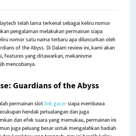
laytech telah lama terkenal sebagai keliru nomor
kan pengalaman melakukan permainan siapa
eliru nomor satu nama terbaru apa diluncurkan oleh
ians of the Abyss. Di Dalam review ini, kami akan
i, features yang ditawarkan, mekanisme
jib mencobanya.
e: Guardians of the Abyss
alah permainan slot
link gacor
siapa membawa
rkecukupan hendak petualangan dan juga
mkan dan efek suara yang memukau, permainan ini
mun juga peluang besar untuk mengalahkan hadiah