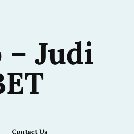
 – Judi
BET
Contact Us