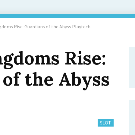
gdoms Rise: Guardians of the Abyss Playtech
ngdoms Rise:
of the Abyss
CATEGORIES:
SLOT