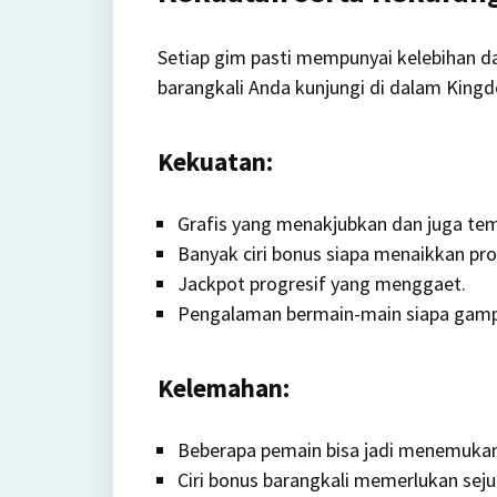
Setiap gim pasti mempunyai kelebihan d
barangkali Anda kunjungi di dalam Kingd
Kekuatan:
Grafis yang menakjubkan dan juga te
Banyak ciri bonus siapa menaikkan pr
Jackpot progresif yang menggaet.
Pengalaman bermain-main siapa gampan
Kelemahan:
Beberapa pemain bisa jadi menemukan 
Ciri bonus barangkali memerlukan seju