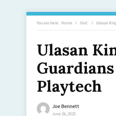
You are here:
Home
Slot
Ulasan Kin
Ulasan Ki
Guardians 
Playtech
Author
Joe Bennett
Posted
June 26, 2025