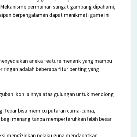
n. Mekanisme permainan sangat gampang dipahami,
tisipan berpengalaman dapat menikmati game ini
 menyediakan aneka feature menarik yang mampu
ringan adalah beberapa fitur penting yang
bah ikon lainnya atas gulungan untuk menolong
 Tebar bisa memicu putaran cuma-cuma,
 bagi menang tanpa mempertaruhkan lebih besar
raksi mengizinkan pelaku guna mendapatkan